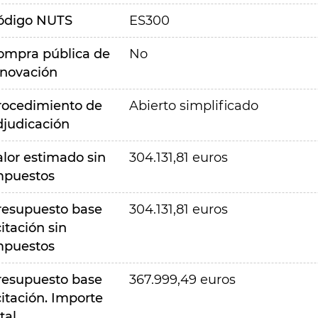
ódigo NUTS
ES300
ompra pública de
No
nnovación
rocedimiento de
Abierto simplificado
djudicación
alor estimado sin
304.131,81 euros
mpuestos
resupuesto base
304.131,81 euros
citación sin
mpuestos
resupuesto base
367.999,49 euros
citación. Importe
tal