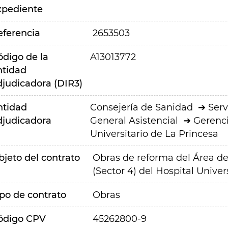
xpediente
eferencia
2653503
ódigo de la
A13013772
ntidad
djudicadora (DIR3)
ntidad
Consejería de Sanidad
Serv
djudicadora
General Asistencial
Gerenci
Universitario de La Princesa
bjeto del contrato
Obras de reforma del Área de
(Sector 4) del Hospital Univer
ipo de contrato
Obras
ódigo CPV
45262800-9