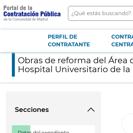
contenido
Buscar
principal
PERFIL DE
CONTR
Menú PCON
2026-3-12
Obras de reforma del Área de Cirugía Mayor Ambulatoria, planta
CONTRATANTE
CENTR
Obras de reforma del Área d
Hospital Universitario de la
Secciones
Datos del expediente