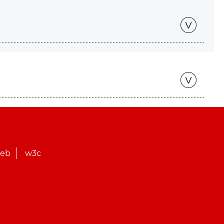
web
w3c