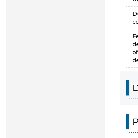
D
c
F
d
of
d
D
P