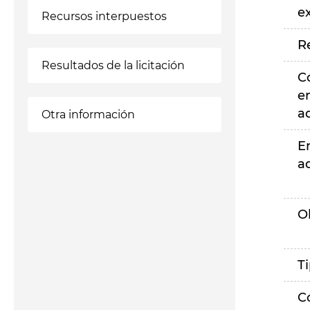
e
Recursos interpuestos
R
Resultados de la licitación
C
e
a
Otra información
E
a
O
T
C