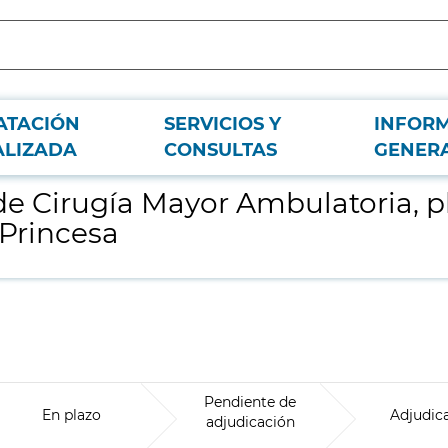
ATACIÓN
SERVICIOS Y
INFOR
 4ª (Sector 4) del Hospital Universitario de la Princesa
ALIZADA
CONSULTAS
GENER
e Cirugía Mayor Ambulatoria, pla
 Princesa
Pendiente de
En plazo
Adjudic
adjudicación