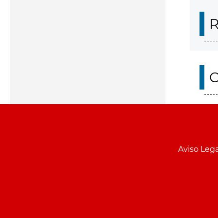
R
O
Aviso Lega
Menu
pie
PCON