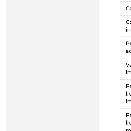
C
C
i
P
a
V
i
P
li
i
P
li
to