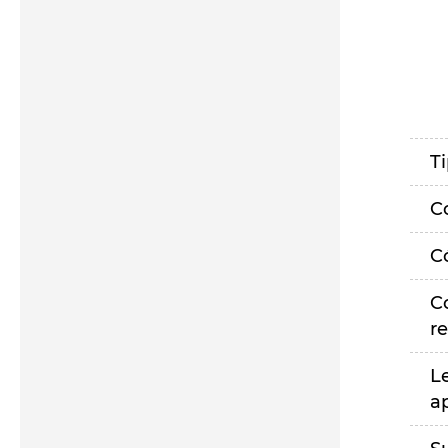
T
C
C
C
r
L
a