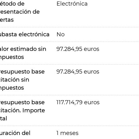
étodo de
Electrónica
resentación de
ertas
ubasta electrónica
No
alor estimado sin
97.284,95 euros
mpuestos
resupuesto base
97.284,95 euros
citación sin
mpuestos
resupuesto base
117.714,79 euros
citación. Importe
tal
uración del
1 meses