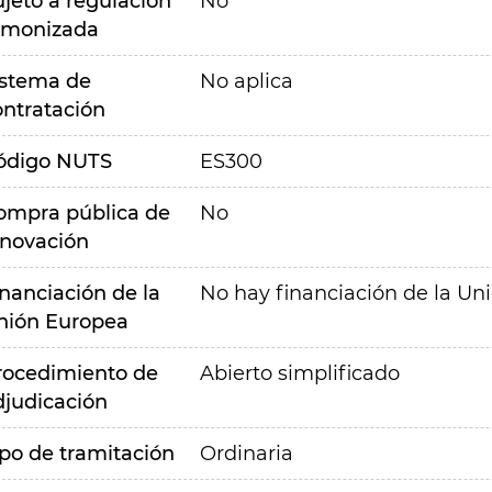
ujeto a regulación
No
rmonizada
istema de
No aplica
ontratación
ódigo NUTS
ES300
ompra pública de
No
nnovación
inanciación de la
No hay financiación de la Un
nión Europea
rocedimiento de
Abierto simplificado
djudicación
ipo de tramitación
Ordinaria