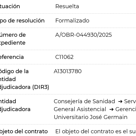
ituación
Resuelta
ipo de resolución
Formalizado
úmero de
A/OBR-044930/2025
xpediente
eferencia
C11062
ódigo de la
A13013780
ntidad
djudicadora (DIR3)
ntidad
Consejería de Sanidad
Serv
djudicadora
General Asistencial
Gerenci
Universitario José Germain
bjeto del contrato
El objeto del contrato es el 