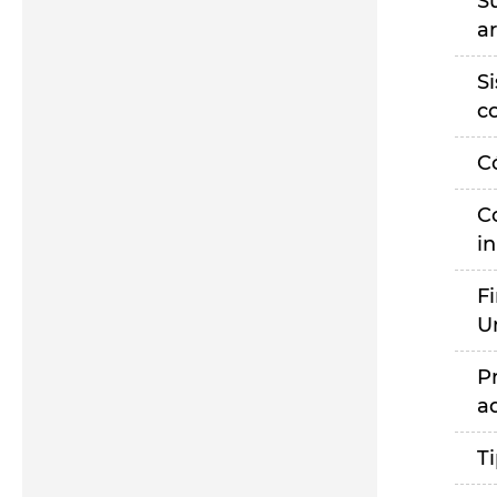
S
a
S
c
C
C
i
F
U
P
a
T