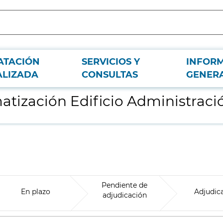
ATACIÓN
SERVICIOS Y
INFOR
y Hospital Día HUJG
ALIZADA
CONSULTAS
GENER
matización Edificio Administraci
Pendiente de
En plazo
Adjudic
adjudicación