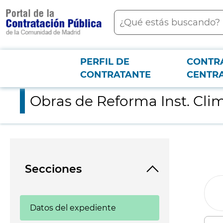
contenido
Buscar
principal
PERFIL DE
CONTR
Menú PCON
2026-3-12
Obras de Reforma Inst. Climatización Edificio Administración 
CONTRATANTE
CENTR
Obras de Reforma Inst. Cli
Secciones
Datos del expediente