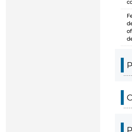
c
F
d
of
d
P
C
P