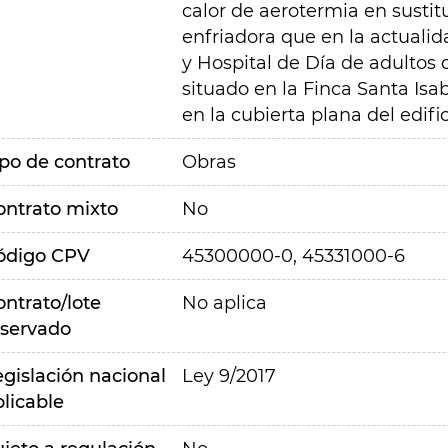
calor de aerotermia en sustitu
enfriadora que en la actualid
y Hospital de Día de adultos 
situado en la Finca Santa Isab
en la cubierta plana del edific
ipo de contrato
Obras
ontrato mixto
No
ódigo CPV
45300000-0, 45331000-6
ontrato/lote
No aplica
eservado
egislación nacional
Ley 9/2017
plicable