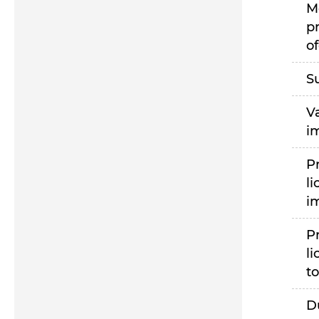
M
p
of
S
V
i
P
li
i
P
li
to
D