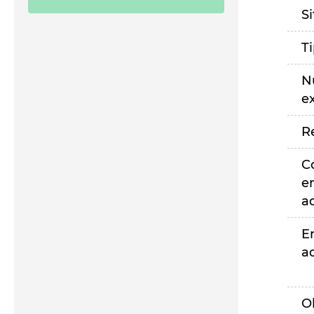
S
T
N
e
R
C
e
a
E
a
O