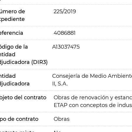
úmero de
225/2019
xpediente
eferencia
4086881
ódigo de la
A13037475
ntidad
djudicadora (DIR3)
ntidad
Consejería de Medio Ambiente,
djudicadora
II, S.A.
bjeto del contrato
Obras de renovación y estand
ETAP con conceptos de indust
ipo de contrato
Obras