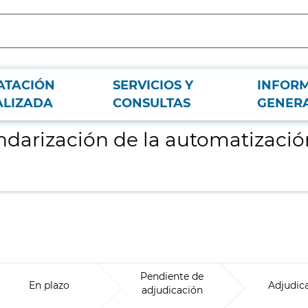
ATACIÓN
SERVICIOS Y
INFOR
en EDAR y ETAP con conceptos de industria 4.0.
ALIZADA
CONSULTAS
GENER
ndarización de la automatizaci
Pendiente de
En plazo
Adjudic
adjudicación