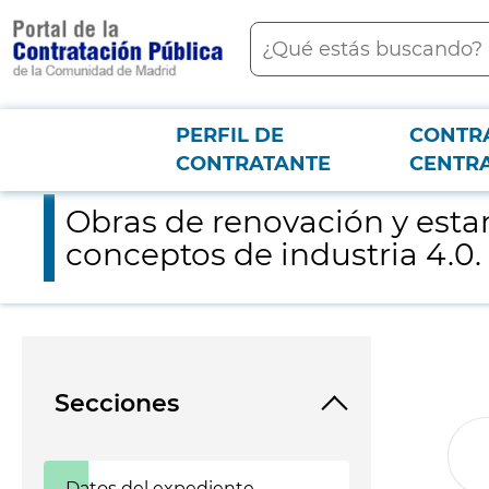
contenido
Buscar
principal
PERFIL DE
CONTR
Menú PCON
2026-3-12
Obras de renovación y estandarización de la automatización 
CONTRATANTE
CENTR
Obras de renovación y esta
conceptos de industria 4.0.
Secciones
Datos del expediente