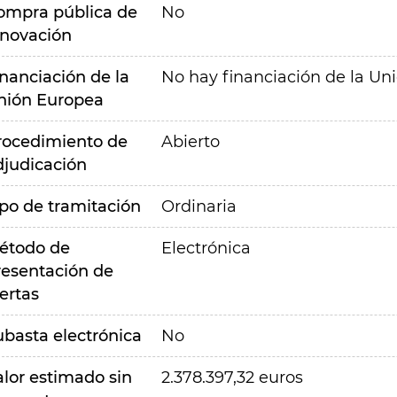
ompra pública de
No
nnovación
inanciación de la
No hay financiación de la Un
nión Europea
rocedimiento de
Abierto
djudicación
ipo de tramitación
Ordinaria
étodo de
Electrónica
resentación de
ertas
ubasta electrónica
No
alor estimado sin
2.378.397,32 euros