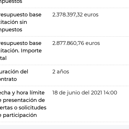
mpuestos
resupuesto base
2.378.397,32 euros
citación sin
mpuestos
resupuesto base
2.877.860,76 euros
citación. Importe
tal
uración del
2 años
ontrato
echa y hora límite
18 de junio del 2021 14:00
e presentación de
ertas o solicitudes
e participación