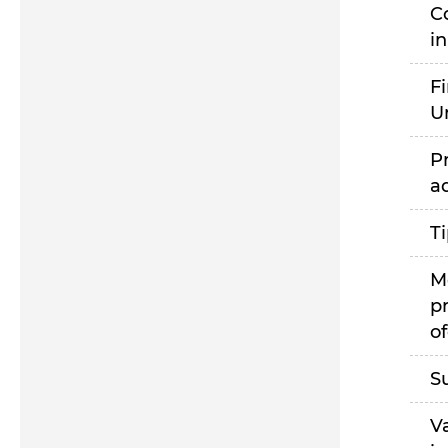
C
i
F
U
P
a
T
M
p
of
S
V