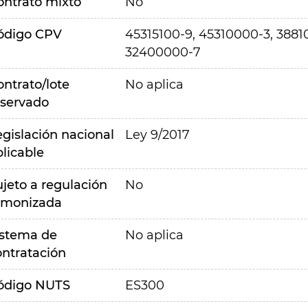
ontrato mixto
No
ódigo CPV
45315100-9, 45310000-3, 3881
32400000-7
ontrato/lote
No aplica
eservado
egislación nacional
Ley 9/2017
plicable
ujeto a regulación
No
rmonizada
istema de
No aplica
ontratación
ódigo NUTS
ES300