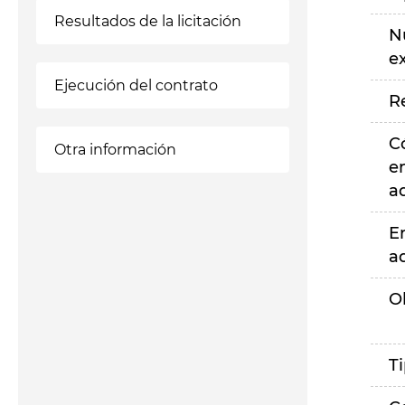
Resultados de la licitación
N
e
Ejecución del contrato
R
C
Otra información
e
a
E
a
O
T