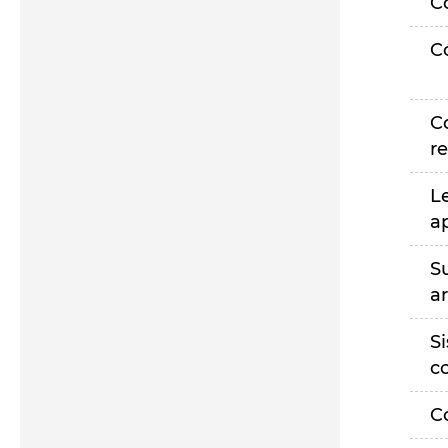
C
C
C
r
L
a
S
a
S
c
C