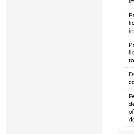
i
P
li
i
P
li
to
D
c
F
d
of
d