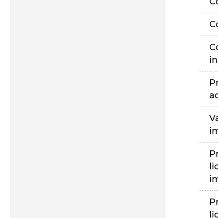
C
C
C
i
P
a
V
i
P
li
i
P
li