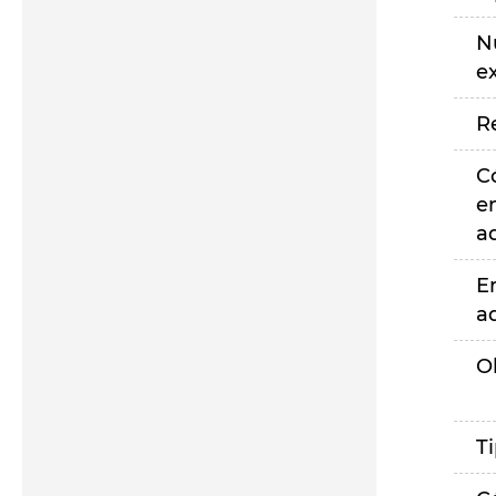
N
e
R
C
e
a
E
a
O
T