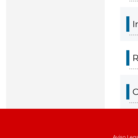
I
R
O
Aviso Lega