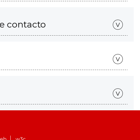
de contacto
web
w3c