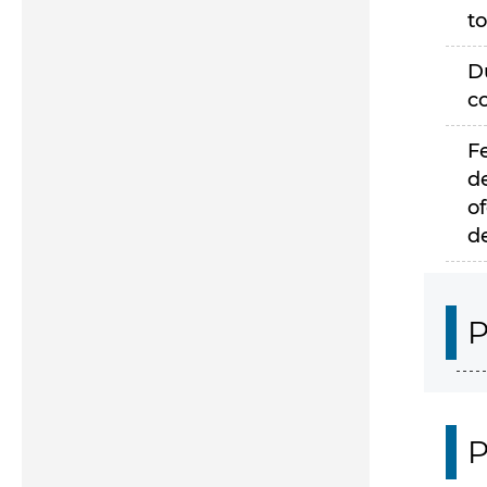
to
D
c
F
d
of
d
P
P