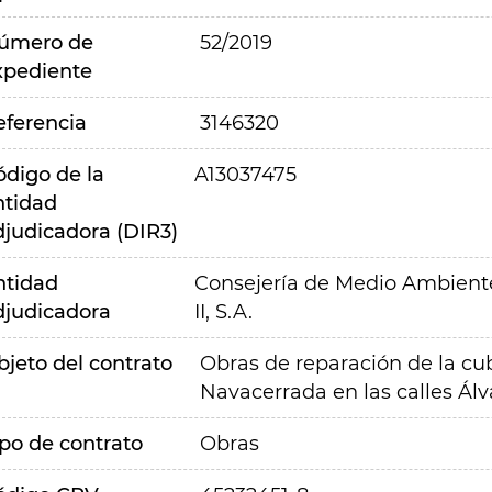
úmero de
52/2019
xpediente
eferencia
3146320
ódigo de la
A13037475
ntidad
djudicadora (DIR3)
ntidad
Consejería de Medio Ambiente,
djudicadora
II, S.A.
bjeto del contrato
Obras de reparación de la cu
Navacerrada en las calles Álva
ipo de contrato
Obras