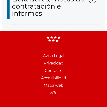
contratación e
informes
Aviso Legal
Menu
Privacidad
pie
Contacto
PCON
Accesibilidad
Mapa web
w3c