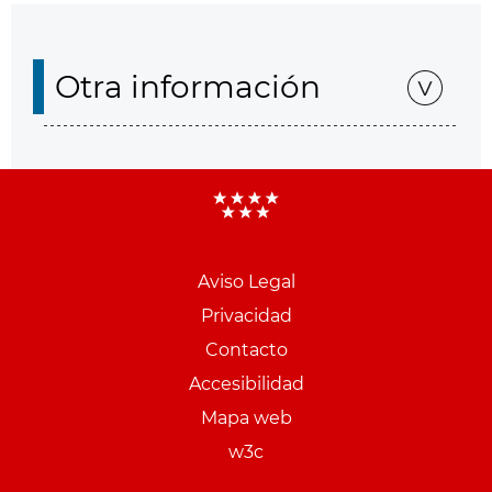
Otra información
Aviso Legal
Menu
Privacidad
pie
Contacto
PCON
Accesibilidad
Mapa web
w3c