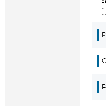
d
of
d
P
C
P