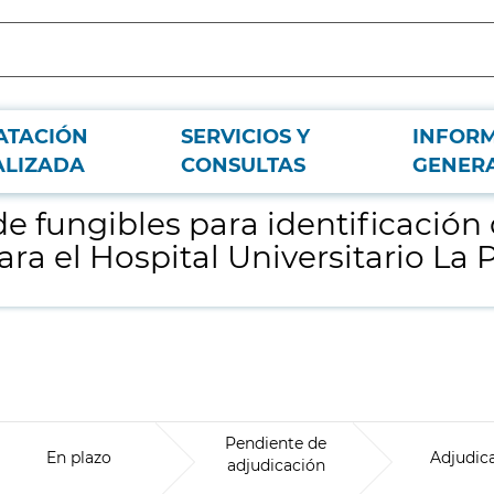
ATACIÓN
SERVICIOS Y
INFOR
e microorganismos por espectrometría de masas para el Hospital Universitario
ALIZADA
CONSULTAS
GENER
 de fungibles para identificació
a el Hospital Universitario La P
Pendiente de
En plazo
Adjudic
adjudicación