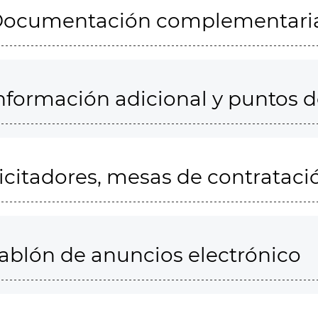
ocumentación complementari
nformación adicional y puntos 
icitadores, mesas de contrataci
ablón de anuncios electrónico