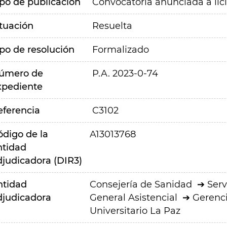
ipo de publicación
Convocatoria anunciada a lic
ituación
Resuelta
ipo de resolución
Formalizado
úmero de
P.A. 2023-0-74
xpediente
eferencia
C3102
ódigo de la
A13013768
ntidad
djudicadora (DIR3)
ntidad
Consejería de Sanidad
Serv
djudicadora
General Asistencial
Gerenci
Universitario La Paz