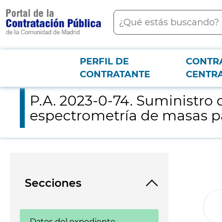
contenido
Buscar
principal
PERFIL DE
CONTR
Menú PCON
2026-3-12
P.A. 2023-0-74. Suministro de fungibles para identificación d
CONTRATANTE
CENTR
P.A. 2023-0-74. Suministro
espectrometría de masas par
Secciones
Datos del expediente