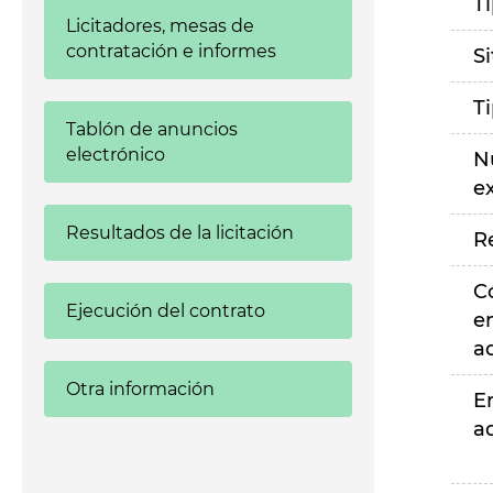
T
Licitadores, mesas de
contratación e informes
S
T
Tablón de anuncios
electrónico
N
e
Resultados de la licitación
R
C
Ejecución del contrato
e
a
Otra información
E
a