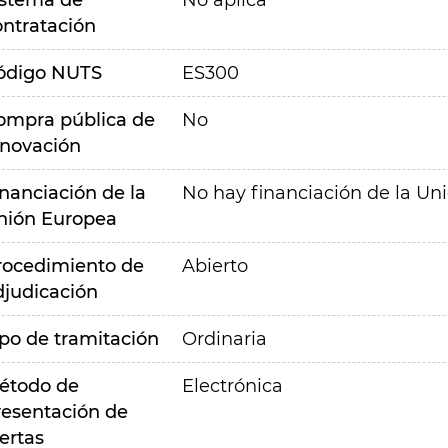
istema de
No aplica
ontratación
ódigo NUTS
ES300
ompra pública de
No
nnovación
inanciación de la
No hay financiación de la Un
nión Europea
rocedimiento de
Abierto
djudicación
ipo de tramitación
Ordinaria
étodo de
Electrónica
resentación de
ertas