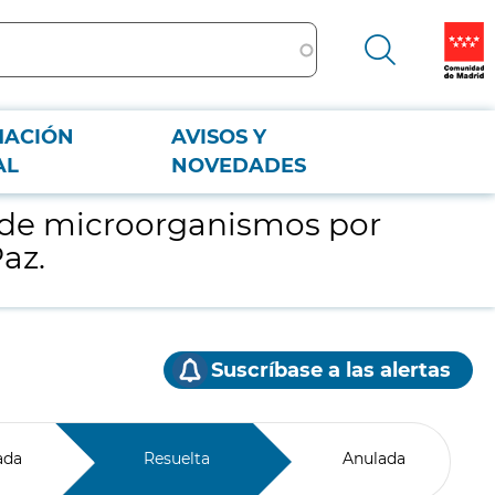
MACIÓN
AVISOS Y
 La Paz.
AL
NOVEDADES
n de microorganismos por
az.
Suscríbase a las alertas
ada
Resuelta
Anulada