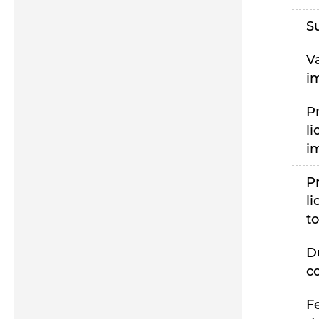
S
V
i
P
li
i
P
li
to
D
c
F