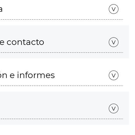
a
de contacto
ón e informes