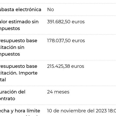
ubasta electrónica
No
alor estimado sin
391.682,50 euros
mpuestos
resupuesto base
178.037,50 euros
citación sin
mpuestos
resupuesto base
215.425,38 euros
citación. Importe
tal
uración del
24 meses
ontrato
echa y hora límite
10 de noviembre del 2023 18: