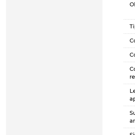
O
T
C
C
C
r
L
a
S
a