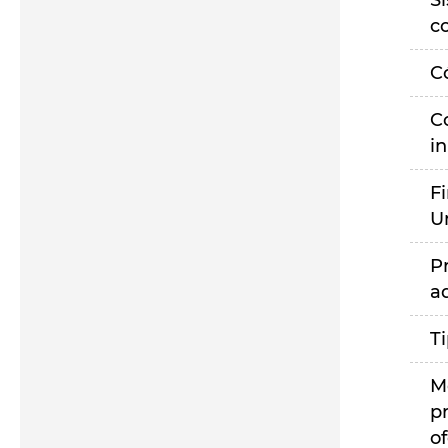
S
c
C
C
i
F
U
P
a
T
M
p
of