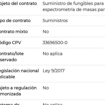
bjeto del contrato
Suministro de fungibles para
espectrometría de masas para 
ipo de contrato
Suministros
ontrato mixto
No
ódigo CPV
33696500-0
ontrato/lote
No aplica
eservado
egislación nacional
Ley 9/2017
plicable
ujeto a regulación
No
rmonizada