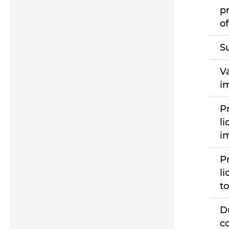
p
of
S
V
i
P
li
i
P
li
to
D
c