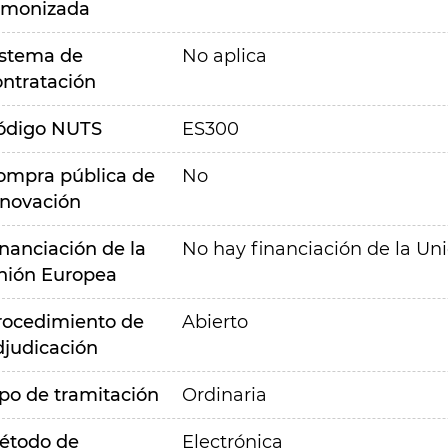
rmonizada
istema de
No aplica
ontratación
ódigo NUTS
ES300
ompra pública de
No
nnovación
inanciación de la
No hay financiación de la Un
nión Europea
rocedimiento de
Abierto
djudicación
ipo de tramitación
Ordinaria
étodo de
Electrónica