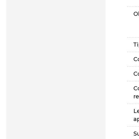
O
T
C
C
C
r
L
a
S