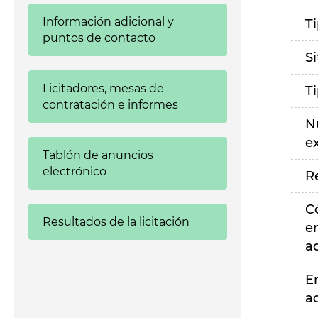
Información adicional y
T
puntos de contacto
S
Licitadores, mesas de
T
contratación e informes
N
e
Tablón de anuncios
electrónico
R
C
Resultados de la licitación
e
a
E
a