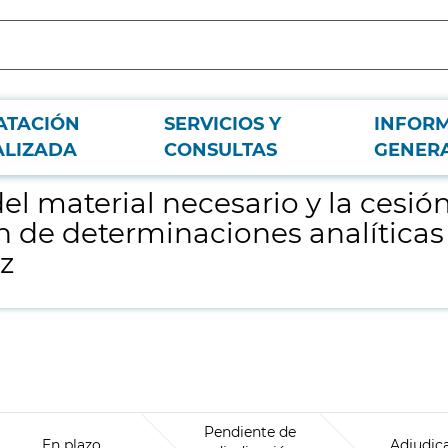
ATACIÓN
SERVICIOS Y
INFOR
el equipamiento necesario para la realización de determinaciones analíticas d
ALIZADA
CONSULTAS
GENER
el material necesario y la cesi
ón de determinaciones analíticas
az
Pendiente de
En plazo
Adjudic