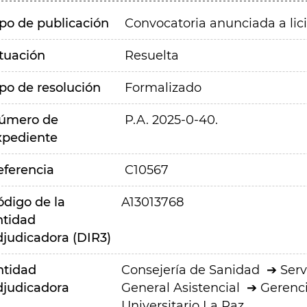
ipo de publicación
Convocatoria anunciada a lic
ituación
Resuelta
ipo de resolución
Formalizado
úmero de
P.A. 2025-0-40.
xpediente
eferencia
C10567
ódigo de la
A13013768
ntidad
djudicadora (DIR3)
ntidad
Consejería de Sanidad
Serv
djudicadora
General Asistencial
Gerenci
Universitario La Paz