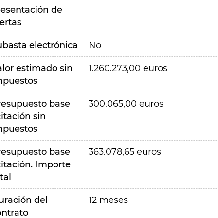
resentación de
ertas
ubasta electrónica
No
alor estimado sin
1.260.273,00 euros
mpuestos
resupuesto base
300.065,00 euros
citación sin
mpuestos
resupuesto base
363.078,65 euros
citación. Importe
tal
uración del
12 meses
ontrato