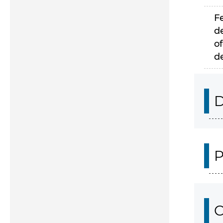
F
d
of
d
D
P
C