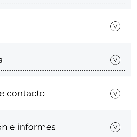
a
de contacto
ón e informes