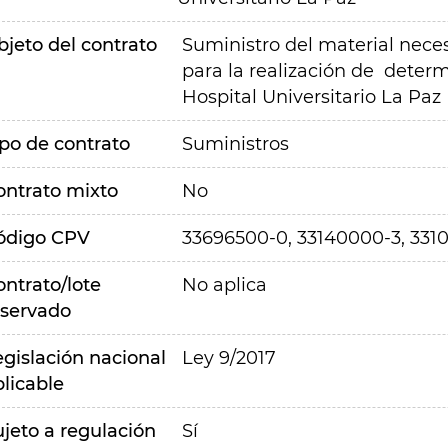
bjeto del contrato
Suministro del material neces
para la realización de determ
Hospital Universitario La Paz
ipo de contrato
Suministros
ontrato mixto
No
ódigo CPV
33696500-0, 33140000-3, 331
ontrato/lote
No aplica
eservado
egislación nacional
Ley 9/2017
plicable
ujeto a regulación
Sí