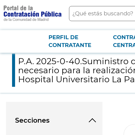
contenido
Buscar
principal
PERFIL DE
CONTR
Menú PCON
2026-3-12
P.A. 2025-0-40.Suministro del material necesario y la cesión d
CONTRATANTE
CENTR
P.A. 2025-0-40.Suministro d
necesario para la realizaci
Hospital Universitario La P
Secciones