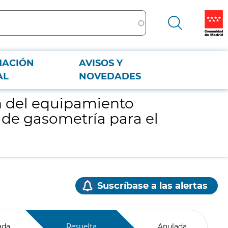
MACIÓN
AVISOS Y
e gasometría para el Hospital Universitario La Paz
AL
NOVEDADES
ón del equipamiento
 de gasometría para el
Suscríbase a las alertas
ada
Resuelta
Anulada