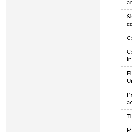
a
S
c
C
C
i
F
U
P
a
T
M