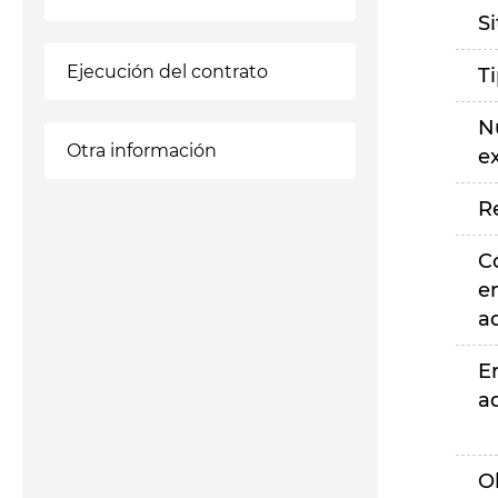
S
Ejecución del contrato
T
N
Otra información
e
R
C
e
a
E
a
O