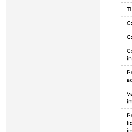
T
C
C
C
i
P
a
V
i
P
li
i