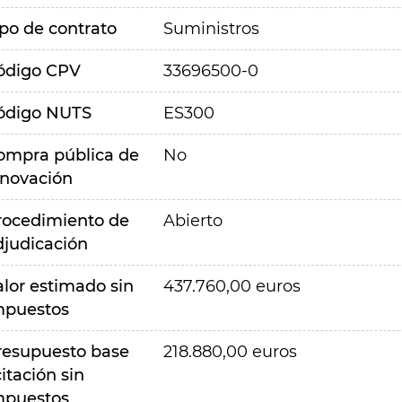
ipo de contrato
Suministros
ódigo CPV
33696500-0
ódigo NUTS
ES300
ompra pública de
No
nnovación
rocedimiento de
Abierto
djudicación
alor estimado sin
437.760,00 euros
mpuestos
resupuesto base
218.880,00 euros
citación sin
mpuestos