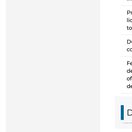
P
li
to
D
c
F
d
of
d
D