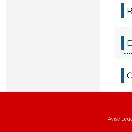
R
E
O
Aviso Lega
Menu