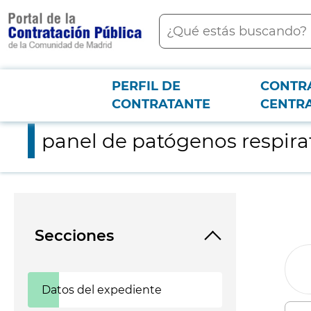
contenido
Buscar
principal
PERFIL DE
CONTR
Menú PCON
2026-3-12
panel de patógenos respiratorios múltiples mediante naat
CONTRATANTE
CENTR
panel de patógenos respira
Secciones
Datos del expediente