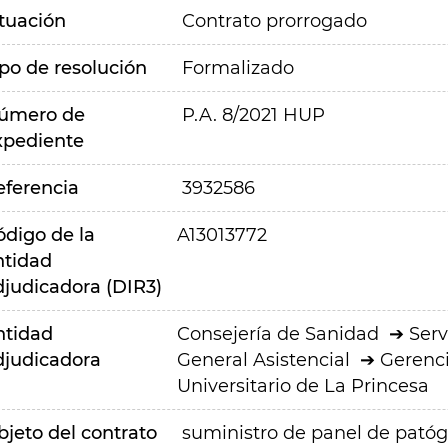
ituación
Contrato prorrogado
ipo de resolución
Formalizado
úmero de
P.A. 8/2021 HUP
xpediente
eferencia
3932586
ódigo de la
A13013772
ntidad
djudicadora (DIR3)
ntidad
Consejería de Sanidad
Serv
djudicadora
General Asistencial
Gerenci
Universitario de La Princesa
bjeto del contrato
suministro de panel de patóg