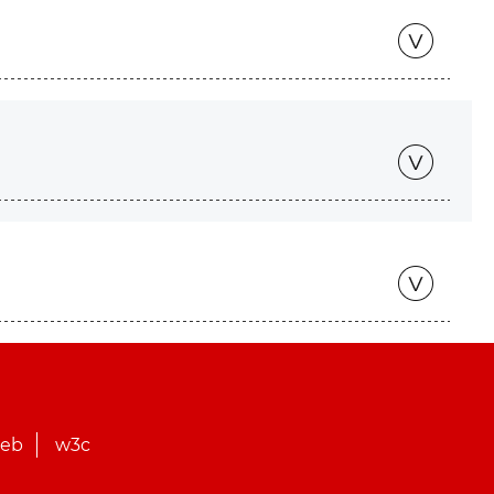
web
w3c