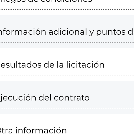
nformación adicional y puntos 
esultados de la licitación
jecución del contrato
tra información