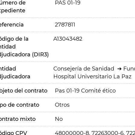
úmero de
PAS 01-19
xpediente
eferencia
2787811
ódigo de la
A13043482
ntidad
djudicadora (DIR3)
ntidad
Consejería de Sanidad
Fund
djudicadora
Hospital Universitario La Paz
bjeto del contrato
Pas 01-19 Comité ético
ipo de contrato
Otros
ontrato mixto
No
ódigo CPV
48000000-8, 72263000-6, 72