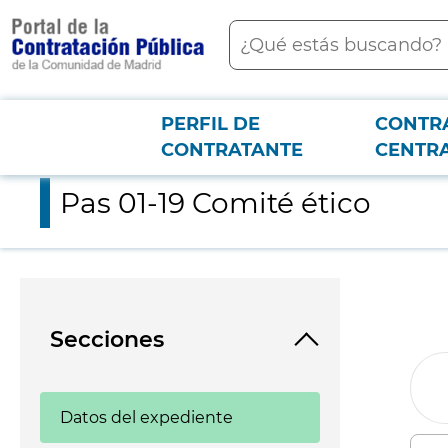
contenido
Buscar
principal
PERFIL DE
CONTR
Menú PCON
2026-3-12
Pas 01-19 Comité ético
CONTRATANTE
CENTR
Pas 01-19 Comité ético
Secciones
Datos del expediente