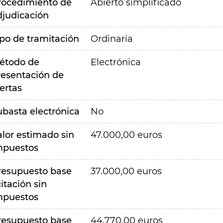
rocedimiento de
Abierto simplificado
djudicación
ipo de tramitación
Ordinaria
étodo de
Electrónica
resentación de
ertas
ubasta electrónica
No
alor estimado sin
47.000,00 euros
mpuestos
resupuesto base
37.000,00 euros
citación sin
mpuestos
resupuesto base
44.770,00 euros