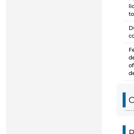
li
to
D
c
F
d
of
d
C
P