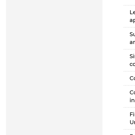
L
a
S
a
S
c
C
C
i
F
U