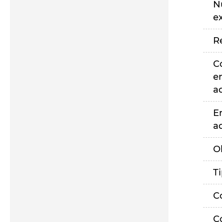
N
e
R
C
e
a
E
a
O
T
C
C