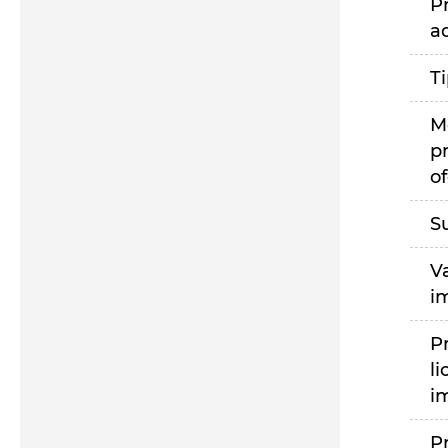
P
a
T
M
p
of
S
V
i
P
li
i
P