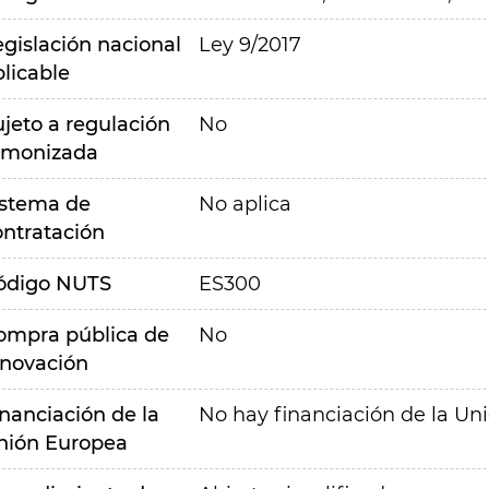
egislación nacional
Ley 9/2017
plicable
ujeto a regulación
No
rmonizada
istema de
No aplica
ontratación
ódigo NUTS
ES300
ompra pública de
No
nnovación
inanciación de la
No hay financiación de la Un
nión Europea