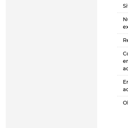
S
N
e
R
C
e
a
E
a
O