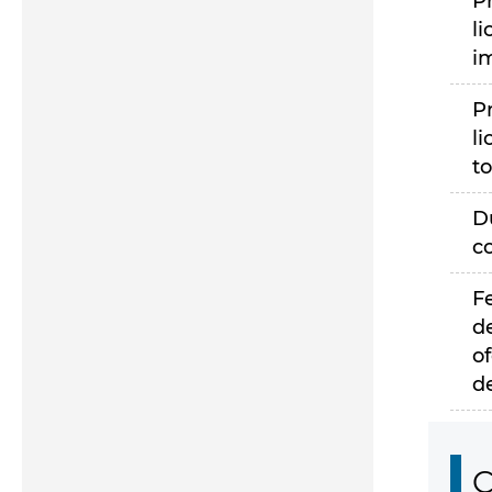
P
li
i
P
li
to
D
c
F
d
of
d
C