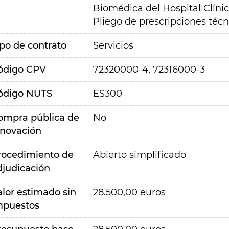
Biomédica del Hospital Clínic
Pliego de prescripciones téc
ipo de contrato
Servicios
ódigo CPV
72320000-4, 72316000-3
ódigo NUTS
ES300
ompra pública de
No
nnovación
rocedimiento de
Abierto simplificado
djudicación
alor estimado sin
28.500,00 euros
mpuestos