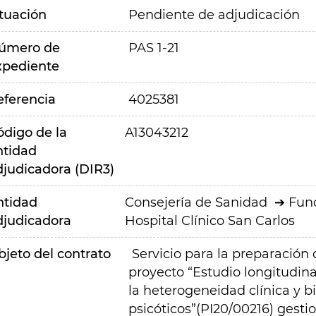
ituación
Pendiente de adjudicación
úmero de
PAS 1-21
xpediente
eferencia
4025381
ódigo de la
A13043212
ntidad
djudicadora (DIR3)
ntidad
Consejería de Sanidad
Fund
djudicadora
Hospital Clínico San Carlos
bjeto del contrato
Servicio para la preparación 
proyecto “Estudio longitudin
la heterogeneidad clínica y b
psicóticos”(PI20/00216) gesti