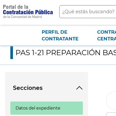
contenido
Buscar
principal
PERFIL DE
CONTR
Menú PCON
2026-3-12
PAS 1-21 PREPARACIÓN BASE DE DATOS Y ANÁLISIS DE DATO
CONTRATANTE
CENTR
PAS 1-21 PREPARACIÓN BA
Secciones
Datos del expediente