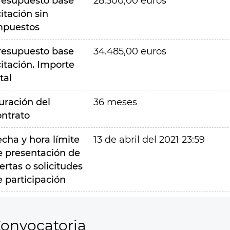
resupuesto base
28.500,00 euros
citación sin
mpuestos
resupuesto base
34.485,00 euros
citación. Importe
tal
uración del
36 meses
ontrato
echa y hora límite
13 de abril del 2021 23:59
e presentación de
ertas o solicitudes
e participación
onvocatoria