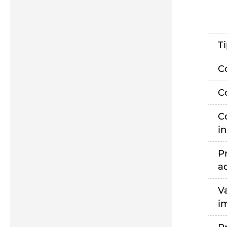
T
C
C
C
i
P
a
V
i