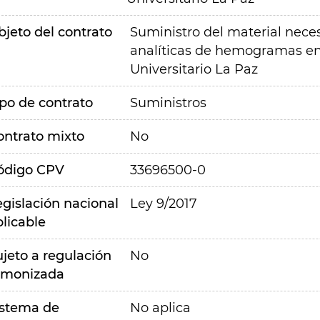
bjeto del contrato
Suministro del material neces
analíticas de hemogramas en el
Universitario La Paz
ipo de contrato
Suministros
ontrato mixto
No
ódigo CPV
33696500-0
egislación nacional
Ley 9/2017
plicable
ujeto a regulación
No
rmonizada
istema de
No aplica