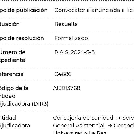
ipo de publicación
Convocatoria anunciada a lic
ituación
Resuelta
ipo de resolución
Formalizado
úmero de
P.A.S. 2024-5-8
xpediente
eferencia
C4686
ódigo de la
A13013768
ntidad
djudicadora (DIR3)
ntidad
Consejería de Sanidad
Serv
djudicadora
General Asistencial
Gerenci
Universitario La Paz