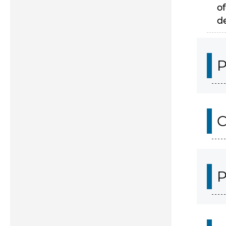
of
d
P
C
P