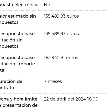
ubasta electrónica
No
alor estimado sin
135.489,93 euros
mpuestos
resupuesto base
135.489,93 euros
citación sin
mpuestos
resupuesto base
163.942,81 euros
citación. Importe
tal
uración del
7 meses
ontrato
echa y hora límite
22 de abril del 2024 18:00
e presentación de