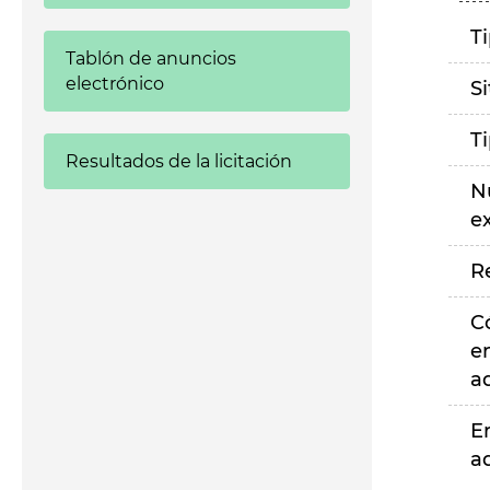
T
Tablón de anuncios
electrónico
S
T
Resultados de la licitación
N
e
R
C
e
a
E
a