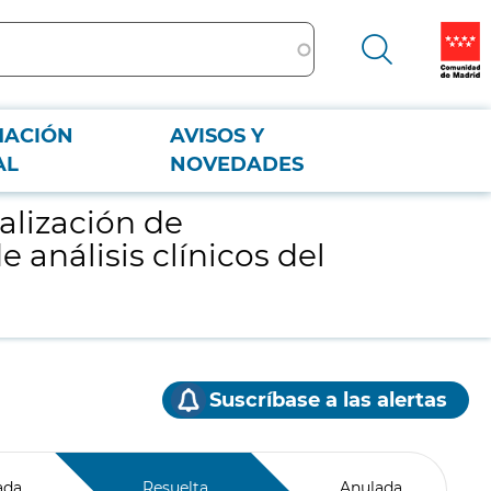
MACIÓN
AVISOS Y
clínicos del Hospital Universitario La Paz.
AL
NOVEDADES
ealización de
análisis clínicos del
Suscríbase a las alertas
ada
Resuelta
Anulada