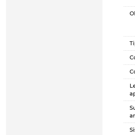
O
T
C
C
L
a
S
a
S