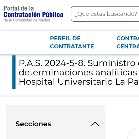
contenido
Buscar
principal
PERFIL DE
CONTR
Menú PCON
2026-3-12
P.A.S. 2024-5-8. Suministro del material necesario para la real
CONTRATANTE
CENTR
P.A.S. 2024-5-8. Suministro 
determinaciones analíticas 
Hospital Universitario La Pa
Secciones