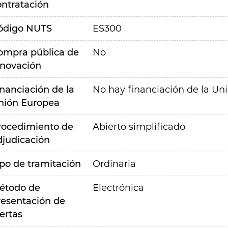
ontratación
ódigo NUTS
ES300
ompra pública de
No
nnovación
inanciación de la
No hay financiación de la Un
nión Europea
rocedimiento de
Abierto simplificado
djudicación
ipo de tramitación
Ordinaria
étodo de
Electrónica
resentación de
ertas