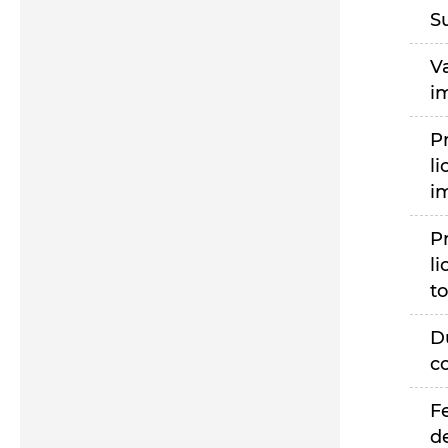
S
V
i
P
li
i
P
li
to
D
c
F
d