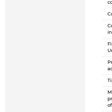
c
C
C
i
F
U
P
a
T
M
p
of