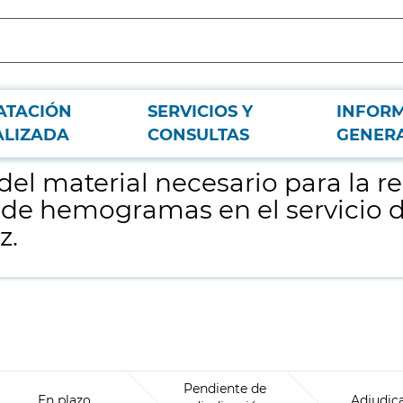
ATACIÓN
SERVICIOS Y
INFOR
ización de determinaciones analíticas de hemogramas en el servicio de análisis 
ALIZADA
CONSULTAS
GENER
del material necesario para la r
de hemogramas en el servicio de 
z.
Pendiente de
En plazo
Adjudic