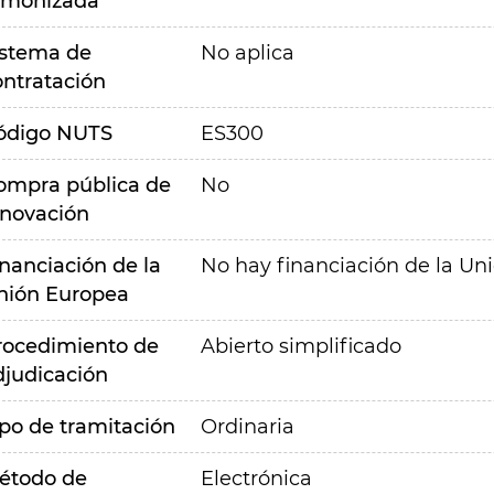
rmonizada
istema de
No aplica
ontratación
ódigo NUTS
ES300
ompra pública de
No
nnovación
inanciación de la
No hay financiación de la Un
nión Europea
rocedimiento de
Abierto simplificado
djudicación
ipo de tramitación
Ordinaria
étodo de
Electrónica