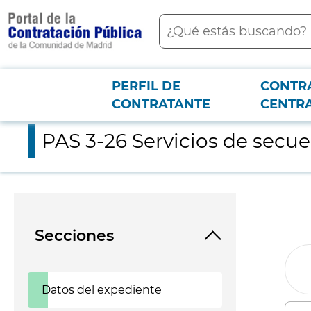
contenido
Buscar
principal
PERFIL DE
CONTR
Menú PCON
2026-3-12
PAS 3-26 Servicios de secuenciación genética
CONTRATANTE
CENTR
PAS 3-26 Servicios de secu
Secciones
Datos del expediente