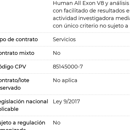
Human All Exon V8 y análisis 
con facilitado de resultados 
actividad investigadora medi
con único criterio no sujeto 
ipo de contrato
Servicios
ontrato mixto
No
ódigo CPV
85145000-7
ontrato/lote
No aplica
eservado
egislación nacional
Ley 9/2017
plicable
ujeto a regulación
No