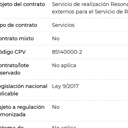
bjeto del contrato
Servicio de realización Reso
externos para el Servicio de R
ipo de contrato
Servicios
ontrato mixto
No
ódigo CPV
85140000-2
ontrato/lote
No aplica
eservado
egislación nacional
Ley 9/2017
plicable
ujeto a regulación
No
rmonizada