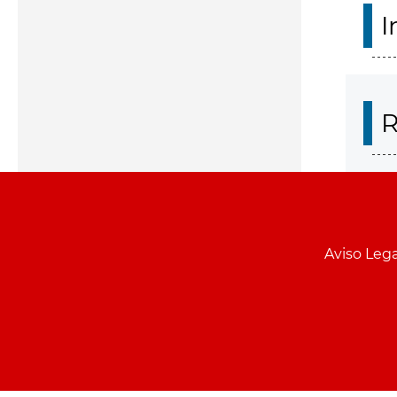
I
R
Aviso Lega
Menu
pie
PCON