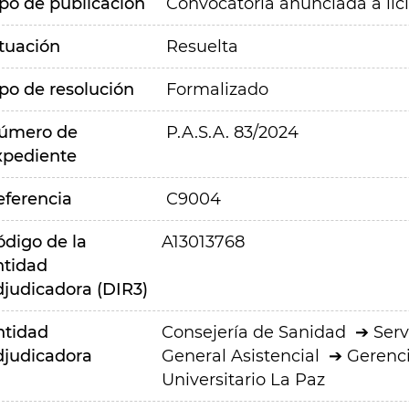
ipo de publicación
Convocatoria anunciada a lic
ituación
Resuelta
ipo de resolución
Formalizado
úmero de
P.A.S.A. 83/2024
xpediente
eferencia
C9004
ódigo de la
A13013768
ntidad
djudicadora (DIR3)
ntidad
Consejería de Sanidad
Serv
djudicadora
General Asistencial
Gerenci
Universitario La Paz