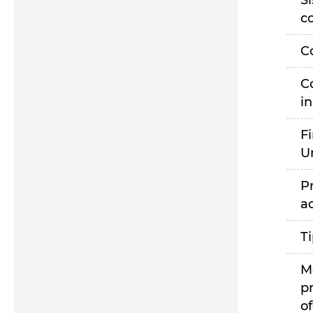
S
c
C
C
i
F
U
P
a
T
M
p
of