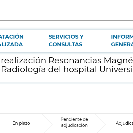
ATACIÓN
SERVICIOS Y
INFOR
 Abiertas en centros externos para el Servicio de Radiología del hospital Univ
ALIZADA
CONSULTAS
GENER
e realización Resonancias Magné
 Radiología del hospital Universi
Pendiente de
En plazo
Adjudic
adjudicación