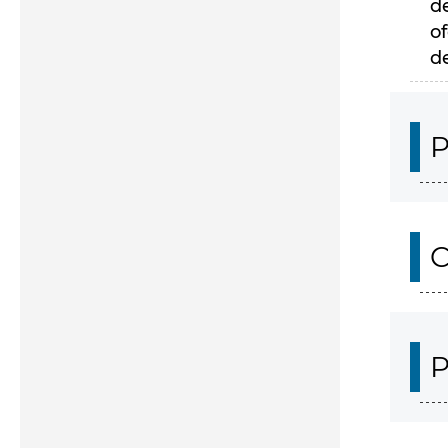
d
of
d
P
C
P