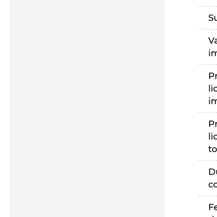
S
V
i
P
li
i
P
li
to
D
c
F