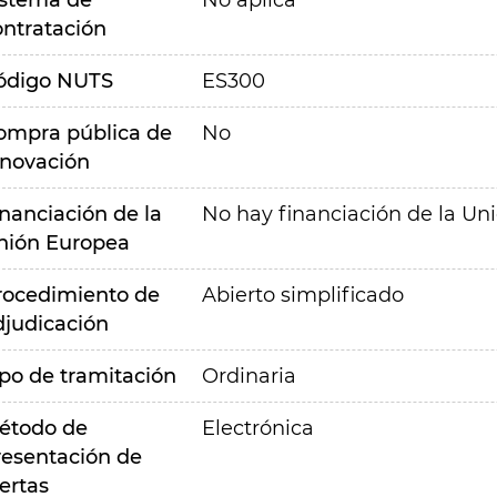
istema de
No aplica
ontratación
ódigo NUTS
ES300
ompra pública de
No
nnovación
inanciación de la
No hay financiación de la Un
nión Europea
rocedimiento de
Abierto simplificado
djudicación
ipo de tramitación
Ordinaria
étodo de
Electrónica
resentación de
ertas