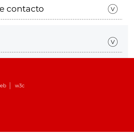
de contacto
web
w3c