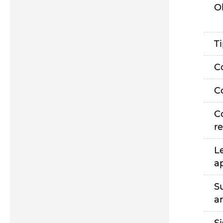
O
T
C
C
C
r
L
a
S
a