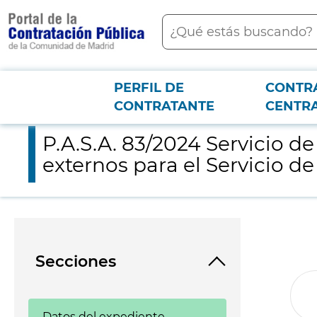
contenido
Buscar
principal
PERFIL DE
CONTR
Menú PCON
2026-3-12
P.A.S.A. 83/2024 Servicio de realización Resonancias Magnéticas
CONTRATANTE
CENTR
P.A.S.A. 83/2024 Servicio d
externos para el Servicio de
Secciones
Datos del expediente