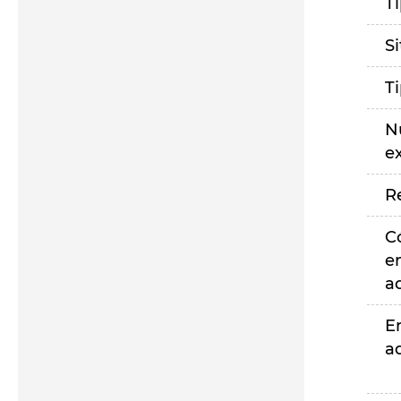
T
S
T
N
e
R
C
e
a
E
a