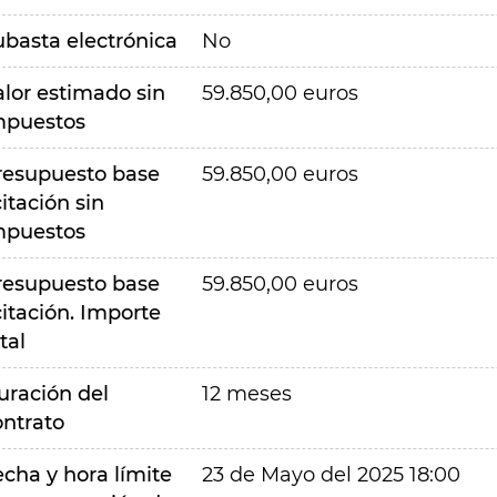
ubasta electrónica
No
alor estimado sin
59.850,00 euros
mpuestos
resupuesto base
59.850,00 euros
citación sin
mpuestos
resupuesto base
59.850,00 euros
citación. Importe
tal
uración del
12 meses
ontrato
echa y hora límite
23 de Mayo del 2025 18:00