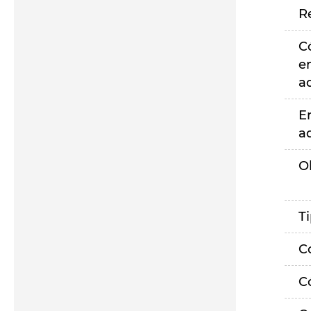
R
C
e
a
E
a
O
T
C
C