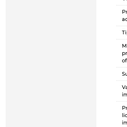
P
a
T
M
p
of
S
V
i
P
li
i