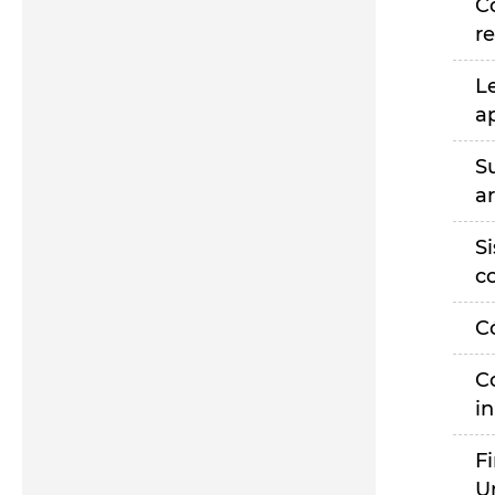
C
r
L
a
S
a
S
c
C
C
i
F
U