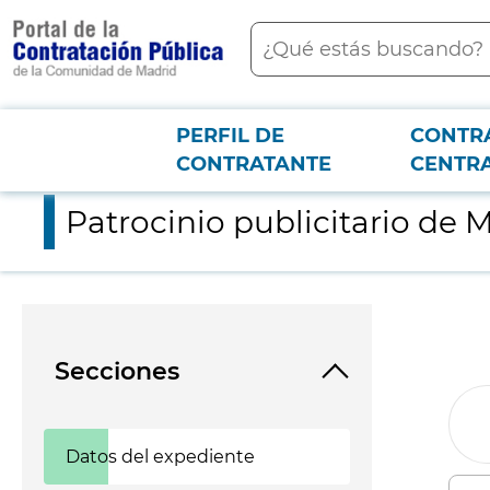
contenido
Buscar
principal
PERFIL DE
CONTR
Menú PCON
2026-3-12
Patrocinio publicitario de MBFWM y Ego
CONTRATANTE
CENTR
Patrocinio publicitario d
Secciones
Datos del expediente