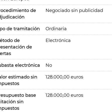
rocedimiento de
Negociado sin publicidad
djudicación
ipo de tramitación
Ordinaria
étodo de
Electrónica
resentación de
ertas
ubasta electrónica
No
alor estimado sin
128.000,00 euros
mpuestos
resupuesto base
128.000,00 euros
citación sin
mpuestos