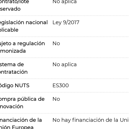
ontrato/lote
No aplica
eservado
egislación nacional
Ley 9/2017
plicable
ujeto a regulación
No
rmonizada
istema de
No aplica
ontratación
ódigo NUTS
ES300
ompra pública de
No
nnovación
inanciación de la
No hay financiación de la Un
nión Europea