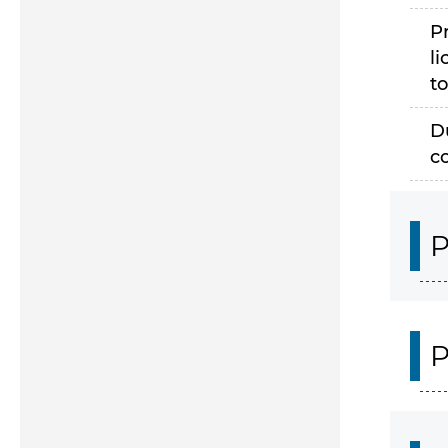
P
li
to
D
c
P
P