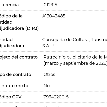
eferencia
C12315
ódigo de la
A13043485
ntidad
djudicadora (DIR3)
ntidad
Consejería de Cultura, Turism
djudicadora
S.A.U.
bjeto del contrato
Patrocinio publicitario de l
(marzo y septiembre de 2026)
ipo de contrato
Otros
ontrato mixto
No
ódigo CPV
79342200-5