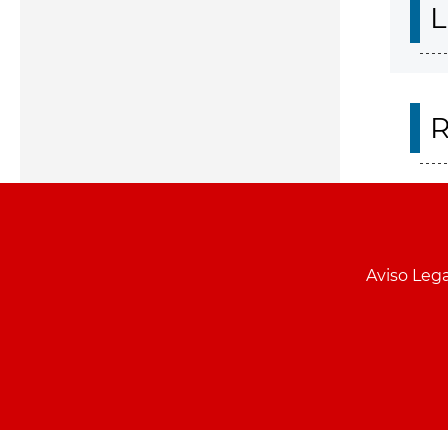
L
R
Aviso Lega
Menu
pie
PCON