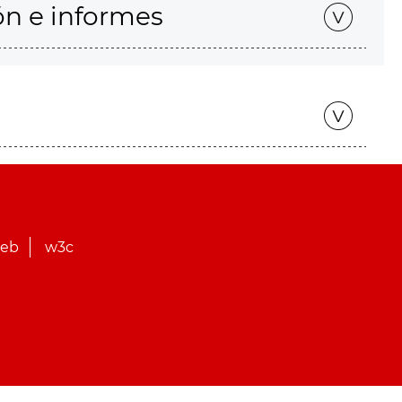
ón e informes
web
w3c