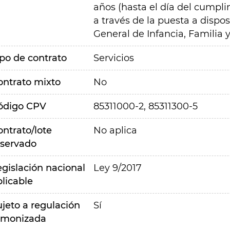
años (hasta el día del cumpli
a través de la puesta a dispos
General de Infancia, Familia
ipo de contrato
Servicios
ontrato mixto
No
ódigo CPV
85311000-2, 85311300-5
ontrato/lote
No aplica
eservado
egislación nacional
Ley 9/2017
plicable
ujeto a regulación
Sí
rmonizada