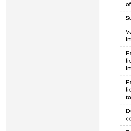
of
S
V
i
P
li
i
P
li
to
D
c