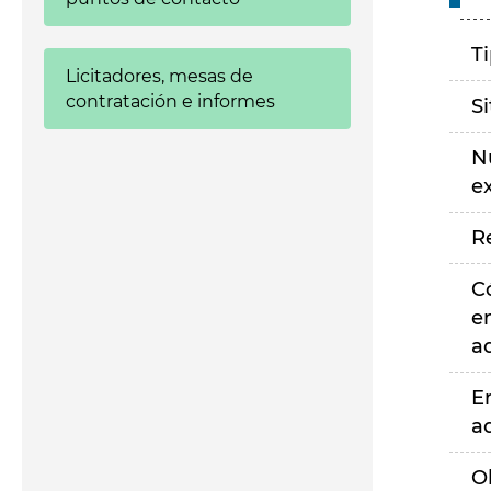
T
Licitadores, mesas de
contratación e informes
S
N
e
R
C
e
a
E
a
O