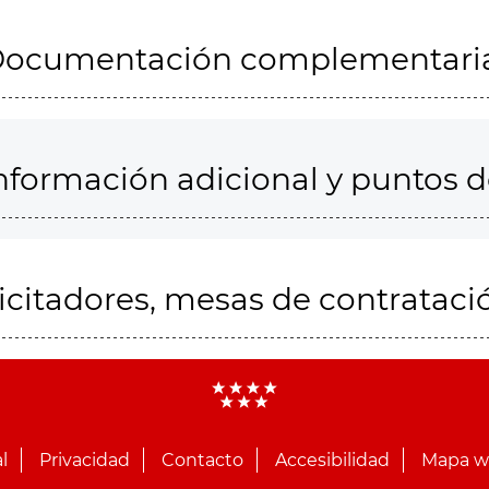
ocumentación complementari
nformación adicional y puntos 
icitadores, mesas de contrataci
l
Privacidad
Contacto
Accesibilidad
Mapa 