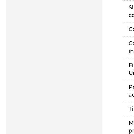
S
c
C
C
i
F
U
P
a
T
M
p