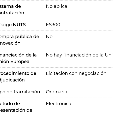
istema de
No aplica
ontratación
ódigo NUTS
ES300
ompra pública de
No
nnovación
inanciación de la
No hay financiación de la Un
nión Europea
rocedimiento de
Licitación con negociación
djudicación
ipo de tramitación
Ordinaria
étodo de
Electrónica
resentación de