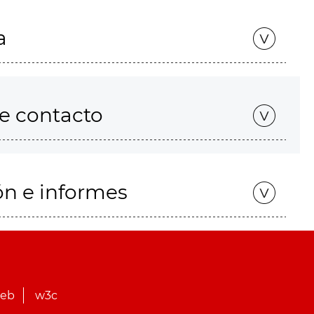
a
de contacto
ón e informes
web
w3c