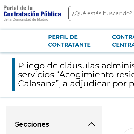
contenido
Buscar
principal
PERFIL DE
CONTR
Menú PCON
2026-3-12
Pliego de cláusulas administrativas particulares que ha de reg
CONTRATANTE
CENTR
con negociación.
Pliego de cláusulas adminis
servicios “Acogimiento resi
Calasanz”, a adjudicar por 
Secciones