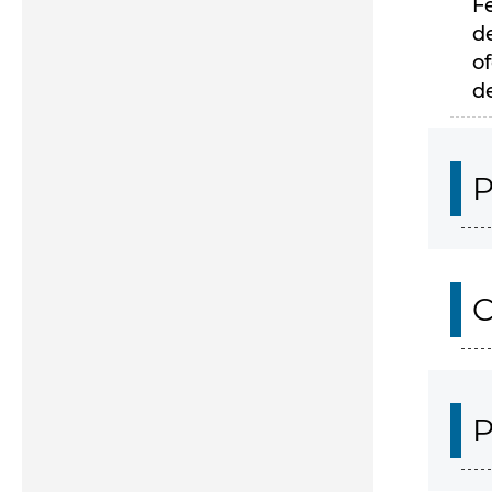
F
d
of
d
P
C
P