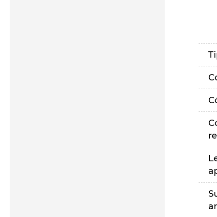
T
C
C
C
r
L
a
S
a