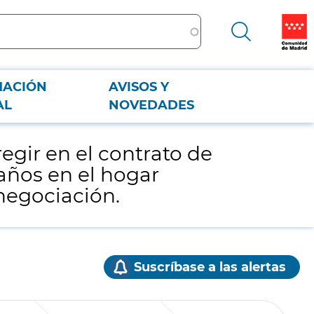
MACIÓN
AVISOS Y
8 años en el hogar Calasanz”, a adjudicar por procedimiento de licitación
AL
NOVEDADES
egir en el contrato de
 años en el hogar
 negociación.
Suscríbase a las alertas