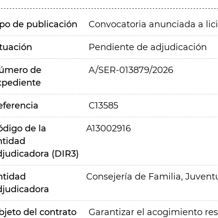
ipo de publicación
Convocatoria anunciada a lic
ituación
Pendiente de adjudicación
úmero de
A/SER-013879/2026
xpediente
eferencia
C13585
ódigo de la
A13002916
ntidad
djudicadora (DIR3)
ntidad
Consejería de Familia, Juvent
djudicadora
bjeto del contrato
Garantizar el acogimiento re