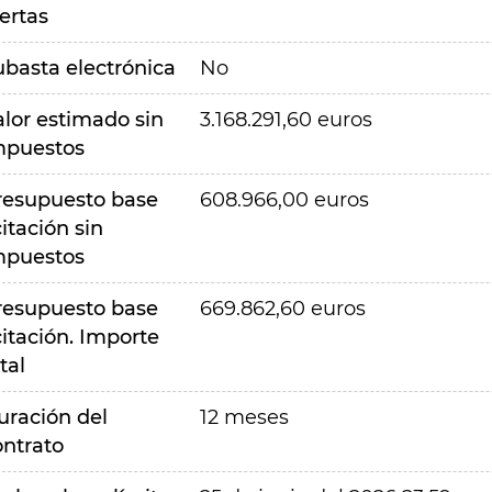
ertas
ubasta electrónica
No
alor estimado sin
3.168.291,60 euros
mpuestos
resupuesto base
608.966,00 euros
citación sin
mpuestos
resupuesto base
669.862,60 euros
citación. Importe
tal
uración del
12 meses
ontrato