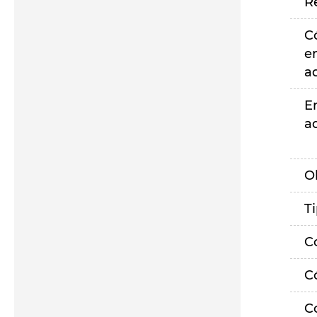
R
C
e
a
E
a
O
T
C
C
C