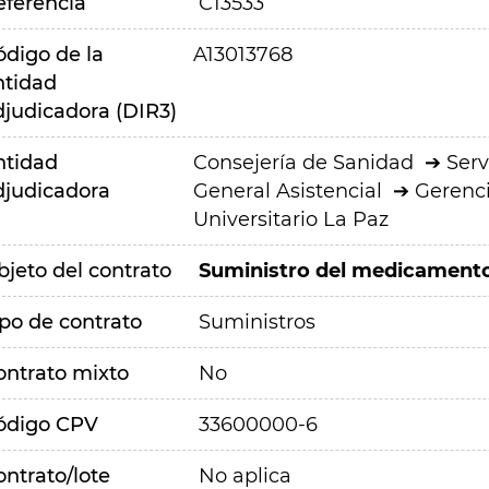
eferencia
C13533
ódigo de la
A13013768
ntidad
djudicadora (DIR3)
ntidad
Consejería de Sanidad
Serv
djudicadora
General Asistencial
Gerenci
Universitario La Paz
bjeto del contrato
Suministro del medicamento
ipo de contrato
Suministros
ontrato mixto
No
ódigo CPV
33600000-6
ontrato/lote
No aplica