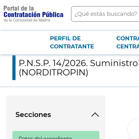
contenido
Buscar
principal
PERFIL DE
CONTR
Menú PCON
2026-3-12
P.N.S.P. 14/2026. Suministro del medicamento exclusivo: Som
CONTRATANTE
CENTR
P.N.S.P. 14/2026. Suminist
(NORDITROPIN)
Secciones
Datos del expediente