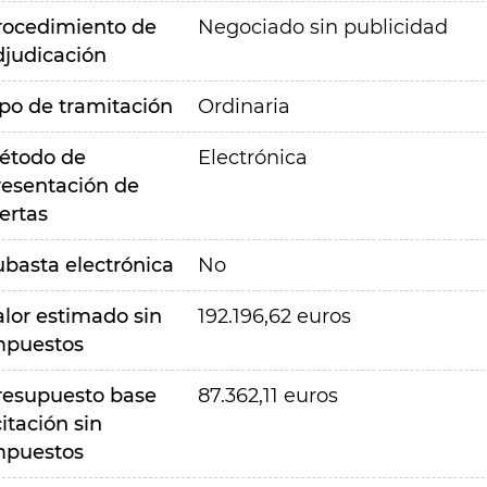
rocedimiento de
Negociado sin publicidad
djudicación
ipo de tramitación
Ordinaria
étodo de
Electrónica
resentación de
ertas
ubasta electrónica
No
alor estimado sin
192.196,62 euros
mpuestos
resupuesto base
87.362,11 euros
citación sin
mpuestos