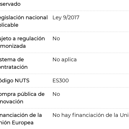
eservado
egislación nacional
Ley 9/2017
plicable
ujeto a regulación
No
rmonizada
istema de
No aplica
ontratación
ódigo NUTS
ES300
ompra pública de
No
nnovación
inanciación de la
No hay financiación de la Un
nión Europea