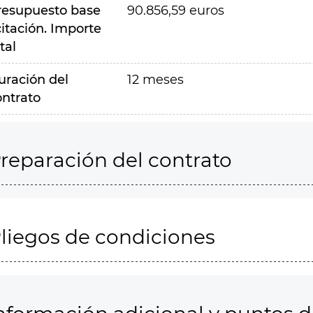
resupuesto base
90.856,59 euros
citación. Importe
tal
uración del
12 meses
ontrato
reparación del contrato
liegos de condiciones