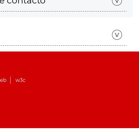
de contacto
web
w3c