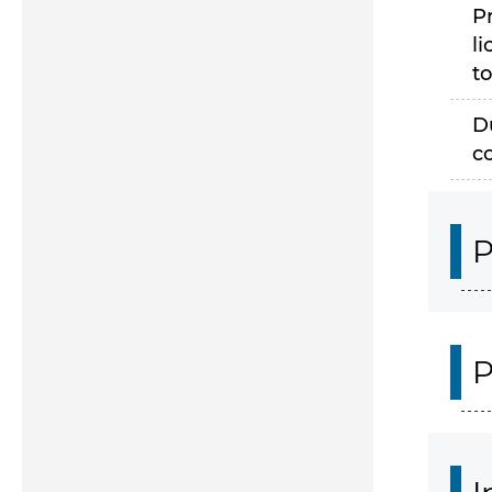
P
li
to
D
c
P
P