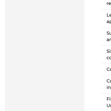
r
L
a
S
a
S
c
C
C
i
F
U