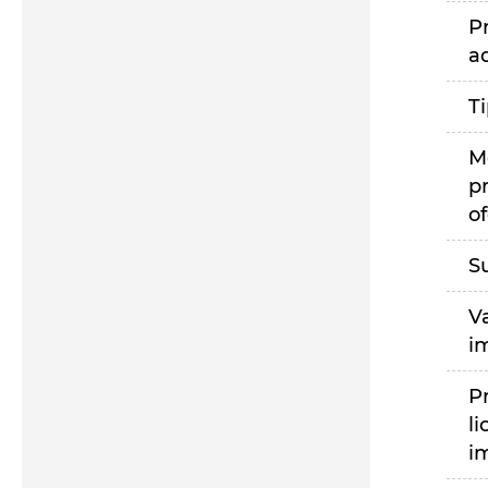
P
a
T
M
p
of
S
V
i
P
li
i