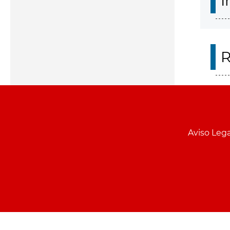
I
R
Aviso Lega
Menu
pie
PCON