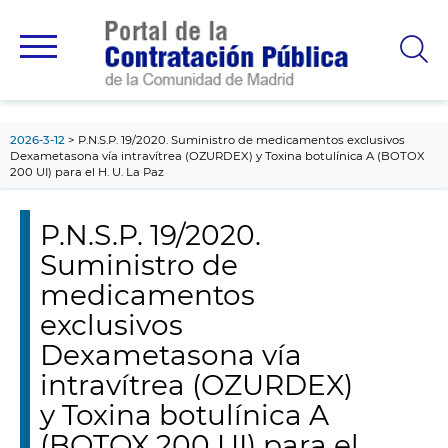
contenido
principal
2026-3-12
P.N.S.P. 19/2020. Suministro de medicamentos exclusivos
Dexametasona vía intravítrea (OZURDEX) y Toxina botulínica A (BOTOX
200 UI) para el H. U. La Paz
P.N.S.P. 19/2020.
Suministro de
medicamentos
exclusivos
Dexametasona vía
intravítrea (OZURDEX)
y Toxina botulínica A
(BOTOX 200 UI) para el