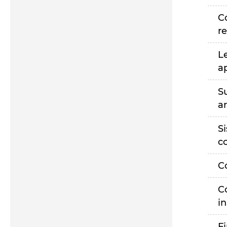
C
r
L
a
S
a
S
c
C
C
i
F