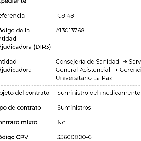
xpediente
eferencia
C8149
ódigo de la
A13013768
ntidad
djudicadora (DIR3)
ntidad
Consejería de Sanidad
Serv
djudicadora
General Asistencial
Gerenci
Universitario La Paz
bjeto del contrato
Suministro del medicamento 
ipo de contrato
Suministros
ontrato mixto
No
ódigo CPV
33600000-6