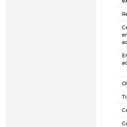
e
R
C
e
a
E
a
O
T
C
C