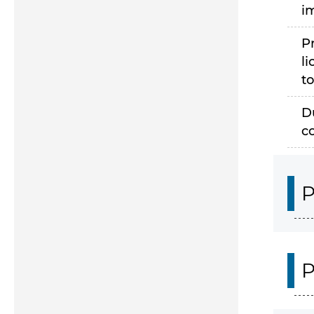
i
P
li
to
D
c
P
P