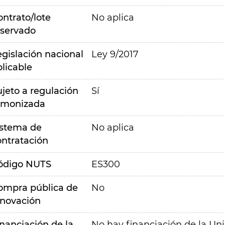
ontrato/lote
No aplica
eservado
egislación nacional
Ley 9/2017
plicable
ujeto a regulación
Sí
rmonizada
istema de
No aplica
ontratación
ódigo NUTS
ES300
ompra pública de
No
nnovación
inanciación de la
No hay financiación de la Un