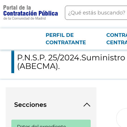
contenido
Buscar
principal
PERFIL DE
CONTR
Menú PCON
2026-3-12
P.N.S.P. 25/2024.Suministro del medicamento exclusivo Ideca
CONTRATANTE
CENTR
P.N.S.P. 25/2024.Suministr
(ABECMA).
Secciones
Datos del expediente