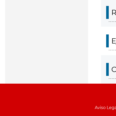
R
E
O
Aviso Lega
Menu