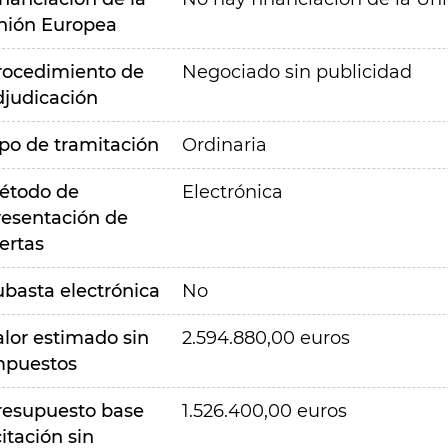
nión Europea
rocedimiento de
Negociado sin publicidad
djudicación
ipo de tramitación
Ordinaria
étodo de
Electrónica
resentación de
ertas
ubasta electrónica
No
alor estimado sin
2.594.880,00 euros
mpuestos
resupuesto base
1.526.400,00 euros
citación sin