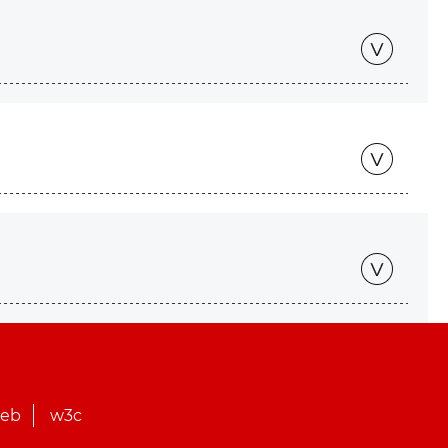
web
w3c