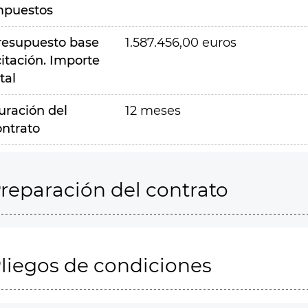
mpuestos
resupuesto base
1.587.456,00 euros
citación. Importe
tal
uración del
12 meses
ontrato
reparación del contrato
liegos de condiciones