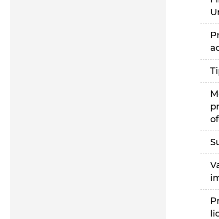
U
P
a
T
M
p
of
S
V
i
P
li