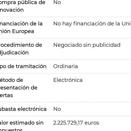
ompra pública de
No
nnovación
inanciación de la
No hay financiación de la Un
nión Europea
rocedimiento de
Negociado sin publicidad
djudicación
ipo de tramitación
Ordinaria
étodo de
Electrónica
resentación de
ertas
ubasta electrónica
No
alor estimado sin
2.225.729,17 euros
mpuestos