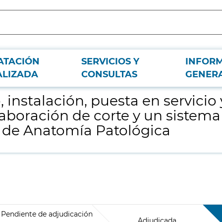
ATACIÓN
SERVICIOS Y
INFOR
 y mantenimiento de dos sistemas automáticos de elaboración de corte y un s
ALIZADA
CONSULTAS
GENER
o, instalación, puesta en servic
aboración de corte y un sistem
o de Anatomía Patológica
Pendiente de adjudicación
Adjudicada