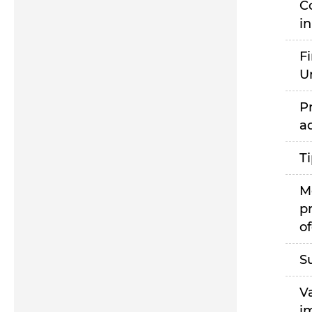
C
i
F
U
P
a
T
M
p
of
S
V
i