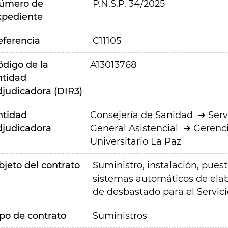
úmero de
P.N.S.P. 34/2025
xpediente
eferencia
C11105
ódigo de la
A13013768
ntidad
djudicadora (DIR3)
ntidad
Consejería de Sanidad
Serv
djudicadora
General Asistencial
Gerenci
Universitario La Paz
bjeto del contrato
Suministro, instalación, pues
sistemas automáticos de elab
de desbastado para el Servic
ipo de contrato
Suministros