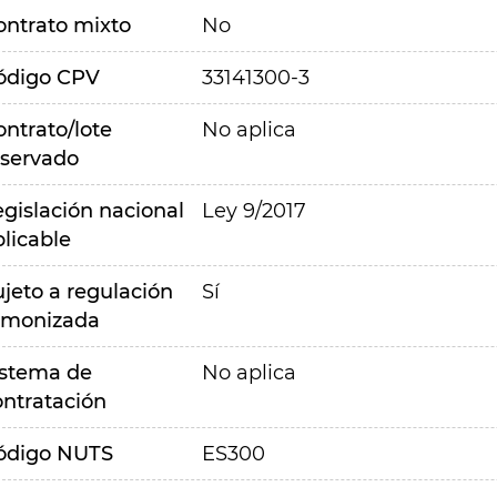
ontrato mixto
No
ódigo CPV
33141300-3
ontrato/lote
No aplica
eservado
egislación nacional
Ley 9/2017
plicable
ujeto a regulación
Sí
rmonizada
istema de
No aplica
ontratación
ódigo NUTS
ES300