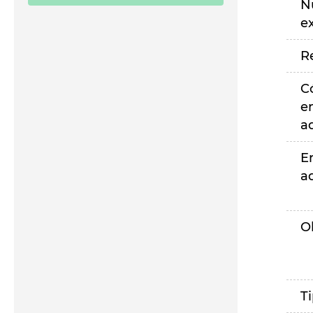
N
e
R
C
e
a
E
a
O
T