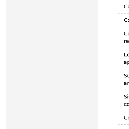
C
C
C
r
L
a
S
a
S
c
C