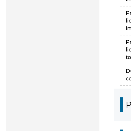
P
li
i
P
li
to
D
c
P