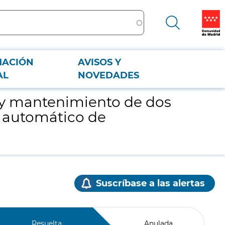
MACIÓN
AVISOS Y
istema automático de desbastado para el Servicio de Anatomía Patológica
AL
NOVEDADES
io y mantenimiento de dos
a automático de
Suscríbase a las alertas
Resuelta
Anulada