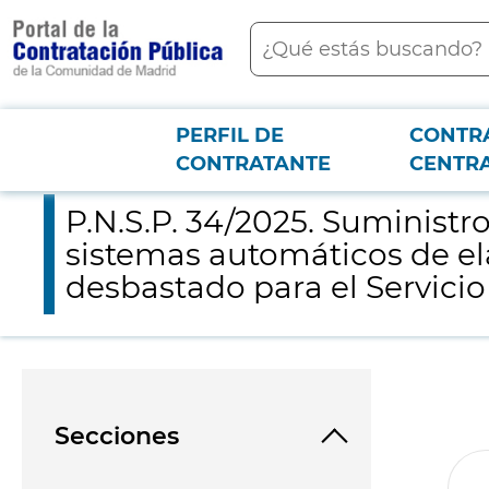
contenido
Buscar
principal
PERFIL DE
CONTR
Menú PCON
2026-3-12
P.N.S.P. 34/2025. Suministro, instalación, puesta en servicio
CONTRATANTE
CENTR
P.N.S.P. 34/2025. Suministr
sistemas automáticos de el
desbastado para el Servici
Secciones