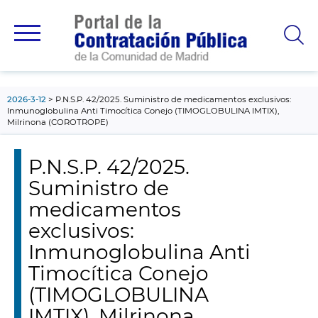
contenido
principal
2026-3-12
P.N.S.P. 42/2025. Suministro de medicamentos exclusivos:
Inmunoglobulina Anti Timocítica Conejo (TIMOGLOBULINA IMTIX),
Milrinona (COROTROPE)
P.N.S.P. 42/2025.
Suministro de
medicamentos
exclusivos:
Inmunoglobulina Anti
Timocítica Conejo
(TIMOGLOBULINA
IMTIX), Milrinona