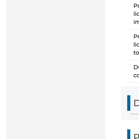
P
li
i
P
li
to
D
c
D
P