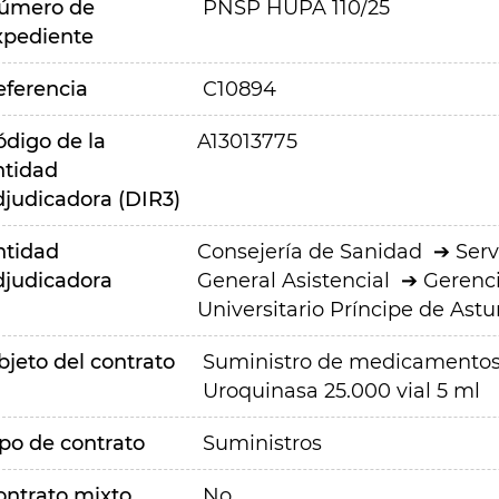
úmero de
PNSP HUPA 110/25
xpediente
eferencia
C10894
ódigo de la
A13013775
ntidad
djudicadora (DIR3)
ntidad
Consejería de Sanidad
Serv
djudicadora
General Asistencial
Gerenci
Universitario Príncipe de Astu
bjeto del contrato
Suministro de medicamentos 
Uroquinasa 25.000 vial 5 ml
ipo de contrato
Suministros
ontrato mixto
No