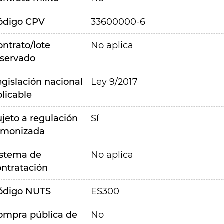
ódigo CPV
33600000-6
ontrato/lote
No aplica
eservado
egislación nacional
Ley 9/2017
plicable
ujeto a regulación
Sí
rmonizada
istema de
No aplica
ontratación
ódigo NUTS
ES300
ompra pública de
No