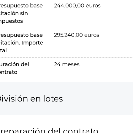
resupuesto base
244.000,00 euros
citación sin
mpuestos
resupuesto base
295.240,00 euros
citación. Importe
tal
uración del
24 meses
ontrato
ivisión en lotes
reparación del contrato