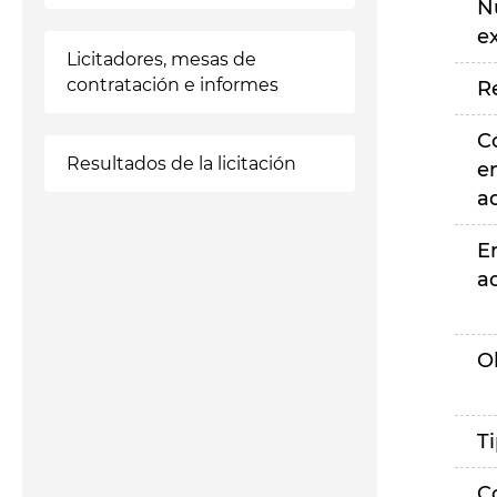
N
e
Licitadores, mesas de
contratación e informes
R
C
Resultados de la licitación
e
a
E
a
O
T
C