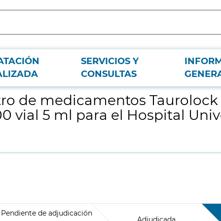
ATACIÓN
SERVICIOS Y
INFOR
0 5 ml y Taurolock Uroquinasa 25.000 vial 5 ml para el Hospital Universita
ALIZADA
CONSULTAS
GENER
ro de medicamentos Taurolock 
 vial 5 ml para el Hospital Univ
Pendiente de adjudicación
Adjudicada