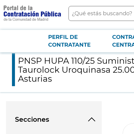
contenido
Buscar
principal
PERFIL DE
CONTR
Menú PCON
2026-3-12
PNSP HUPA 110/25 Suministro de medicamentos Taurolock HEP 50
CONTRATANTE
CENTR
PNSP HUPA 110/25 Suminist
Taurolock Uroquinasa 25.000
Asturias
Secciones