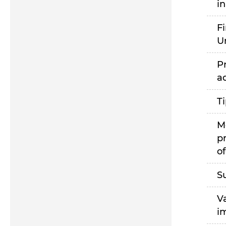
i
F
U
P
a
T
M
p
of
S
V
i