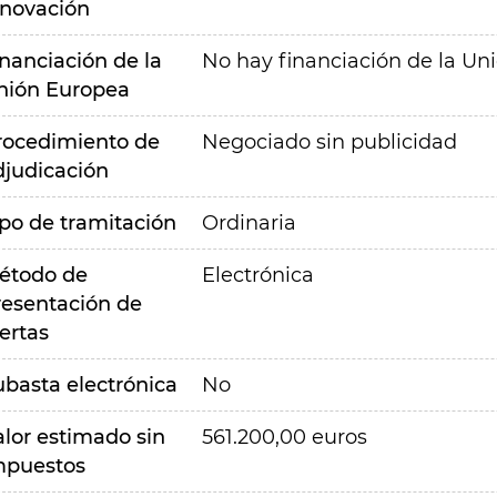
nnovación
inanciación de la
No hay financiación de la Un
nión Europea
rocedimiento de
Negociado sin publicidad
djudicación
ipo de tramitación
Ordinaria
étodo de
Electrónica
resentación de
ertas
ubasta electrónica
No
alor estimado sin
561.200,00 euros
mpuestos