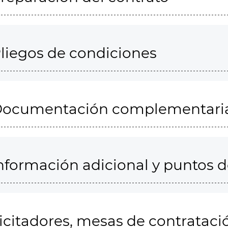
liegos de condiciones
ocumentación complementari
nformación adicional y puntos 
icitadores, mesas de contrataci