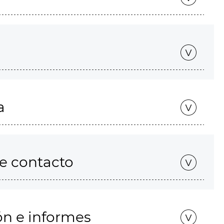
a
de contacto
ón e informes