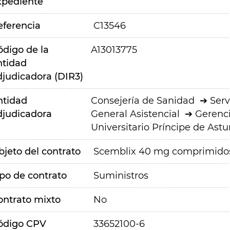
xpediente
eferencia
C13546
ódigo de la
A13013775
ntidad
djudicadora (DIR3)
ntidad
Consejería de Sanidad
Serv
djudicadora
General Asistencial
Gerenci
Universitario Príncipe de Astu
bjeto del contrato
Scemblix 40 mg comprimidos 
ipo de contrato
Suministros
ontrato mixto
No
ódigo CPV
33652100-6