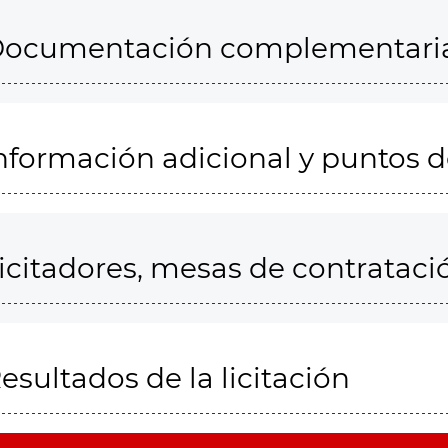
ocumentación complementari
nformación adicional y puntos 
icitadores, mesas de contrataci
esultados de la licitación