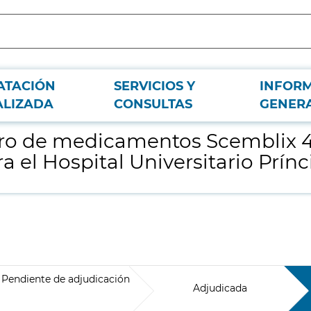
ATACIÓN
SERVICIOS Y
INFOR
omprimidos recubiertos con película para el Hospital Universitario Príncip
ALIZADA
CONSULTAS
GENER
ro de medicamentos Scemblix
a el Hospital Universitario Prínc
Pendiente de adjudicación
Adjudicada