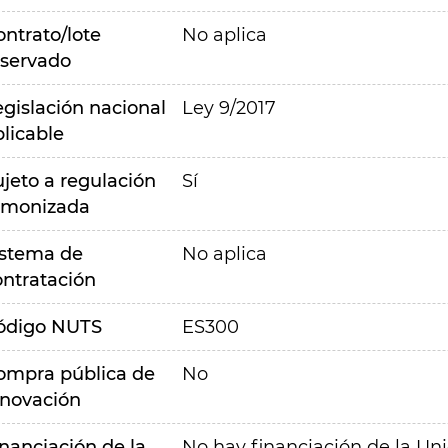
ontrato/lote
No aplica
eservado
egislación nacional
Ley 9/2017
plicable
ujeto a regulación
Sí
rmonizada
istema de
No aplica
ontratación
ódigo NUTS
ES300
ompra pública de
No
nnovación
inanciación de la
No hay financiación de la Un