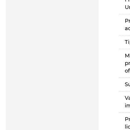
U
P
a
T
M
p
of
S
V
i
P
li