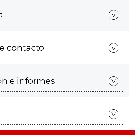
a
de contacto
ón e informes