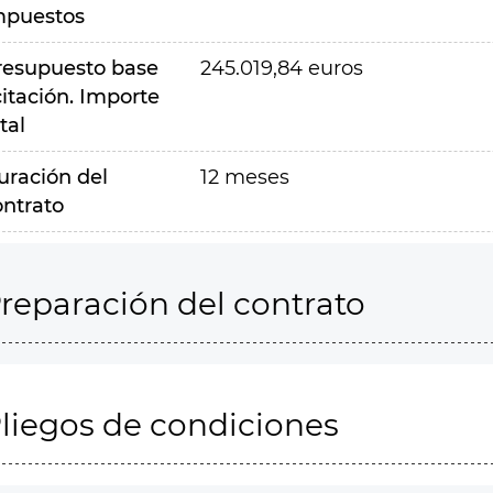
mpuestos
resupuesto base
245.019,84 euros
citación. Importe
tal
uración del
12 meses
ontrato
reparación del contrato
liegos de condiciones