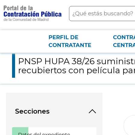
contenido
Buscar
principal
PERFIL DE
CONTR
Menú PCON
2026-3-12
PNSP HUPA 38/26 suministro de medicamentos Scemblix 40 mg c
CONTRATANTE
CENTR
PNSP HUPA 38/26 suminist
recubiertos con película par
Secciones
Datos del expediente