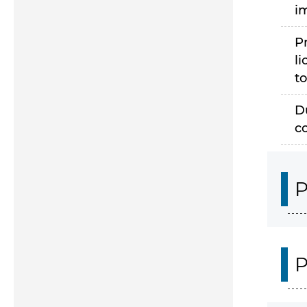
i
P
li
to
D
c
P
P