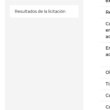
e
Resultados de la licitación
R
C
e
a
E
a
O
T
C
C