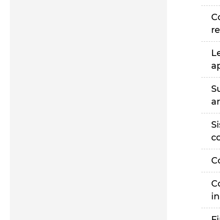
C
r
L
a
S
a
S
c
C
C
i
F