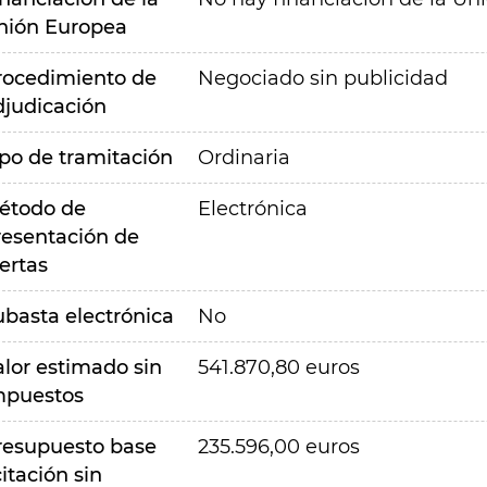
nión Europea
rocedimiento de
Negociado sin publicidad
djudicación
ipo de tramitación
Ordinaria
étodo de
Electrónica
resentación de
ertas
ubasta electrónica
No
alor estimado sin
541.870,80 euros
mpuestos
resupuesto base
235.596,00 euros
citación sin