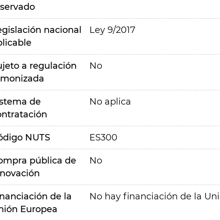
eservado
egislación nacional
Ley 9/2017
plicable
ujeto a regulación
No
rmonizada
istema de
No aplica
ontratación
ódigo NUTS
ES300
ompra pública de
No
nnovación
inanciación de la
No hay financiación de la Un
nión Europea