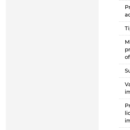
P
a
T
M
p
of
S
V
i
P
li
i