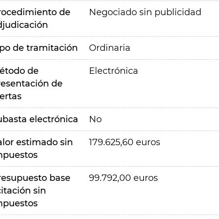
rocedimiento de
Negociado sin publicidad
djudicación
ipo de tramitación
Ordinaria
étodo de
Electrónica
resentación de
ertas
ubasta electrónica
No
alor estimado sin
179.625,60 euros
mpuestos
resupuesto base
99.792,00 euros
citación sin
mpuestos