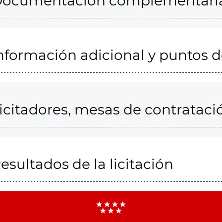
ocumentación complementari
nformación adicional y puntos 
icitadores, mesas de contrataci
esultados de la licitación