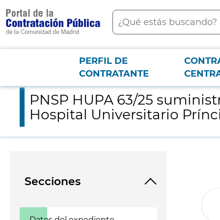
contenido
Buscar
principal
PERFIL DE
CONTR
Menú PCON
2026-3-12
PNSP HUPA 63/25 suministro de medicamentos Tavneos caps 10 
CONTRATANTE
CENTR
PNSP HUPA 63/25 suministr
Hospital Universitario Prínc
Secciones
Datos del expediente