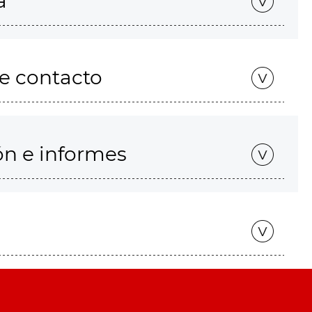
a
de contacto
ón e informes