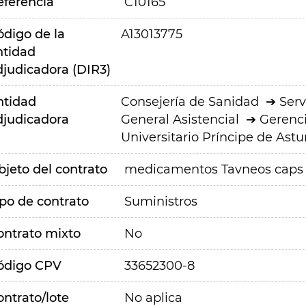
eferencia
C10165
ódigo de la
A13013775
ntidad
djudicadora (DIR3)
ntidad
Consejería de Sanidad
Serv
djudicadora
General Asistencial
Gerenci
Universitario Príncipe de Astu
bjeto del contrato
medicamentos Tavneos caps
ipo de contrato
Suministros
ontrato mixto
No
ódigo CPV
33652300-8
ontrato/lote
No aplica