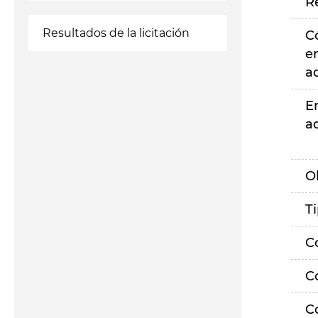
R
Resultados de la licitación
C
e
a
E
a
O
T
C
C
C