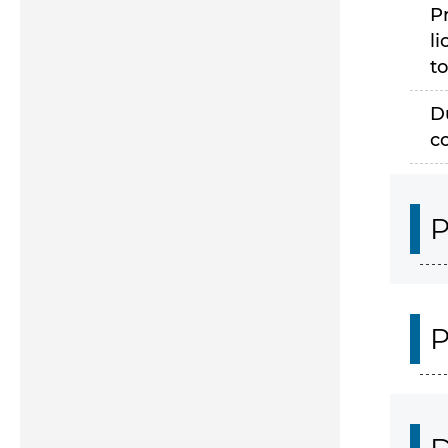
P
li
to
D
c
P
P