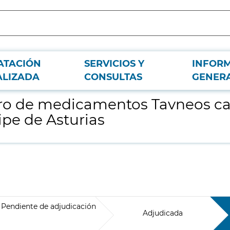
ATACIÓN
SERVICIOS Y
INFOR
mg para el Hospital Universitario Príncipe de Asturias
ALIZADA
CONSULTAS
GENER
o de medicamentos Tavneos cap
ipe de Asturias
Pendiente de adjudicación
Adjudicada