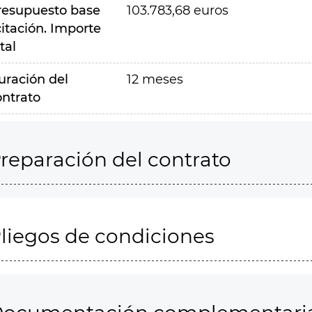
resupuesto base
103.783,68 euros
citación. Importe
tal
uración del
12 meses
ontrato
reparación del contrato
liegos de condiciones