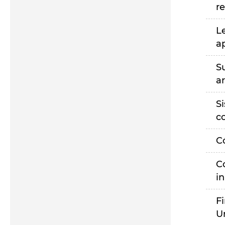
r
L
a
S
a
S
c
C
C
i
F
U