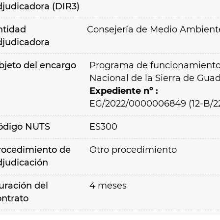
djudicadora (DIR3)
ntidad
Consejería de Medio Ambiente,
djudicadora
bjeto del encargo
Programa de funcionamiento d
Nacional de la Sierra de Gu
Expediente nº :
EG/2022/0000006849 (12-B/2
ódigo NUTS
ES300
rocedimiento de
Otro procedimiento
djudicación
uración del
4 meses
ontrato