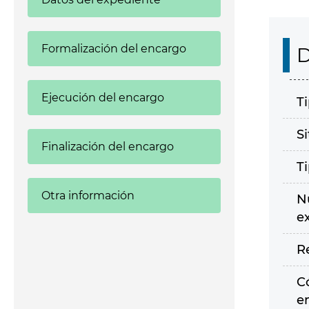
Formalización del encargo
D
Ejecución del encargo
T
S
Finalización del encargo
T
Otra información
N
e
R
C
e