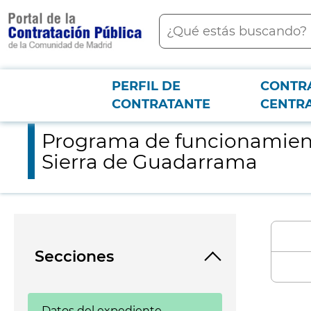
contenido
Buscar
principal
PERFIL DE
CONTR
Menú PCON
2026-3-12
Programa de funcionamiento de los centros de visitantes del
CONTRATANTE
CENTR
Programa de funcionamiento
Sierra de Guadarrama
Secciones
Datos del expediente