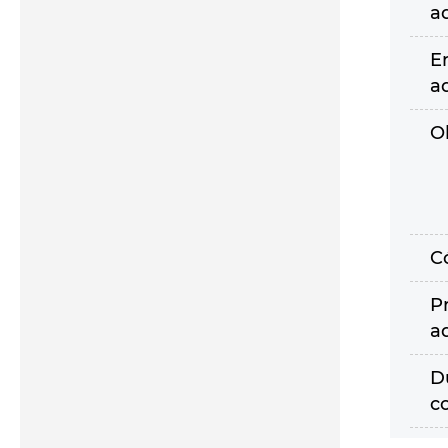
a
E
a
O
C
P
a
D
c