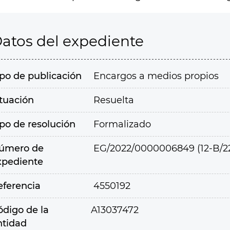
atos del expediente
ipo de publicación
Encargos a medios propios
ituación
Resuelta
ipo de resolución
Formalizado
úmero de
EG/2022/0000006849 (12-B/2
xpediente
eferencia
4550192
ódigo de la
A13037472
ntidad