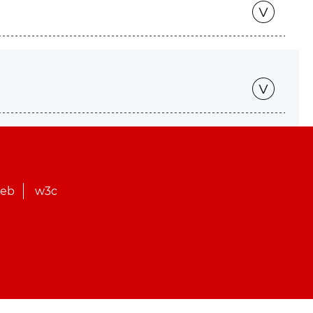
web
w3c