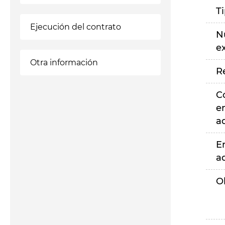
T
Ejecución del contrato
N
e
Otra información
R
C
e
a
E
a
O