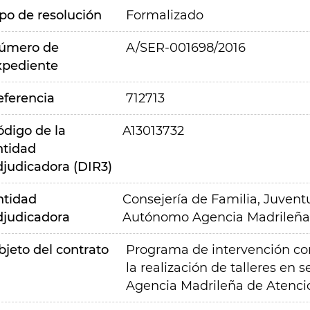
ipo de resolución
Formalizado
úmero de
A/SER-001698/2016
xpediente
eferencia
712713
ódigo de la
A13013732
ntidad
djudicadora (DIR3)
ntidad
Consejería de Familia, Juvent
djudicadora
Autónomo Agencia Madrileña 
bjeto del contrato
Programa de intervención co
la realización de talleres en 
Agencia Madrileña de Atenció