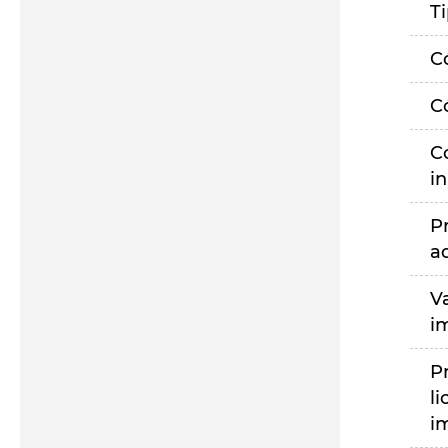
T
C
C
C
i
P
a
V
i
P
li
i