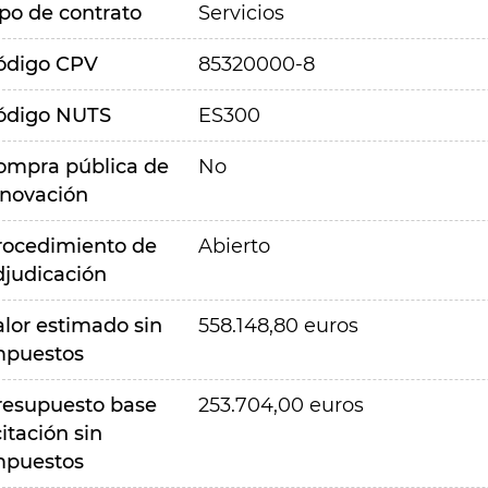
ipo de contrato
Servicios
ódigo CPV
85320000-8
ódigo NUTS
ES300
ompra pública de
No
nnovación
rocedimiento de
Abierto
djudicación
alor estimado sin
558.148,80 euros
mpuestos
resupuesto base
253.704,00 euros
citación sin
mpuestos