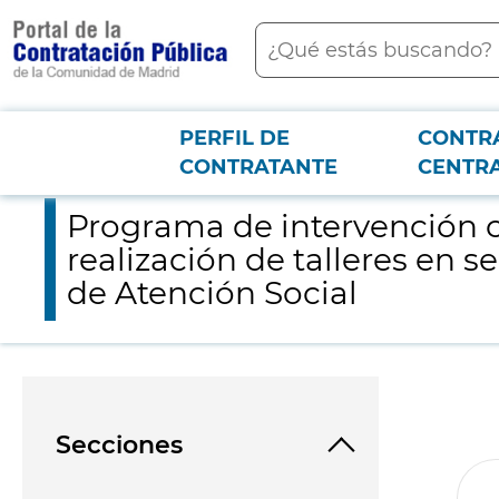
contenido
Buscar
principal
PERFIL DE
CONTR
Menú PCON
2026-3-12
Programa de intervención con mayores en situación de riesgo m
CONTRATANTE
CENTR
Programa de intervención c
realización de talleres en 
de Atención Social
Secciones