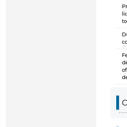
P
li
to
D
c
F
d
of
d
C