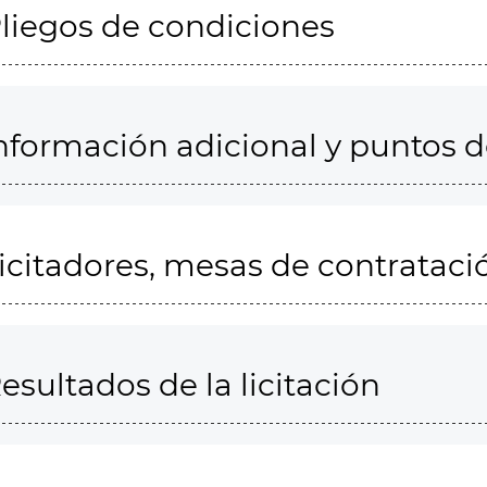
liegos de condiciones
nformación adicional y puntos 
icitadores, mesas de contrataci
esultados de la licitación