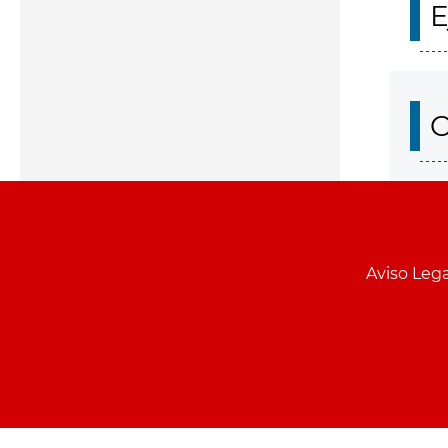
E
O
Aviso Lega
Menu
pie
PCON