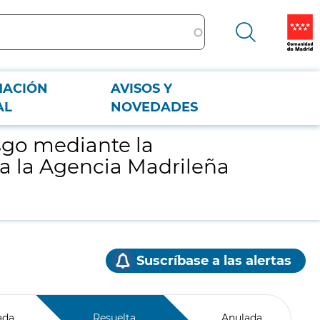
MACIÓN
AVISOS Y
 Agencia Madrileña de Atención Social
AL
NOVEDADES
sgo mediante la
s a la Agencia Madrileña
Suscríbase a las alertas
ada
Resuelta
Anulada