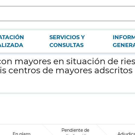
ATACIÓN
SERVICIOS Y
INFOR
ediante la realización de talleres en seis centros de mayores adscritos a la
ALIZADA
CONSULTAS
GENER
on mayores en situación de rie
seis centros de mayores adscrito
Pendiente de
En plazo
Adjudic