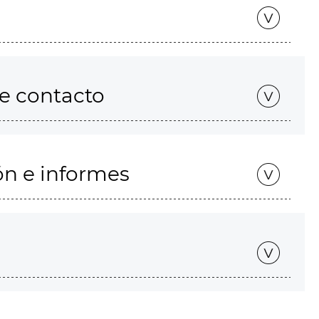
de contacto
ón e informes