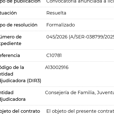
ipo de publicación
Convocatoria anunciada a lic
ituación
Resuelta
ipo de resolución
Formalizado
úmero de
045/2026 (A/SER-038799/202
xpediente
eferencia
C10781
ódigo de la
A13002916
ntidad
djudicadora (DIR3)
ntidad
Consejería de Familia, Juvent
djudicadora
bjeto del contrato
El objeto del presente contra