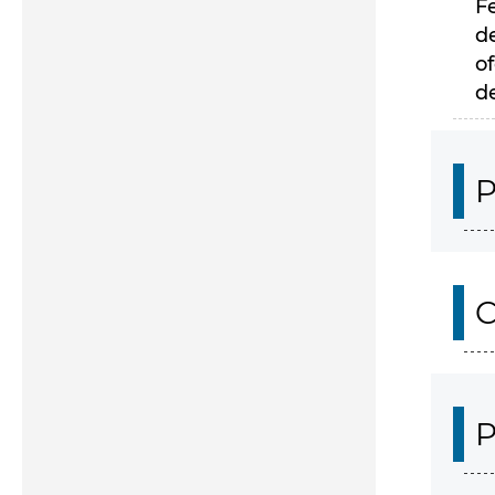
F
d
of
d
P
C
P