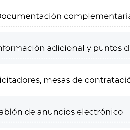
ocumentación complementari
nformación adicional y puntos 
icitadores, mesas de contrataci
ablón de anuncios electrónico