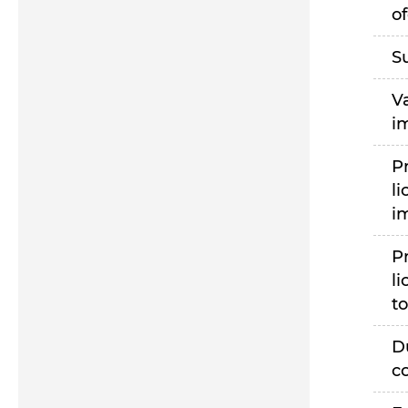
of
S
V
i
P
li
i
P
li
to
D
c