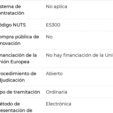
istema de
No aplica
ontratación
ódigo NUTS
ES300
ompra pública de
No
nnovación
inanciación de la
No hay financiación de la Un
nión Europea
rocedimiento de
Abierto
djudicación
ipo de tramitación
Ordinaria
étodo de
Electrónica
resentación de