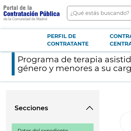
contenido
Buscar
principal
PERFIL DE
CONTR
Menú PCON
2026-3-12
Programa de terapia asistida con perros para mujeres víctim
CONTRATANTE
CENTR
Programa de terapia asistid
género y menores a su car
Secciones
Datos del expediente