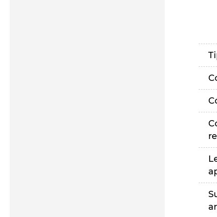
T
C
C
C
r
L
a
S
a