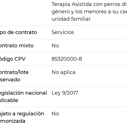
Terapia Asistida con perros d
género y los menores a su c
unidad familiar
ipo de contrato
Servicios
ontrato mixto
No
ódigo CPV
85320000-8
ontrato/lote
No aplica
eservado
egislación nacional
Ley 9/2017
plicable
ujeto a regulación
No
rmonizada