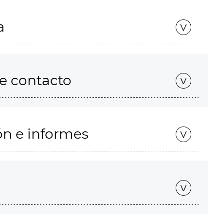
a
de contacto
ón e informes