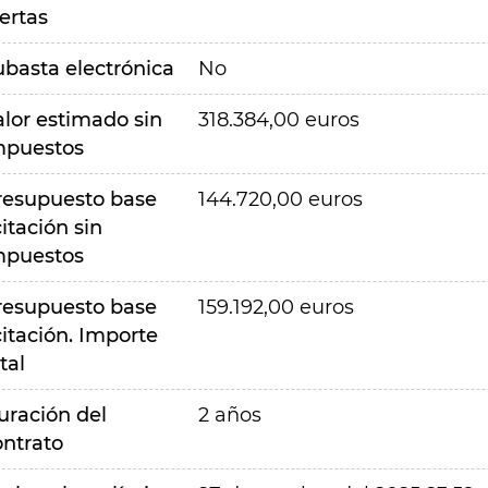
ertas
ubasta electrónica
No
alor estimado sin
318.384,00 euros
mpuestos
resupuesto base
144.720,00 euros
citación sin
mpuestos
resupuesto base
159.192,00 euros
citación. Importe
tal
uración del
2 años
ontrato