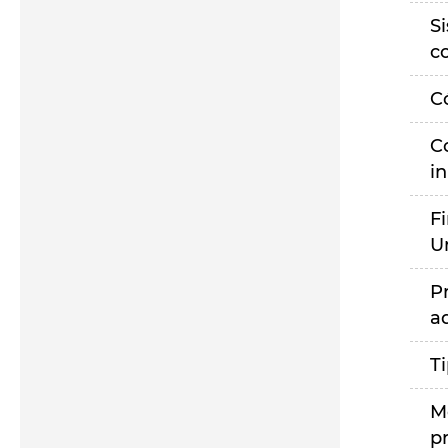
S
c
C
C
i
F
U
P
a
T
M
p