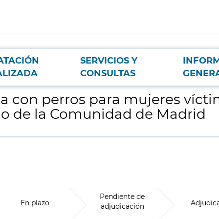
ATACIÓN
SERVICIOS Y
INFOR
as de violencia de género y menores a su cargo de la Comunidad de Madrid
ALIZADA
CONSULTAS
GENER
a con perros para mujeres vícti
go de la Comunidad de Madrid
Pendiente de
En plazo
Adjudic
adjudicación