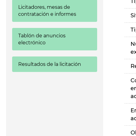
T
Licitadores, mesas de
contratación e informes
S
T
Tablón de anuncios
electrónico
N
e
Resultados de la licitación
R
C
e
a
E
a
O