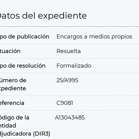
atos del expediente
ipo de publicación
Encargos a medios propios
ituación
Resuelta
ipo de resolución
Formalizado
úmero de
25/A995
xpediente
eferencia
C9081
ódigo de la
A13043485
ntidad
djudicadora (DIR3)