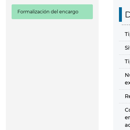
Formalización del encargo
D
T
S
T
N
e
R
C
e
a