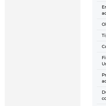
E
a
O
T
C
F
U
P
a
D
c