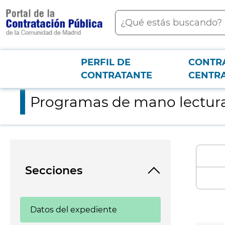
contenido
Buscar
principal
PERFIL DE
CONTR
Menú PCON
2026-3-12
Programas de mano lectura Albert Boadella. Teatros del Canal
CONTRATANTE
CENTR
Programas de mano lectura 
Secciones
Datos del expediente