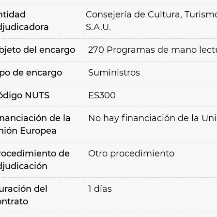
ntidad
Consejería de Cultura, Turism
djudicadora
S.A.U.
bjeto del encargo
270 Programas de mano lectur
ipo de encargo
Suministros
ódigo NUTS
ES300
inanciación de la
No hay financiación de la Un
nión Europea
rocedimiento de
Otro procedimiento
djudicación
uración del
1 días
ontrato