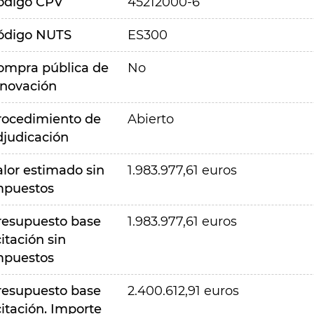
ódigo CPV
45212000-6
ódigo NUTS
ES300
ompra pública de
No
nnovación
rocedimiento de
Abierto
djudicación
alor estimado sin
1.983.977,61 euros
mpuestos
resupuesto base
1.983.977,61 euros
citación sin
mpuestos
resupuesto base
2.400.612,91 euros
citación. Importe