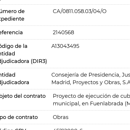
úmero de
CA/0811.058.03/04/O
xpediente
eferencia
2140568
ódigo de la
A13043495
ntidad
djudicadora (DIR3)
ntidad
Consejería de Presidencia, Jus
djudicadora
Madrid, Proyectos y Obras, S.A
bjeto del contrato
Proyecto de ejecución de cubie
municipal, en Fuenlabrada (M
ipo de contrato
Obras