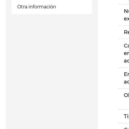
Otra información
N
e
R
C
e
a
E
a
O
T