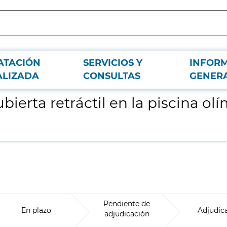
ATACIÓN
SERVICIOS Y
INFOR
pica municipal, en Fuenlabrada (Madrid)
ALIZADA
CONSULTAS
GENER
bierta retráctil en la piscina ol
Pendiente de
En plazo
Adjudic
adjudicación