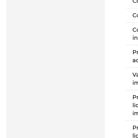
C
C
C
i
P
a
V
i
P
li
i
P
li