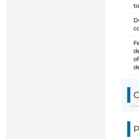
to
D
c
F
d
of
d
C
P