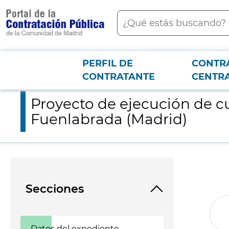
contenido
Buscar
principal
PERFIL DE
CONTR
Menú PCON
2026-3-12
Proyecto de ejecución de cubierta retráctil en la piscina olím
CONTRATANTE
CENTR
Proyecto de ejecución de cu
Fuenlabrada (Madrid)
Secciones
Datos del expediente