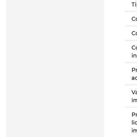
T
C
C
C
i
P
a
V
i
P
li
i