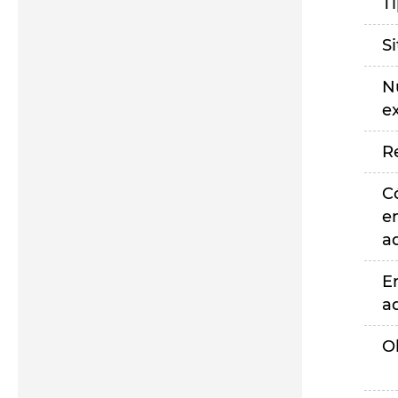
T
S
N
e
R
C
e
a
E
a
O