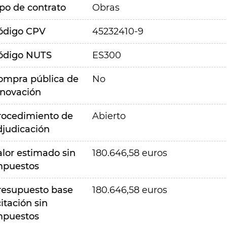
ipo de contrato
Obras
ódigo CPV
45232410-9
ódigo NUTS
ES300
ompra pública de
No
nnovación
rocedimiento de
Abierto
djudicación
alor estimado sin
180.646,58 euros
mpuestos
resupuesto base
180.646,58 euros
citación sin
mpuestos