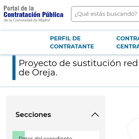
contenido
Buscar
principal
PERFIL DE
CONTR
Menú PCON
2026-3-12
Proyecto de sustitución red gral. de saneamiento en diferente
CONTRATANTE
CENTR
Proyecto de sustitución red
de Oreja.
Secciones
Datos del expediente