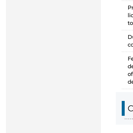
P
li
to
D
c
F
d
of
d
C