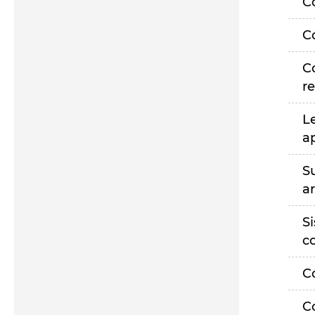
C
C
C
r
L
a
S
a
S
c
C
C