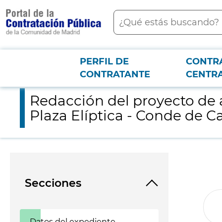
contenido
Buscar
principal
PERFIL DE
CONTR
Menú PCON
2026-3-12
Redacción del proyecto de ampliación de la línea 11 del Metro 
CONTRATANTE
CENTR
Redacción del proyecto de a
Plaza Elíptica - Conde de C
Secciones
Datos del expediente