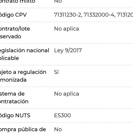
ontrato mixto
No
ódigo CPV
71311230-2, 71332000-4, 71312
ontrato/lote
No aplica
eservado
egislación nacional
Ley 9/2017
plicable
ujeto a regulación
Sí
rmonizada
istema de
No aplica
ontratación
ódigo NUTS
ES300
ompra pública de
No