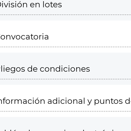
ivisión en lotes
onvocatoria
liegos de condiciones
nformación adicional y puntos 