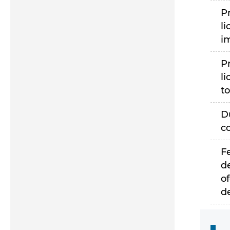
P
li
i
P
li
to
D
c
F
d
of
d