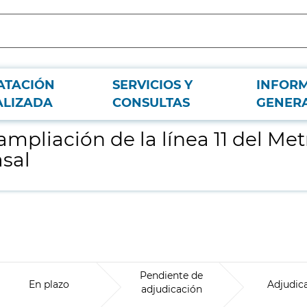
ATACIÓN
SERVICIOS Y
INFOR
de Madrid. Tramo: Plaza Elíptica - Conde de Casal
ALIZADA
CONSULTAS
GENER
mpliación de la línea 11 del Me
asal
Pendiente de
En plazo
Adjudic
adjudicación