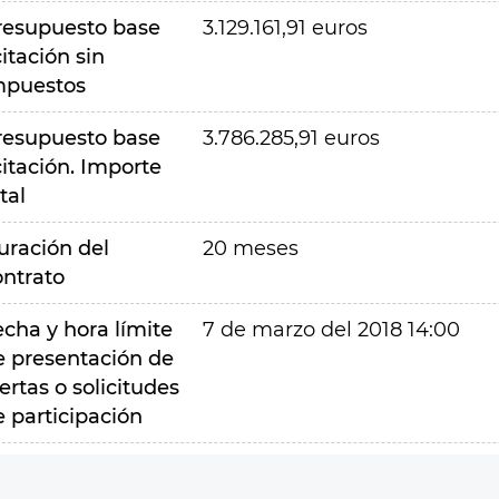
resupuesto base
3.129.161,91 euros
citación sin
mpuestos
resupuesto base
3.786.285,91 euros
citación. Importe
tal
uración del
20 meses
ontrato
echa y hora límite
7 de marzo del 2018 14:00
e presentación de
ertas o solicitudes
e participación