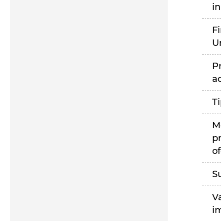
i
F
U
P
a
T
M
p
of
S
V
i