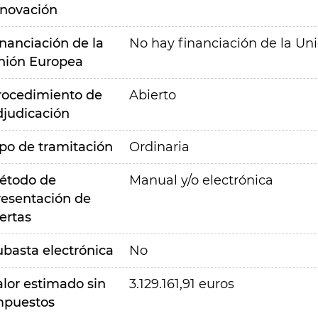
nnovación
inanciación de la
No hay financiación de la Un
nión Europea
rocedimiento de
Abierto
djudicación
ipo de tramitación
Ordinaria
étodo de
Manual y/o electrónica
resentación de
ertas
ubasta electrónica
No
alor estimado sin
3.129.161,91 euros
mpuestos