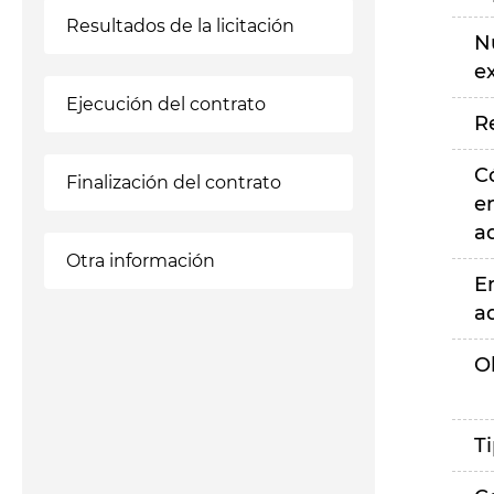
Resultados de la licitación
N
e
Ejecución del contrato
R
C
Finalización del contrato
e
a
Otra información
E
a
O
T