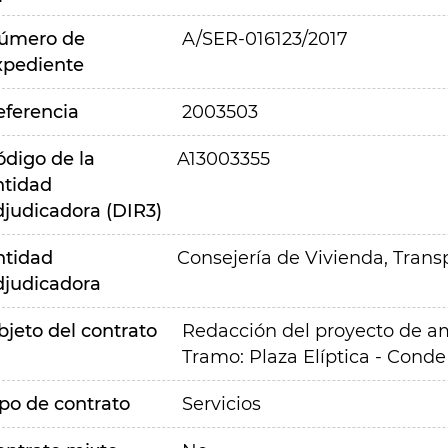
úmero de
A/SER-016123/2017
xpediente
eferencia
2003503
ódigo de la
A13003355
ntidad
djudicadora (DIR3)
ntidad
Consejería de Vivienda, Transp
djudicadora
bjeto del contrato
Redacción del proyecto de amp
Tramo: Plaza Elíptica - Conde
ipo de contrato
Servicios