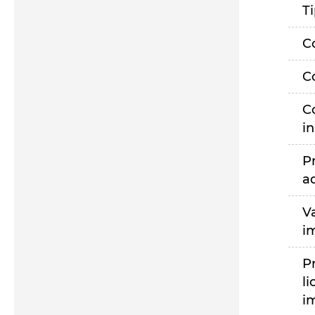
T
C
C
C
i
P
a
V
i
P
li
i