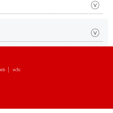
web
w3c