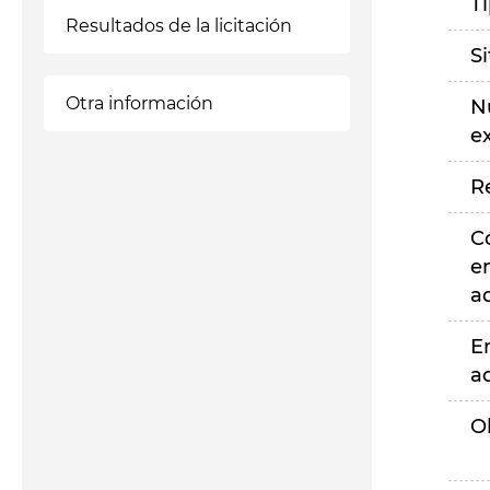
T
Resultados de la licitación
S
Otra información
N
e
R
C
e
a
E
a
O