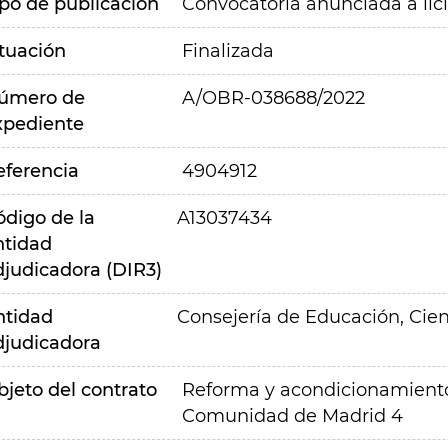
ipo de publicación
Convocatoria anunciada a lic
ituación
Finalizada
úmero de
A/OBR-038688/2022
xpediente
eferencia
4904912
ódigo de la
A13037434
ntidad
djudicadora (DIR3)
ntidad
Consejería de Educación, Cien
djudicadora
bjeto del contrato
Reforma y acondicionamiento 
Comunidad de Madrid 4