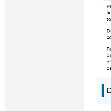
P
li
to
D
c
F
d
of
d
D