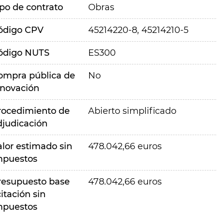
ipo de contrato
Obras
ódigo CPV
45214220-8, 45214210-5
ódigo NUTS
ES300
ompra pública de
No
nnovación
rocedimiento de
Abierto simplificado
djudicación
alor estimado sin
478.042,66 euros
mpuestos
resupuesto base
478.042,66 euros
citación sin
mpuestos