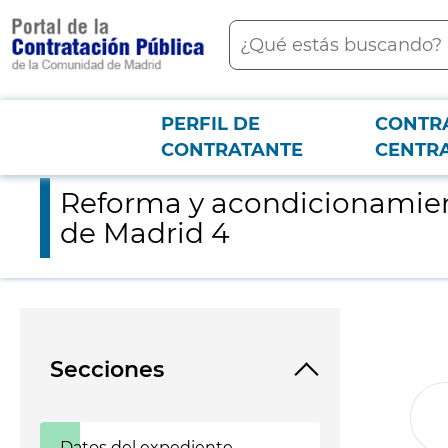
contenido
Buscar
principal
PERFIL DE
CONTR
Menú PCON
2026-3-12
Reforma y acondicionamiento de cubiertas en centros educat
CONTRATANTE
CENTR
Reforma y acondicionamien
de Madrid 4
Secciones
Datos del expediente