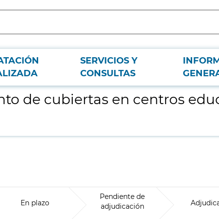
ATACIÓN
SERVICIOS Y
INFOR
ivos de la Comunidad de Madrid 4
ALIZADA
CONSULTAS
GENER
to de cubiertas en centros edu
Pendiente de
En plazo
Adjudic
adjudicación