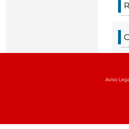
R
O
Aviso Lega
Menu
pie
PCON