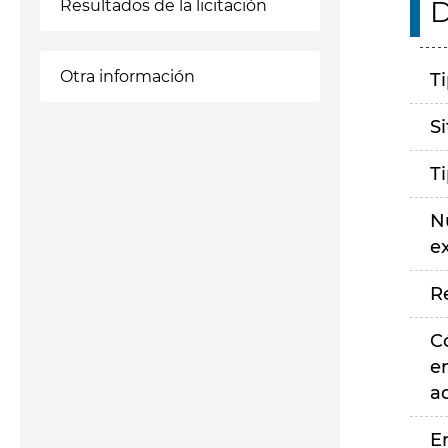
D
Resultados de la licitación
Otra información
T
S
T
N
e
R
C
e
a
E