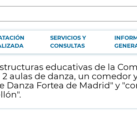
ATACIÓN
SERVICIOS Y
INFOR
nidad de Madrid mediante la "ampliación de 2 aulas de danza, un comedor y v
ALIZADA
CONSULTAS
GENER
aestructuras educativas de la C
 2 aulas de danza, un comedor y 
de Danza Fortea de Madrid" y "c
llón".