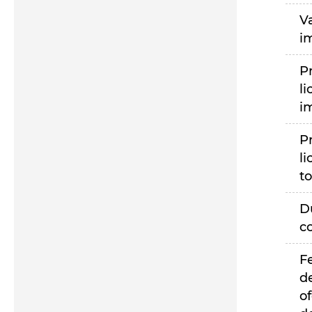
V
i
P
li
i
P
li
to
D
c
F
d
of