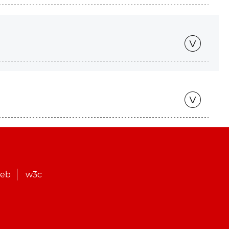
web
w3c