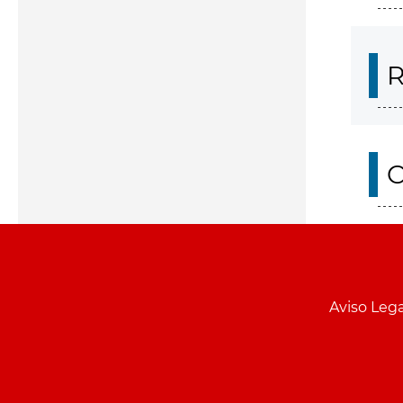
R
O
Aviso Lega
Menu
pie
PCON