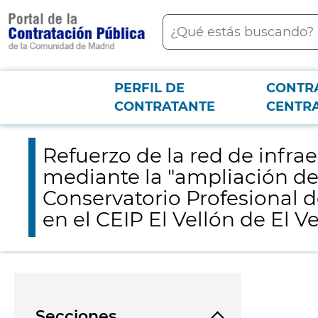
contenido
Buscar
principal
PERFIL DE
CONTR
Menú PCON
2026-3-12
Refuerzo de la red de infraestructuras educativas de la Comu
CONTRATANTE
CENTR
"construcción de gimnasio en el CEIP El Vellón de El Vellón".
Refuerzo de la red de infr
mediante la "ampliación de
Conservatorio Profesional 
en el CEIP El Vellón de El Ve
Secciones