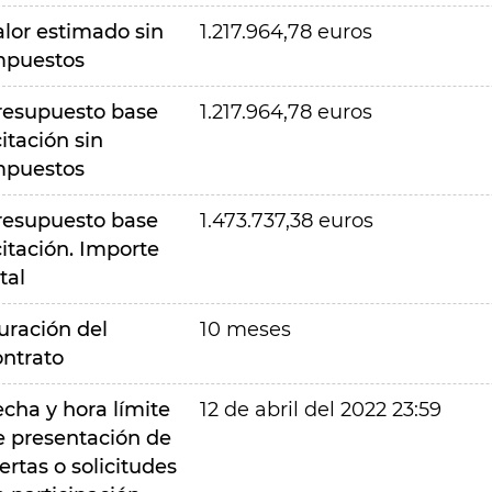
alor estimado sin
1.217.964,78 euros
mpuestos
resupuesto base
1.217.964,78 euros
citación sin
mpuestos
resupuesto base
1.473.737,38 euros
citación. Importe
tal
uración del
10 meses
ontrato
echa y hora límite
12 de abril del 2022 23:59
e presentación de
ertas o solicitudes