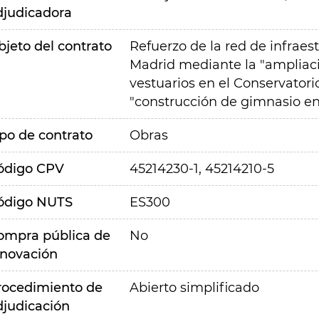
djudicadora
bjeto del contrato
Refuerzo de la red de infrae
Madrid mediante la "ampliaci
vestuarios en el Conservatori
"construcción de gimnasio en e
ipo de contrato
Obras
ódigo CPV
45214230-1, 45214210-5
ódigo NUTS
ES300
ompra pública de
No
nnovación
rocedimiento de
Abierto simplificado
djudicación