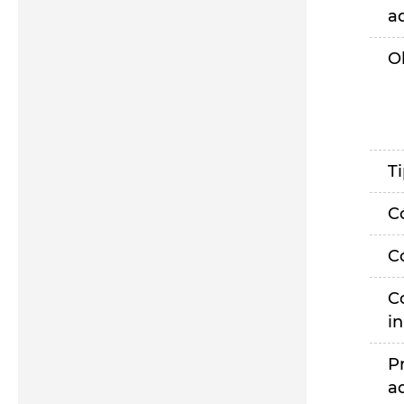
a
O
T
C
C
C
i
P
a