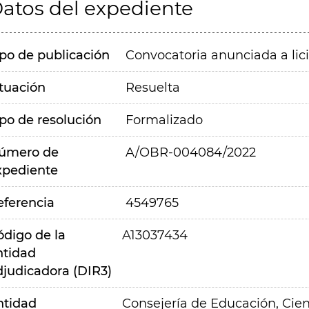
atos del expediente
ipo de publicación
Convocatoria anunciada a lic
ituación
Resuelta
ipo de resolución
Formalizado
úmero de
A/OBR-004084/2022
xpediente
eferencia
4549765
ódigo de la
A13037434
ntidad
djudicadora (DIR3)
ntidad
Consejería de Educación, Cien