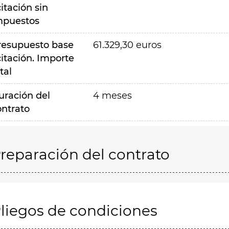
citación sin
mpuestos
resupuesto base
61.329,30 euros
citación. Importe
tal
uración del
4 meses
ontrato
reparación del contrato
liegos de condiciones