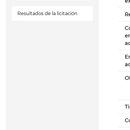
e
Resultados de la licitación
R
C
e
a
E
a
O
T
C