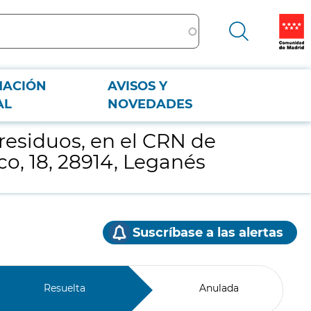
MACIÓN
AVISOS Y
co, 18, 28914, Leganés
AL
NOVEDADES
residuos, en el CRN de
, 18, 28914, Leganés
Suscríbase a las alertas
Resuelta
Anulada