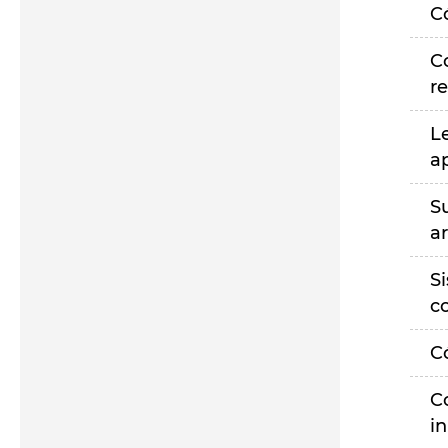
C
C
r
L
a
S
a
S
c
C
C
i