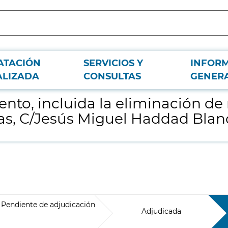
ATACIÓN
SERVICIOS Y
INFOR
siduos, en el CRN de máquinas electro-mecánicas, C/Jesús Miguel Haddad Blan
ALIZADA
CONSULTAS
GENER
nto, incluida la eliminación de 
, C/Jesús Miguel Haddad Blanco
Pendiente de adjudicación
Adjudicada