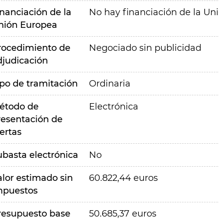
inanciación de la
No hay financiación de la Un
nión Europea
rocedimiento de
Negociado sin publicidad
djudicación
ipo de tramitación
Ordinaria
étodo de
Electrónica
resentación de
ertas
ubasta electrónica
No
alor estimado sin
60.822,44 euros
mpuestos
resupuesto base
50.685,37 euros