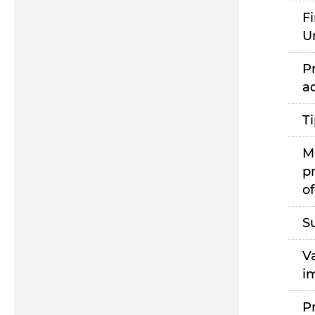
F
U
P
a
T
M
p
of
S
V
i
P