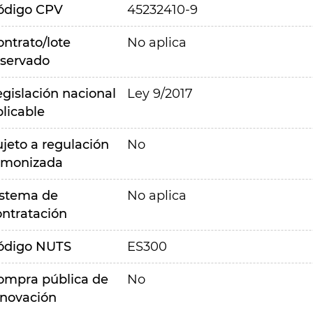
ódigo CPV
45232410-9
ontrato/lote
No aplica
eservado
egislación nacional
Ley 9/2017
plicable
ujeto a regulación
No
rmonizada
istema de
No aplica
ontratación
ódigo NUTS
ES300
ompra pública de
No
nnovación