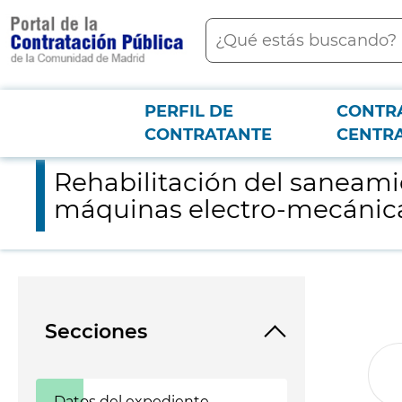
contenido
Buscar
principal
PERFIL DE
CONTR
Menú PCON
2026-3-12
Rehabilitación del saneamiento, incluida la eliminación de re
CONTRATANTE
CENTR
Rehabilitación del saneamie
máquinas electro-mecánicas
Secciones
Datos del expediente