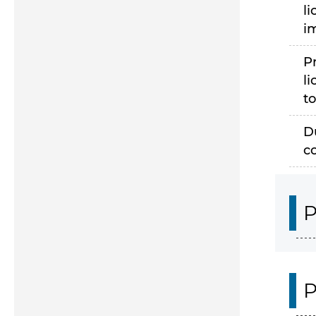
li
i
P
li
to
D
c
P
P