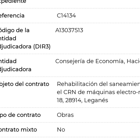
xpediente
eferencia
C14134
ódigo de la
A13037513
ntidad
djudicadora (DIR3)
ntidad
Consejería de Economía, Hac
djudicadora
bjeto del contrato
Rehabilitación del saneamient
el CRN de máquinas electro-
18, 28914, Leganés
ipo de contrato
Obras
ontrato mixto
No