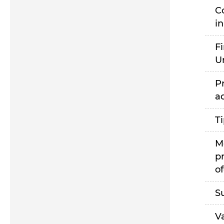
C
i
F
U
P
a
T
M
p
of
S
V