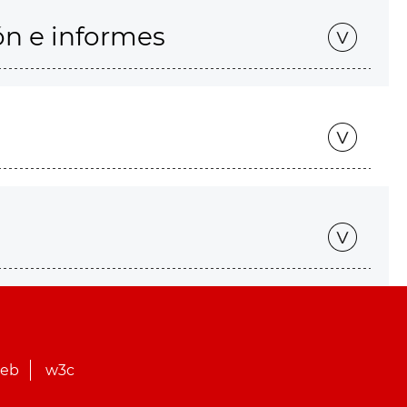
ón e informes
web
w3c