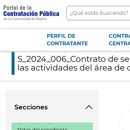
contenido
Buscar
principal
PERFIL DE
CONTR
Menú PCON
2026-3-12
S_2024_006_Contrato de servicios de apoyo para la organización
CONTRATANTE
CENTR
S_2024_006_Contrato de ser
las actividades del área de 
Secciones
Datos del expediente