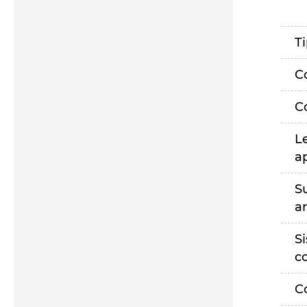
T
C
C
L
a
S
a
S
c
C