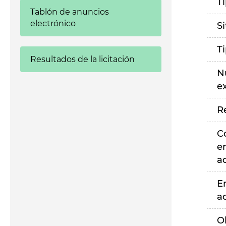
T
Tablón de anuncios
electrónico
S
T
Resultados de la licitación
N
e
R
C
e
a
E
a
O