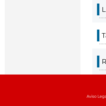
L
T
R
Aviso Lega
Menu