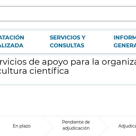
ATACIÓN
SERVICIOS Y
INFOR
 y coordinación de las actividades del área de cultura científica
ALIZADA
CONSULTAS
GENER
vicios de apoyo para la organiz
cultura científica
Pendiente de
En plazo
Adjudic
adjudicación