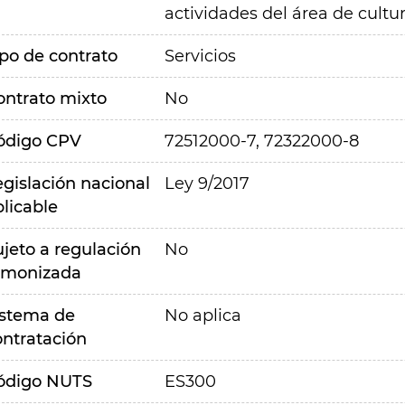
actividades del área de cultur
ipo de contrato
Servicios
ontrato mixto
No
ódigo CPV
72512000-7, 72322000-8
egislación nacional
Ley 9/2017
plicable
ujeto a regulación
No
rmonizada
istema de
No aplica
ontratación
ódigo NUTS
ES300