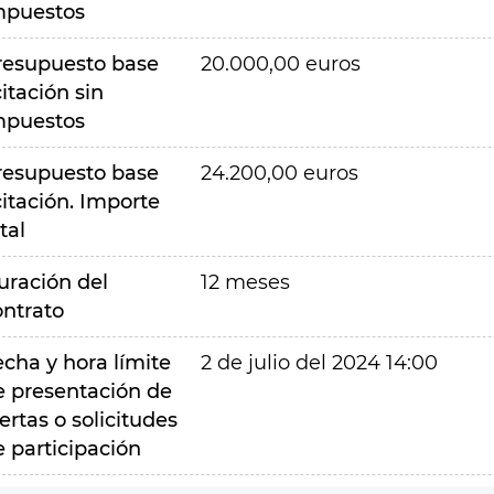
mpuestos
resupuesto base
20.000,00 euros
citación sin
mpuestos
resupuesto base
24.200,00 euros
citación. Importe
tal
uración del
12 meses
ontrato
echa y hora límite
2 de julio del 2024 14:00
e presentación de
ertas o solicitudes
e participación