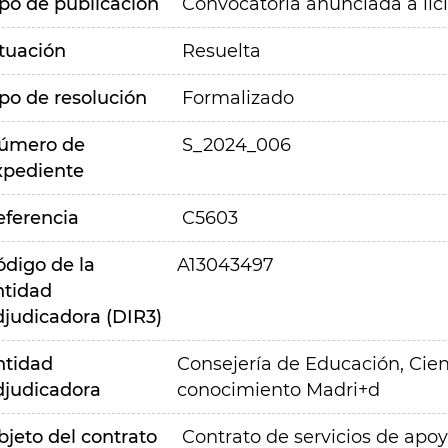
ipo de publicación
Convocatoria anunciada a lic
ituación
Resuelta
ipo de resolución
Formalizado
úmero de
S_2024_006
xpediente
eferencia
C5603
ódigo de la
A13043497
ntidad
djudicadora (DIR3)
ntidad
Consejería de Educación, Cien
djudicadora
conocimiento Madri+d
bjeto del contrato
Contrato de servicios de apoy