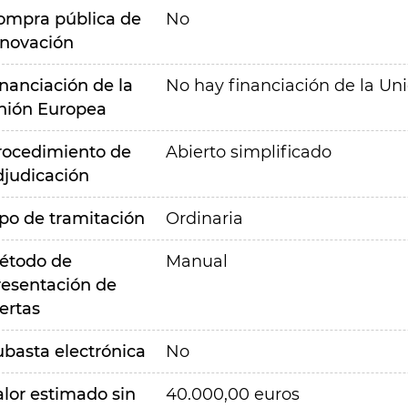
ompra pública de
No
nnovación
inanciación de la
No hay financiación de la Un
nión Europea
rocedimiento de
Abierto simplificado
djudicación
ipo de tramitación
Ordinaria
étodo de
Manual
resentación de
ertas
ubasta electrónica
No
alor estimado sin
40.000,00 euros