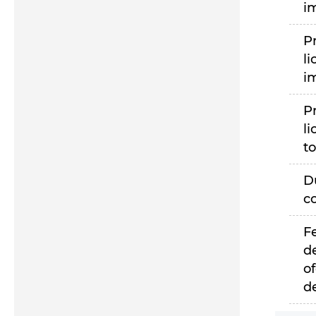
i
P
li
i
P
li
to
D
c
F
d
of
d