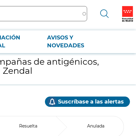
MACIÓN
AVISOS Y
bel Zendal
AL
NOVEDADES
ampañas de antigénicos,
l Zendal
Suscríbase a las alertas
Resuelta
Anulada