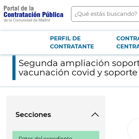
contenido
Buscar
principal
PERFIL DE
CONTR
Menú PCON
2026-3-12
Segunda ampliación soporte TIC a las aplicaciones para campa
CONTRATANTE
CENTR
Segunda ampliación soporte
vacunación covid y soporte 
Secciones
Datos del expediente