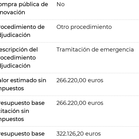
ompra pública de
No
nnovación
rocedimiento de
Otro procedimiento
djudicación
escripción del
Tramitación de emergencia
rocedimiento
djudicación
alor estimado sin
266.220,00 euros
mpuestos
resupuesto base
266.220,00 euros
citación sin
mpuestos
resupuesto base
322.126,20 euros