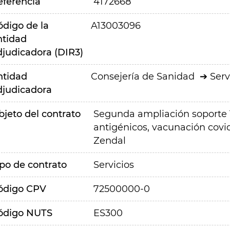
eferencia
4172668
ódigo de la
A13003096
ntidad
djudicadora (DIR3)
ntidad
Consejería de Sanidad
Serv
djudicadora
bjeto del contrato
Segunda ampliación soporte 
antigénicos, vacunación covid
Zendal
ipo de contrato
Servicios
ódigo CPV
72500000-0
ódigo NUTS
ES300