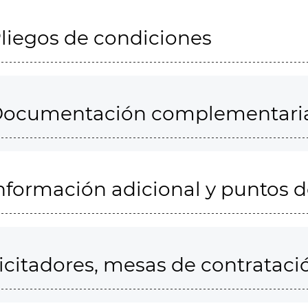
liegos de condiciones
ocumentación complementari
nformación adicional y puntos 
icitadores, mesas de contrataci