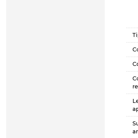
T
C
C
C
r
L
a
S
a