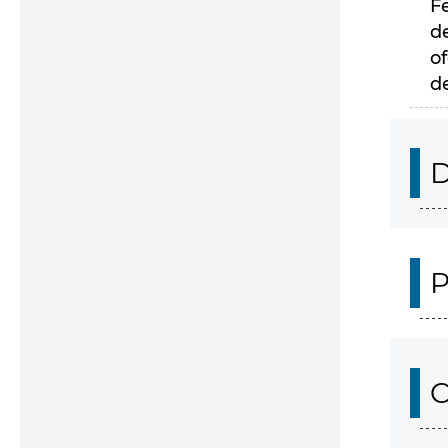
F
d
of
d
D
P
C