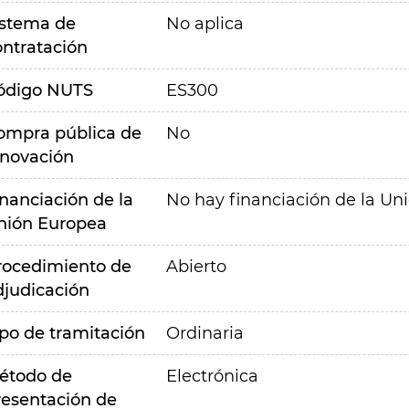
istema de
No aplica
ontratación
ódigo NUTS
ES300
ompra pública de
No
nnovación
inanciación de la
No hay financiación de la Un
nión Europea
rocedimiento de
Abierto
djudicación
ipo de tramitación
Ordinaria
étodo de
Electrónica
resentación de