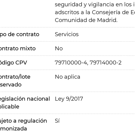
seguridad y vigilancia en los
adscritos a la Consejería de 
Comunidad de Madrid.
ipo de contrato
Servicios
ontrato mixto
No
ódigo CPV
79710000-4, 79714000-2
ontrato/lote
No aplica
eservado
egislación nacional
Ley 9/2017
plicable
ujeto a regulación
Sí
rmonizada