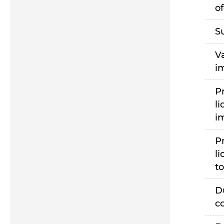
of
S
V
i
P
li
i
P
li
to
D
c