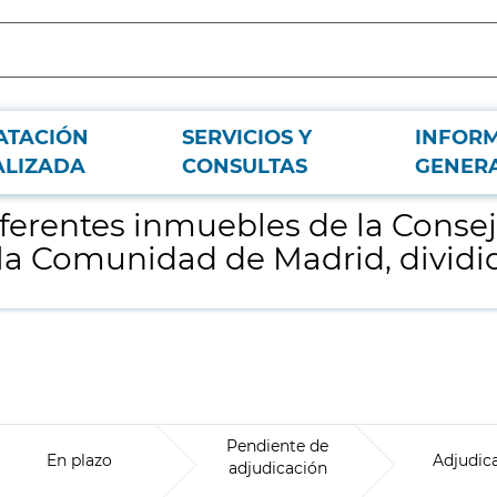
ATACIÓN
SERVICIOS Y
INFOR
ía de Educación, Ciencia y Universidades de la Comunidad de Madrid, dividid
ALIZADA
CONSULTAS
GENER
iferentes inmuebles de la Conse
 la Comunidad de Madrid, dividi
Pendiente de
En plazo
Adjudic
adjudicación