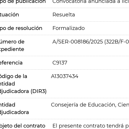
ipo de publicación
Convocatoria anunciada a lic
ituación
Resuelta
ipo de resolución
Formalizado
úmero de
A/SER-008186/2025 (322B/F-0
xpediente
eferencia
C9137
ódigo de la
A13037434
ntidad
djudicadora (DIR3)
ntidad
Consejería de Educación, Cien
djudicadora
bjeto del contrato
El presente contrato tendrá po