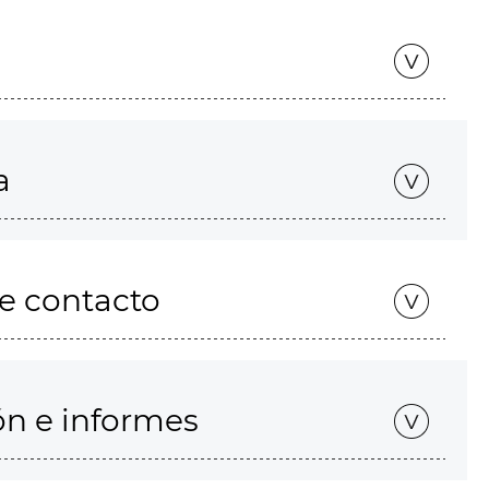
a
de contacto
ón e informes