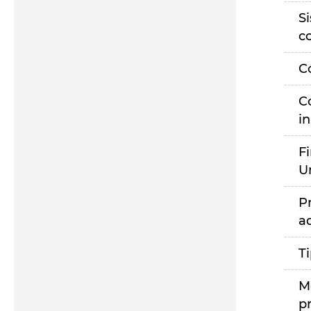
S
c
C
C
i
F
U
P
a
T
M
p