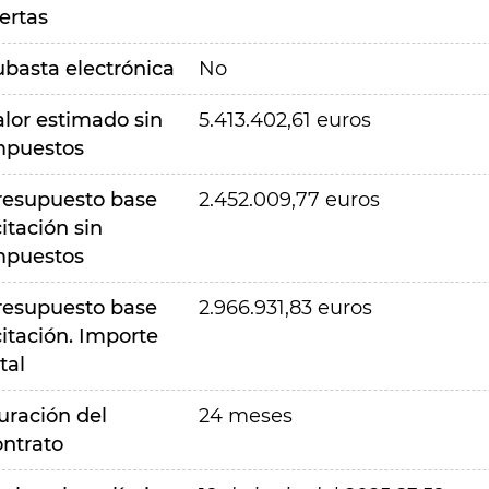
ertas
ubasta electrónica
No
alor estimado sin
5.413.402,61 euros
mpuestos
resupuesto base
2.452.009,77 euros
citación sin
mpuestos
resupuesto base
2.966.931,83 euros
citación. Importe
tal
uración del
24 meses
ontrato