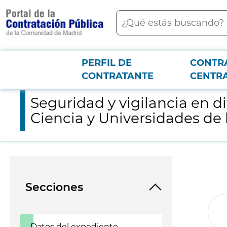
contenido
Buscar
principal
PERFIL DE
CONTR
Menú PCON
2026-3-12
Seguridad y vigilancia en diferentes inmuebles de la Consejer
CONTRATANTE
CENTR
Seguridad y vigilancia en d
Ciencia y Universidades de
Secciones
Datos del expediente