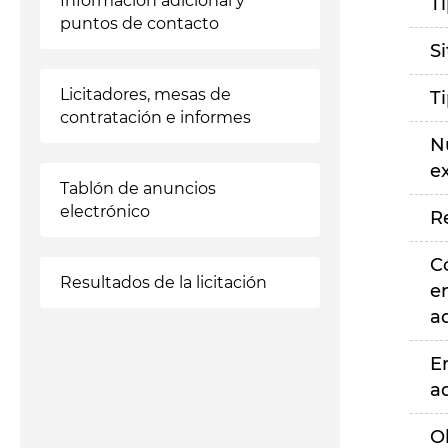
Información adicional y
T
puntos de contacto
S
Licitadores, mesas de
T
contratación e informes
N
e
Tablón de anuncios
electrónico
R
C
Resultados de la licitación
e
a
E
a
O