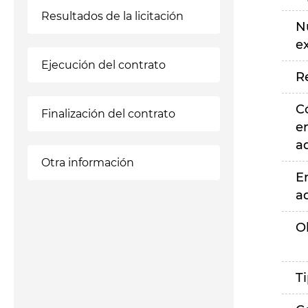
Resultados de la licitación
N
e
Ejecución del contrato
R
C
Finalización del contrato
e
a
Otra información
E
a
O
T