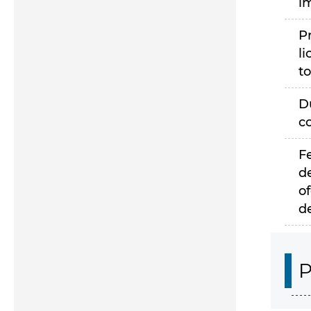
i
P
li
to
D
c
F
d
of
d
P