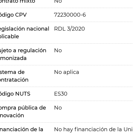
ontrato mixto
No
ódigo CPV
72230000-6
egislación nacional
RDL 3/2020
plicable
ujeto a regulación
No
rmonizada
istema de
No aplica
ontratación
ódigo NUTS
ES30
ompra pública de
No
nnovación
inanciación de la
No hay financiación de la Un