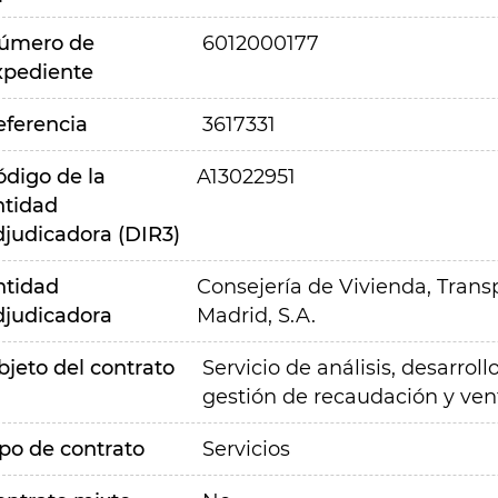
úmero de
6012000177
xpediente
eferencia
3617331
ódigo de la
A13022951
ntidad
djudicadora (DIR3)
ntidad
Consejería de Vivienda, Transp
djudicadora
Madrid, S.A.
bjeto del contrato
Servicio de análisis, desarrol
gestión de recaudación y ven
ipo de contrato
Servicios