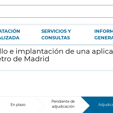
ATACIÓN
SERVICIOS Y
INFOR
ción de gestión de recaudación y ventas de Metro de Madrid
ALIZADA
CONSULTAS
GENER
rollo e implantación de una aplic
etro de Madrid
Pendiente de
En plazo
Adjudic
adjudicación