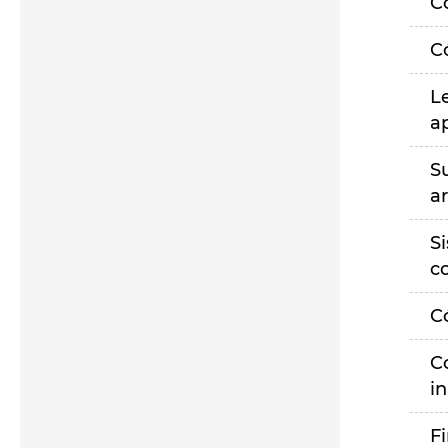
C
C
L
a
S
a
S
c
C
C
i
F