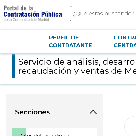
contenido
Buscar
principal
PERFIL DE
CONTR
Menú PCON
2026-3-12
Servicio de análisis, desarrollo e implantación de una aplica
CONTRATANTE
CENTR
Servicio de análisis, desar
recaudación y ventas de M
Secciones
Datos del expediente