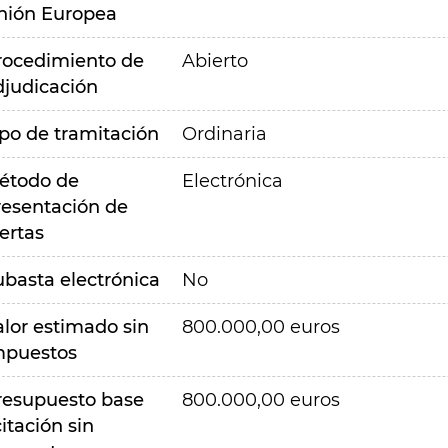
nión Europea
rocedimiento de
Abierto
djudicación
ipo de tramitación
Ordinaria
étodo de
Electrónica
resentación de
ertas
ubasta electrónica
No
alor estimado sin
800.000,00 euros
mpuestos
resupuesto base
800.000,00 euros
citación sin