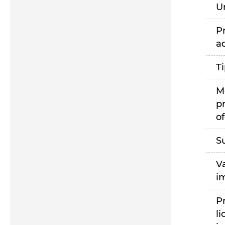
U
P
a
T
M
p
of
S
V
i
P
li