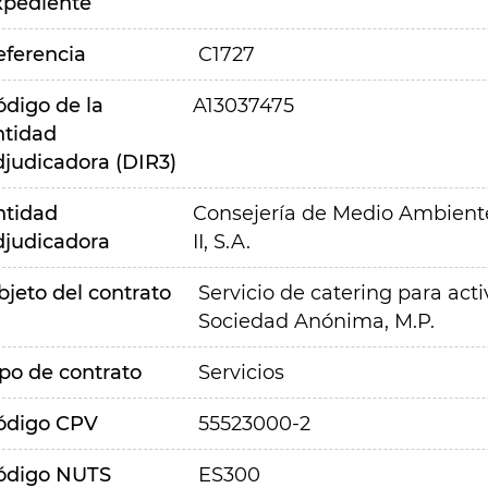
xpediente
eferencia
C1727
ódigo de la
A13037475
ntidad
djudicadora (DIR3)
ntidad
Consejería de Medio Ambiente,
djudicadora
II, S.A.
bjeto del contrato
Servicio de catering para acti
Sociedad Anónima, M.P.
ipo de contrato
Servicios
ódigo CPV
55523000-2
ódigo NUTS
ES300