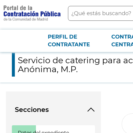
contenido
Buscar
principal
PERFIL DE
CONTR
Menú PCON
2026-3-12
Servicio de catering para actividades institucionales de Canal 
CONTRATANTE
CENTR
Servicio de catering para ac
Anónima, M.P.
Secciones
Datos del expediente