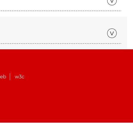
web
w3c