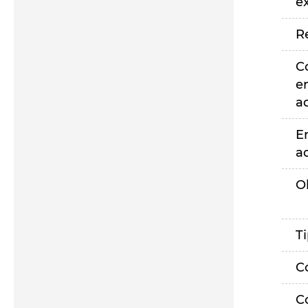
e
R
C
e
a
E
a
O
T
C
C