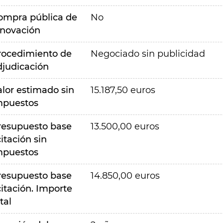
ompra pública de
No
nnovación
rocedimiento de
Negociado sin publicidad
djudicación
alor estimado sin
15.187,50 euros
mpuestos
resupuesto base
13.500,00 euros
citación sin
mpuestos
resupuesto base
14.850,00 euros
citación. Importe
tal