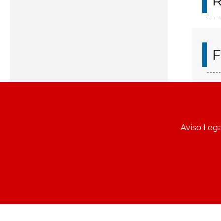
R
F
Aviso Lega
Menu
pie
PCON