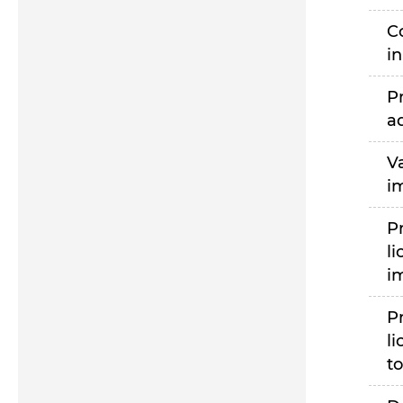
C
i
P
a
V
i
P
li
i
P
li
to