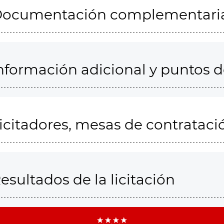
ocumentación complementari
nformación adicional y puntos 
icitadores, mesas de contrataci
esultados de la licitación