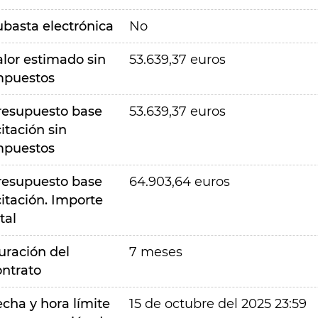
ubasta electrónica
No
alor estimado sin
53.639,37 euros
mpuestos
resupuesto base
53.639,37 euros
citación sin
mpuestos
resupuesto base
64.903,64 euros
citación. Importe
tal
uración del
7 meses
ontrato
echa y hora límite
15 de octubre del 2025 23:59