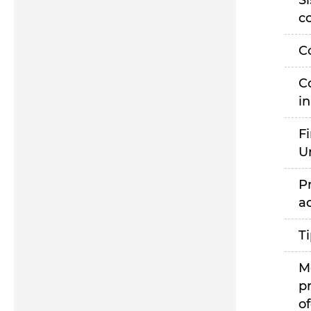
S
c
C
C
i
F
U
P
a
T
M
p
of