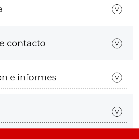
a
de contacto
ón e informes