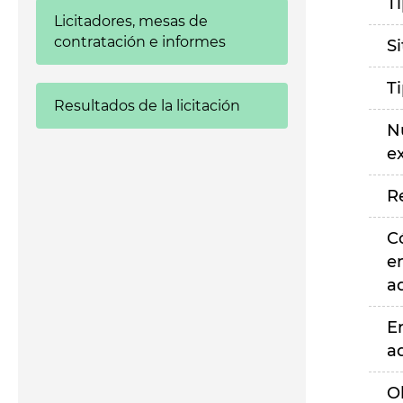
T
Licitadores, mesas de
contratación e informes
S
T
Resultados de la licitación
N
e
R
C
e
a
E
a
O