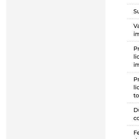
S
V
i
P
li
i
P
li
to
D
c
F