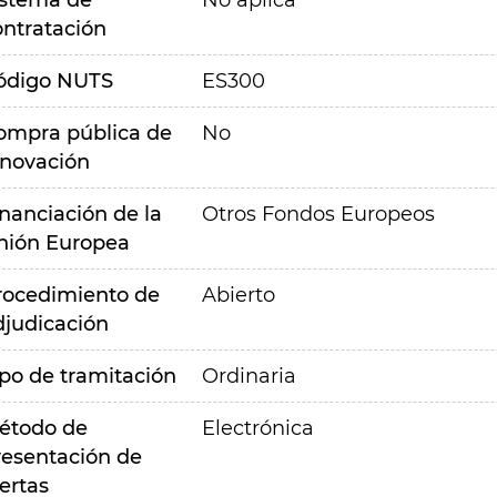
istema de
No aplica
ontratación
ódigo NUTS
ES300
ompra pública de
No
nnovación
inanciación de la
Otros Fondos Europeos
nión Europea
rocedimiento de
Abierto
djudicación
ipo de tramitación
Ordinaria
étodo de
Electrónica
resentación de
ertas