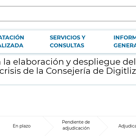
ATACIÓN
SERVICIOS Y
INFOR
nual operativo de gestión de contingencias y crisis de la Consejería de Digitl
ALIZADA
CONSULTAS
GENER
a la elaboración y despliegue d
risis de la Consejería de Digitli
Pendiente de
En plazo
Adjudic
adjudicación