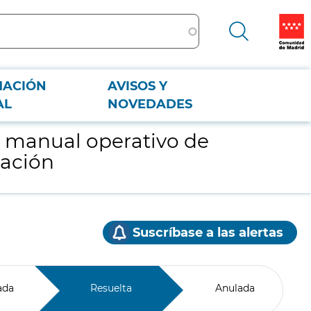
MACIÓN
AVISOS Y
ización
AL
NOVEDADES
el manual operativo de
zación
Suscríbase a las alertas
ada
Resuelta
Anulada