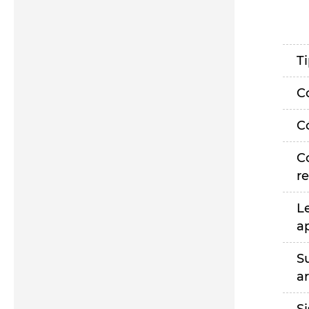
T
C
C
C
r
L
a
S
a