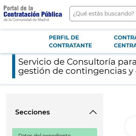
contenido
Buscar
principal
PERFIL DE
CONTR
Menú PCON
2026-3-12
Servicio de Consultoría para la elaboración y despliegue del ma
CONTRATANTE
CENTR
Servicio de Consultoría par
gestión de contingencias y c
Secciones
Datos del expediente