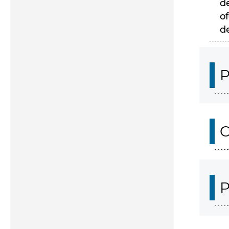
d
of
d
P
C
P