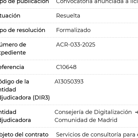
ipo de publicación
Convocatoria anunciada a lic
ituación
Resuelta
ipo de resolución
Formalizado
úmero de
ACR-033-2025
xpediente
eferencia
C10648
ódigo de la
A13050393
ntidad
djudicadora (DIR3)
ntidad
Consejería de Digitalización
djudicadora
Comunidad de Madrid
bjeto del contrato
Servicios de consultoría para