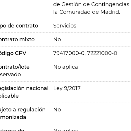
de Gestión de Contingencias y
la Comunidad de Madrid.
ipo de contrato
Servicios
ontrato mixto
No
ódigo CPV
79417000-0, 72221000-0
ontrato/lote
No aplica
eservado
egislación nacional
Ley 9/2017
plicable
ujeto a regulación
No
rmonizada