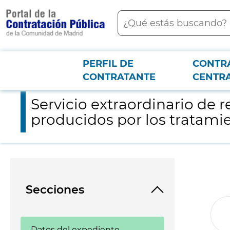
contenido
Buscar
principal
PERFIL DE
CONTR
Menú PCON
2026-3-12
Servicio extraordinario de recogida y gestión de los residuos 
CONTRATANTE
CENTR
Servicio extraordinario de r
producidos por los tratami
Secciones
Datos del expediente