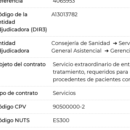
eferencia
4065953
ódigo de la
A13013782
ntidad
djudicadora (DIR3)
ntidad
Consejería de Sanidad
Serv
djudicadora
General Asistencial
Gerenci
bjeto del contrato
Servicio extraordinario de en
tratamiento, requeridos para g
procedentes de pacientes co
ipo de contrato
Servicios
ódigo CPV
90500000-2
ódigo NUTS
ES300