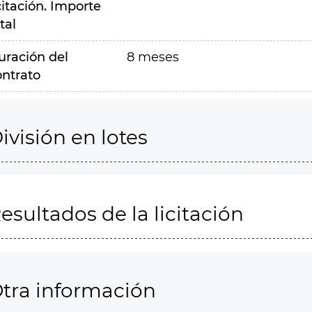
citación. Importe
tal
uración del
8 meses
ontrato
ivisión en lotes
esultados de la licitación
tra información