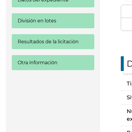
División en lotes
Resultados de la licitación
D
Otra información
T
S
N
e