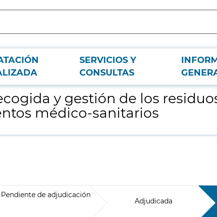
ATACIÓN
SERVICIOS Y
INFOR
biosanitarios, producidos por los tratamientos médico-sanitarios
ALIZADA
CONSULTAS
GENER
ecogida y gestión de los residuos
entos médico-sanitarios
Pendiente de adjudicación
Adjudicada