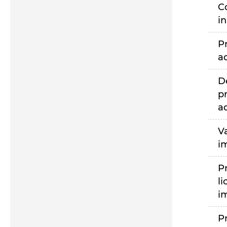
C
i
P
a
D
p
a
V
i
P
li
i
P