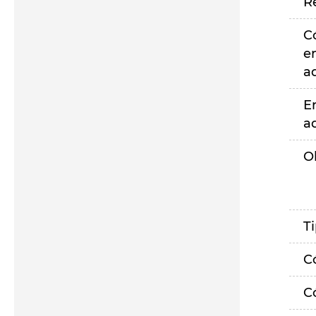
R
C
e
a
E
a
O
T
C
C