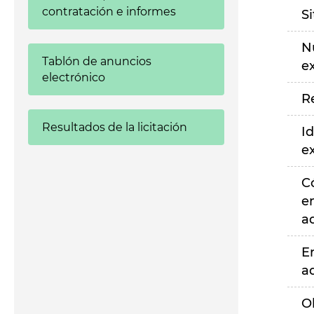
contratación e informes
S
N
Tablón de anuncios
e
electrónico
R
Resultados de la licitación
Id
e
C
e
a
E
a
O