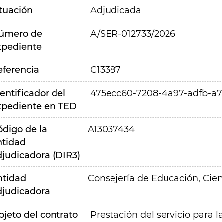
ituación
Adjudicada
úmero de
A/SER-012733/2026
xpediente
eferencia
C13387
entificador del
475ecc60-7208-4a97-adfb-a7
xpediente en TED
ódigo de la
A13037434
ntidad
djudicadora (DIR3)
ntidad
Consejería de Educación, Cien
djudicadora
bjeto del contrato
Prestación del servicio para l