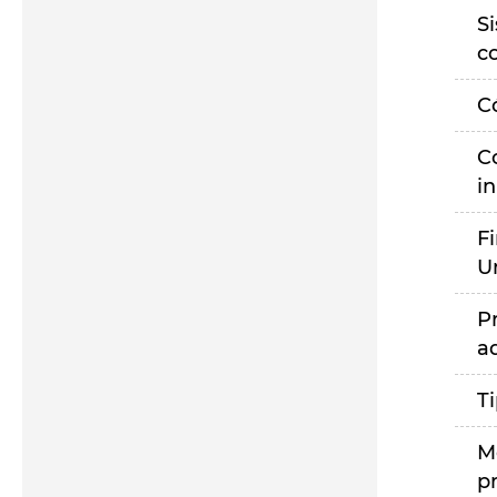
S
c
C
C
i
F
U
P
a
T
M
p