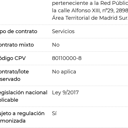
perteneciente a la Red Públi
la calle Alfonso XIII, nº29, 28
Área Territorial de Madrid Sur
ipo de contrato
Servicios
ontrato mixto
No
ódigo CPV
80110000-8
ontrato/lote
No aplica
eservado
egislación nacional
Ley 9/2017
plicable
ujeto a regulación
Sí
rmonizada