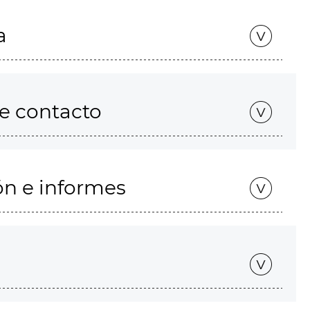
a
de contacto
ón e informes