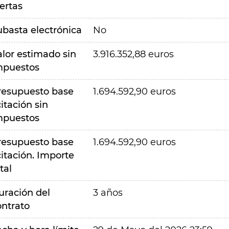
ertas
ubasta electrónica
No
alor estimado sin
3.916.352,88 euros
mpuestos
resupuesto base
1.694.592,90 euros
citación sin
mpuestos
resupuesto base
1.694.592,90 euros
citación. Importe
tal
uración del
3 años
ontrato