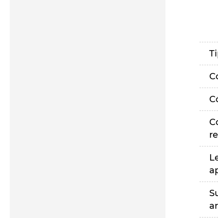
T
C
C
C
r
L
a
S
a