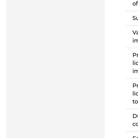
of
S
V
i
P
li
i
P
li
to
D
c