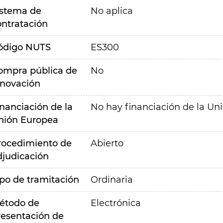
istema de
No aplica
ontratación
ódigo NUTS
ES300
ompra pública de
No
nnovación
inanciación de la
No hay financiación de la Un
nión Europea
rocedimiento de
Abierto
djudicación
ipo de tramitación
Ordinaria
étodo de
Electrónica
resentación de