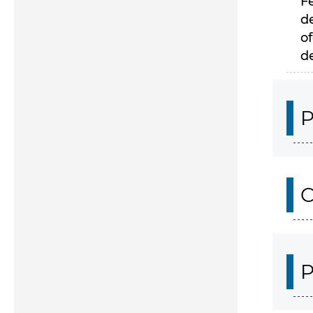
F
d
of
d
P
C
P