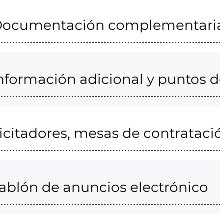
ocumentación complementari
nformación adicional y puntos 
icitadores, mesas de contrataci
ablón de anuncios electrónico