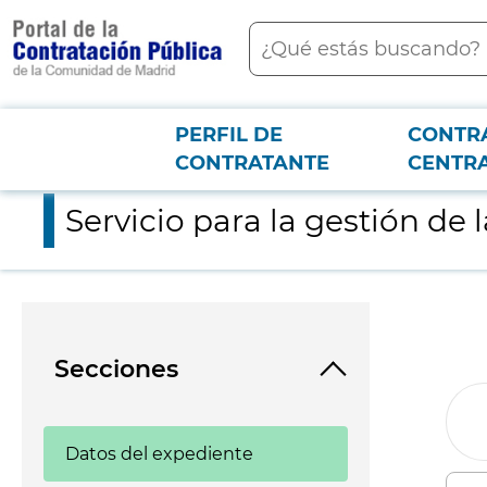
contenido
Buscar
principal
PERFIL DE
CONTR
Menú PCON
2026-3-12
Servicio para la gestión de la Escuela Infantil Los Abetos de Pa
CONTRATANTE
CENTR
Servicio para la gestión de 
Secciones
Datos del expediente