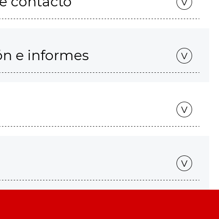
de contacto
ón e informes