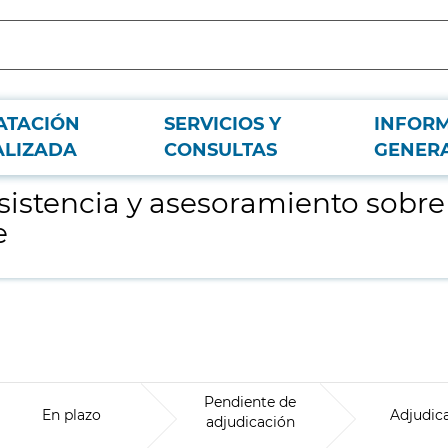
ATACIÓN
SERVICIOS Y
INFOR
requisitos legales en materia de medio ambiente
ALIZADA
CONSULTAS
GENER
asistencia y asesoramiento sobre
e
Pendiente de
En plazo
Adjudic
adjudicación