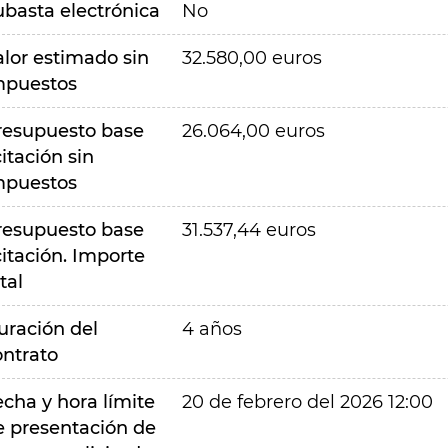
ubasta electrónica
No
alor estimado sin
32.580,00 euros
mpuestos
resupuesto base
26.064,00 euros
citación sin
mpuestos
resupuesto base
31.537,44 euros
citación. Importe
tal
uración del
4 años
ontrato
echa y hora límite
20 de febrero del 2026 12:00
e presentación de