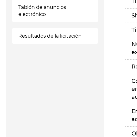
T
Tablón de anuncios
electrónico
S
T
Resultados de la licitación
N
e
R
C
e
a
E
a
O