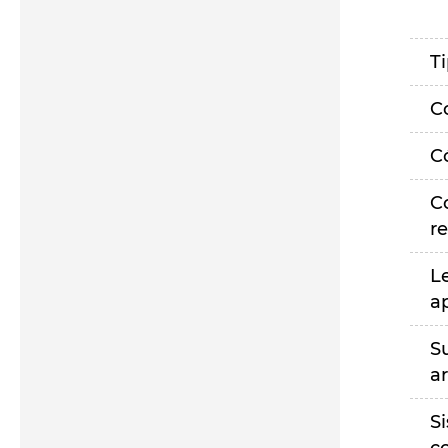
T
C
C
C
r
L
a
S
a
S