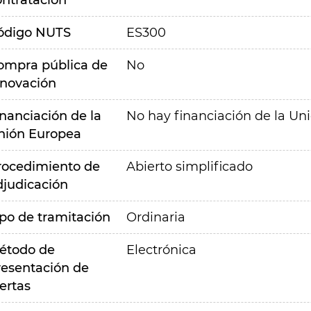
ontratación
ódigo NUTS
ES300
ompra pública de
No
nnovación
inanciación de la
No hay financiación de la Un
nión Europea
rocedimiento de
Abierto simplificado
djudicación
ipo de tramitación
Ordinaria
étodo de
Electrónica
resentación de
ertas