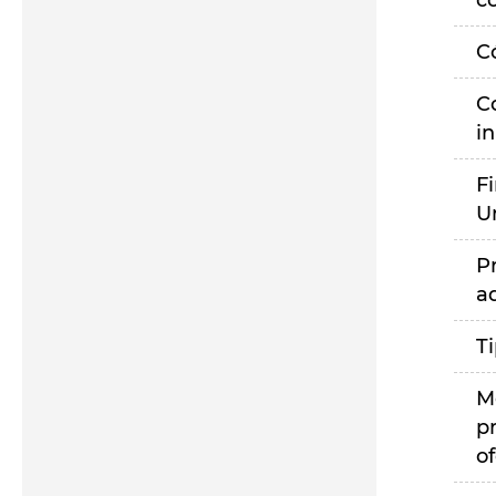
c
C
C
i
F
U
P
a
T
M
p
of