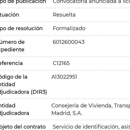
ipo de publicación
Convocatoria anunciada a lic
ituación
Resuelta
ipo de resolución
Formalizado
úmero de
6012600043
xpediente
eferencia
C12165
ódigo de la
A13022951
ntidad
djudicadora (DIR3)
ntidad
Consejería de Vivienda, Transp
djudicadora
Madrid, S.A.
bjeto del contrato
Servicio de identificación, as