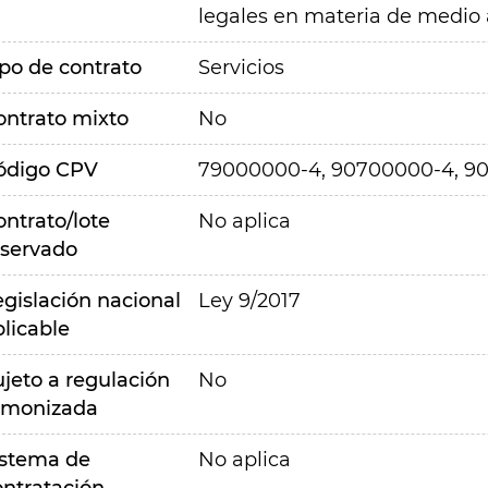
legales en materia de medio
ipo de contrato
Servicios
ontrato mixto
No
ódigo CPV
79000000-4, 90700000-4, 9
ontrato/lote
No aplica
eservado
egislación nacional
Ley 9/2017
plicable
ujeto a regulación
No
rmonizada
istema de
No aplica