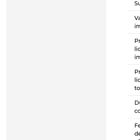
S
V
i
P
li
i
P
li
to
D
c
F
d