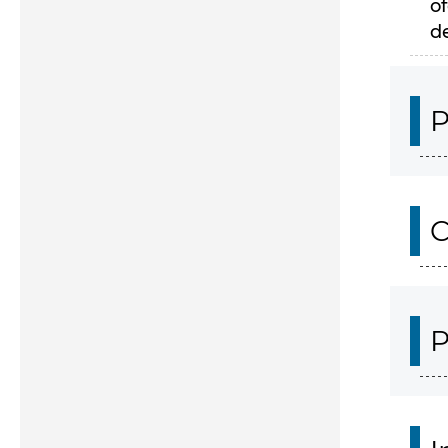
of
d
P
C
P