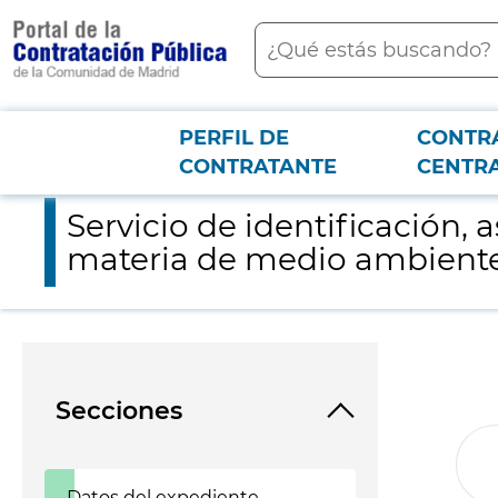
contenido
Buscar
principal
PERFIL DE
CONTR
Menú PCON
2026-3-12
Servicio de identificación, asistencia y asesoramiento sobre 
CONTRATANTE
CENTR
Servicio de identificación, 
materia de medio ambient
Secciones
Datos del expediente