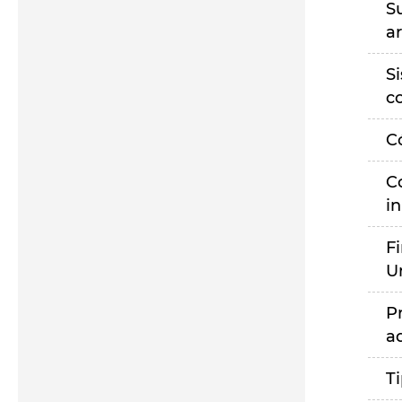
S
a
S
c
C
C
i
F
U
P
a
T