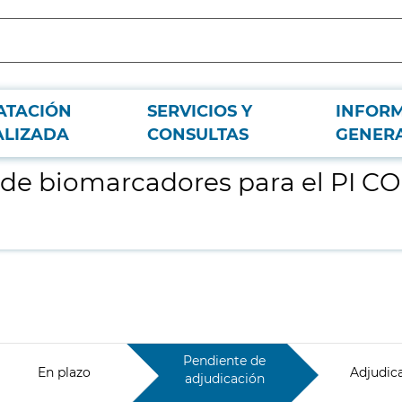
ATACIÓN
SERVICIOS Y
INFOR
LCHIREN ICI22/00006 (FIBHGM PA 11/2026)
ALIZADA
CONSULTAS
GENER
sis de biomarcadores para el PI
Pendiente de
En plazo
Adjudic
adjudicación