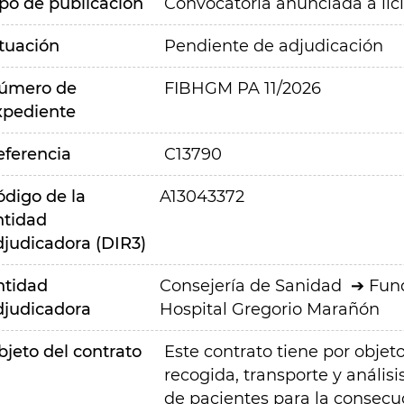
ipo de publicación
Convocatoria anunciada a lic
ituación
Pendiente de adjudicación
úmero de
FIBHGM PA 11/2026
xpediente
eferencia
C13790
ódigo de la
A13043372
ntidad
djudicadora (DIR3)
ntidad
Consejería de Sanidad
Fund
djudicadora
Hospital Gregorio Marañón
bjeto del contrato
Este contrato tiene por objeto
recogida, transporte y análi
de pacientes para la consecuc