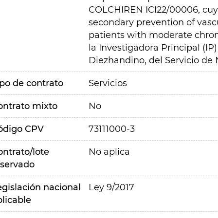
COLCHIREN ICI22/00006, cuyo t
secondary prevention of vascu
patients with moderate chron
la Investigadora Principal (IP
Diezhandino, del Servicio de 
ipo de contrato
Servicios
ontrato mixto
No
ódigo CPV
73111000-3
ontrato/lote
No aplica
eservado
egislación nacional
Ley 9/2017
plicable