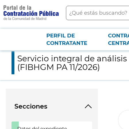
contenido
Buscar
principal
PERFIL DE
CONTR
Menú PCON
2026-3-12
Servicio integral de análisis de biomarcadores para el PI CO
CONTRATANTE
CENTR
Servicio integral de análi
(FIBHGM PA 11/2026)
Secciones
Datos del expediente