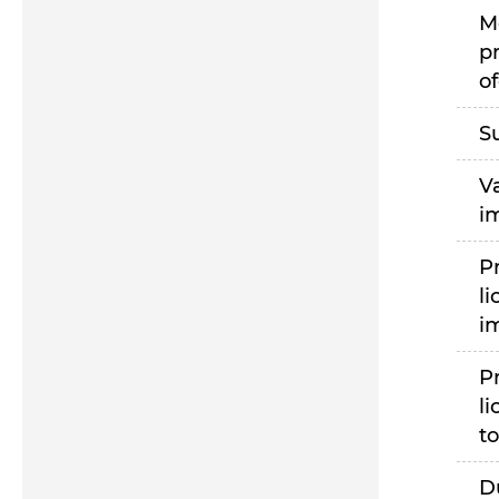
M
p
of
S
V
i
P
li
i
P
li
to
D