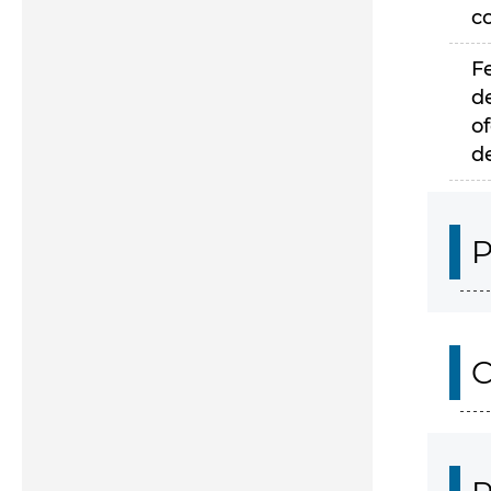
c
F
d
of
d
P
C