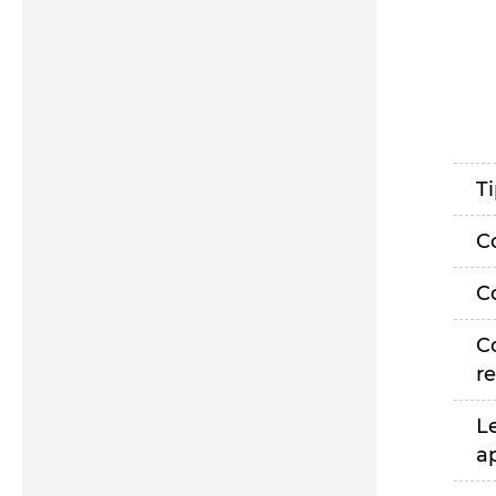
T
C
C
C
r
L
a