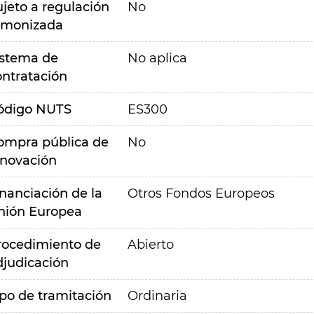
ujeto a regulación
No
rmonizada
istema de
No aplica
ontratación
ódigo NUTS
ES300
ompra pública de
No
nnovación
inanciación de la
Otros Fondos Europeos
nión Europea
rocedimiento de
Abierto
djudicación
ipo de tramitación
Ordinaria