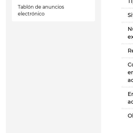
T
Tablón de anuncios
electrónico
S
N
e
R
C
e
a
E
a
O