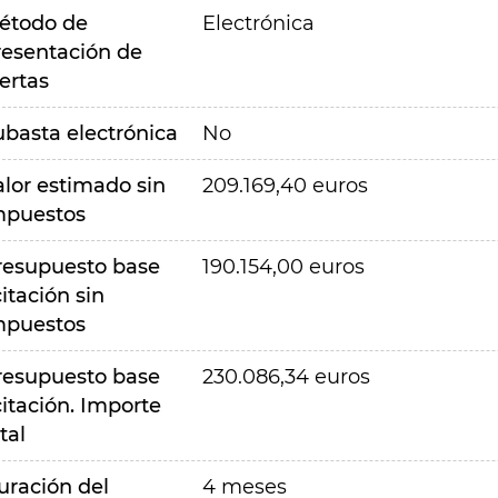
étodo de
Electrónica
resentación de
ertas
ubasta electrónica
No
alor estimado sin
209.169,40 euros
mpuestos
resupuesto base
190.154,00 euros
citación sin
mpuestos
resupuesto base
230.086,34 euros
citación. Importe
tal
uración del
4 meses