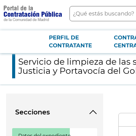
contenido
Buscar
principal
PERFIL DE
CONTR
Menú PCON
2026-3-12
Servicio de limpieza de las sedes judiciales adscritas a la Cons
CONTRATANTE
CENTR
Servicio de limpieza de las 
Justicia y Portavocía del G
Secciones
Datos del expediente