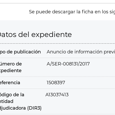
Se puede descargar la ficha en los si
atos del expediente
ipo de publicación
Anuncio de información prev
úmero de
A/SER-008131/2017
xpediente
eferencia
1508397
ódigo de la
A13037413
ntidad
djudicadora (DIR3)