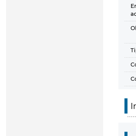
E
a
O
T
C
C
I