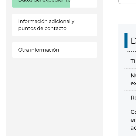
Información adicional y
puntos de contacto
D
Otra información
T
N
e
R
C
e
a