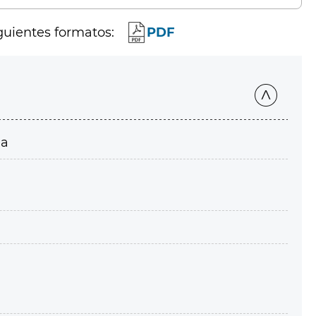
guientes formatos:
PDF
ia