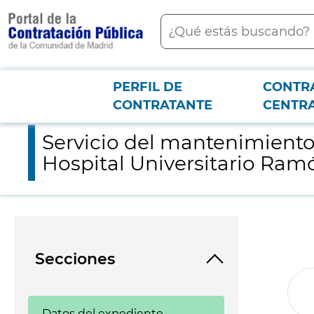
contenido
Buscar
principal
PERFIL DE
CONTR
Menú PCON
2026-3-12
Servicio del mantenimiento de los equipos de endoscopia de l
CONTRATANTE
CENTR
Servicio del mantenimiento
Hospital Universitario Ramó
Secciones
Datos del expediente