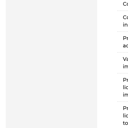
C
C
i
P
a
V
i
P
li
i
P
li
to