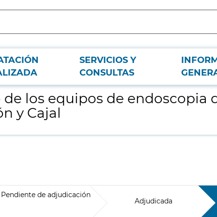
ATACIÓN
SERVICIOS Y
INFOR
a marca Olympus del Hospital Universitario Ramón y Cajal
ALIZADA
CONSULTAS
GENER
 de los equipos de endoscopia 
n y Cajal
Pendiente de adjudicación
Adjudicada