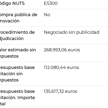
ódigo NUTS
ES300
ompra pública de
No
nnovación
rocedimiento de
Negociado sin publicidad
djudicación
alor estimado sin
268.993,06 euros
mpuestos
resupuesto base
112.080,44 euros
citación sin
mpuestos
resupuesto base
135.617,32 euros
citación. Importe
tal