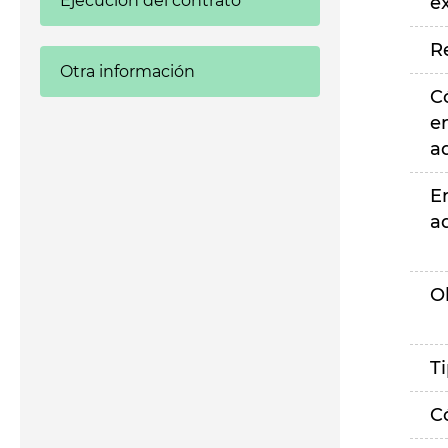
Ejecución del contrato
e
R
Otra información
C
e
a
E
a
O
T
C