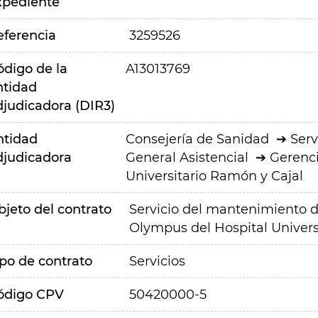
xpediente
eferencia
3259526
ódigo de la
A13013769
ntidad
djudicadora (DIR3)
ntidad
Consejería de Sanidad
Serv
djudicadora
General Asistencial
Gerenci
Universitario Ramón y Cajal
bjeto del contrato
Servicio del mantenimiento d
Olympus del Hospital Univers
ipo de contrato
Servicios
ódigo CPV
50420000-5