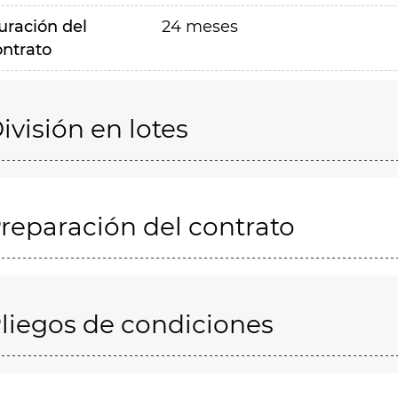
uración del
24 meses
ontrato
ivisión en lotes
reparación del contrato
liegos de condiciones