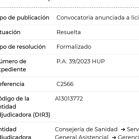
ipo de publicación
Convocatoria anunciada a lic
ituación
Resuelta
ipo de resolución
Formalizado
úmero de
P.A. 39/2023 HUP
xpediente
eferencia
C2566
ódigo de la
A13013772
ntidad
djudicadora (DIR3)
ntidad
Consejería de Sanidad
Serv
djudicadora
General Asistencial
Gerenci