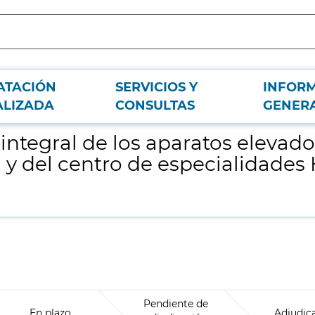
ATACIÓN
SERVICIOS Y
INFOR
 del Hospital Universitario de La Princesa y del centro de especialidades He
ALIZADA
CONSULTAS
GENER
ntegral de los aparatos elevado
a y del centro de especialidade
Pendiente de
En plazo
Adjudic