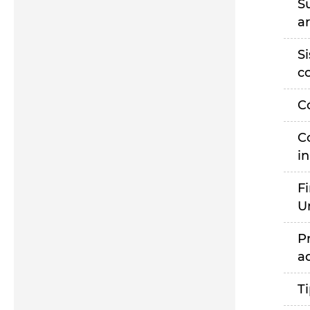
S
a
S
c
C
C
i
F
U
P
a
T