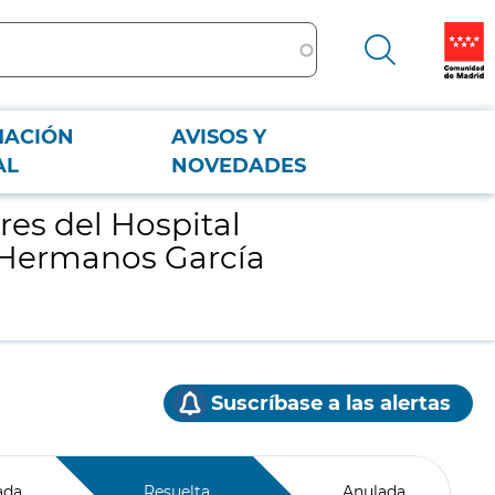
MACIÓN
AVISOS Y
rmanos García Noblejas
AL
NOVEDADES
res del Hospital
s Hermanos García
Suscríbase a las alertas
ada
Resuelta
Anulada