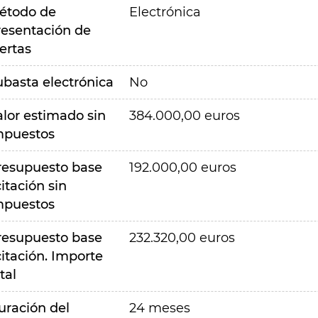
étodo de
Electrónica
resentación de
ertas
ubasta electrónica
No
alor estimado sin
384.000,00 euros
mpuestos
resupuesto base
192.000,00 euros
citación sin
mpuestos
resupuesto base
232.320,00 euros
citación. Importe
tal
uración del
24 meses