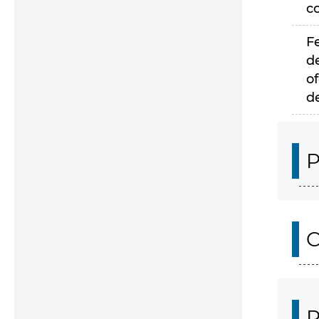
c
F
d
of
d
P
C
P