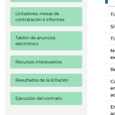
Licitadores, mesas de
T
contratación e informes
S
Tablón de anuncios
T
electrónico
N
e
Recursos interpuestos
R
Resultados de la licitación
C
e
a
Ejecución del contrato
E
a