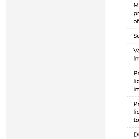
M
p
of
S
V
i
P
li
i
P
li
to
D