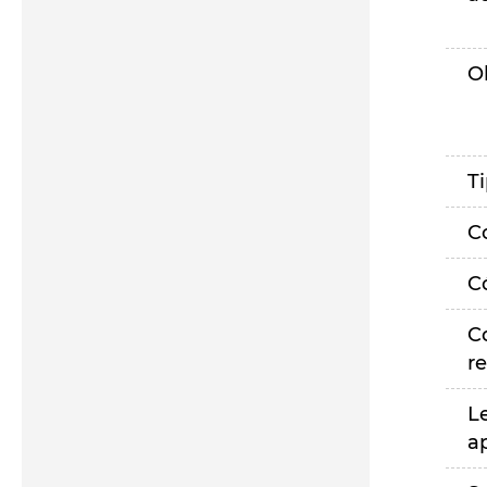
O
T
C
C
C
r
L
a