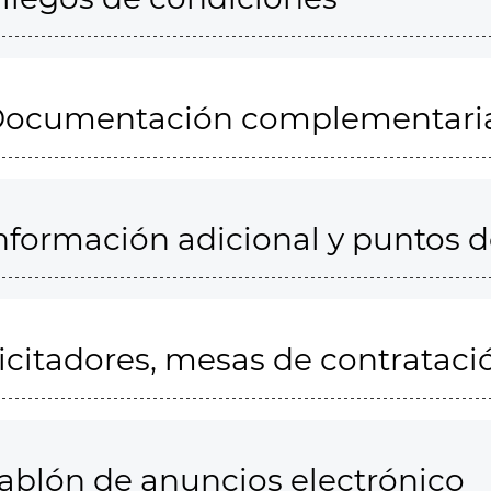
ocumentación complementari
nformación adicional y puntos 
icitadores, mesas de contrataci
ablón de anuncios electrónico