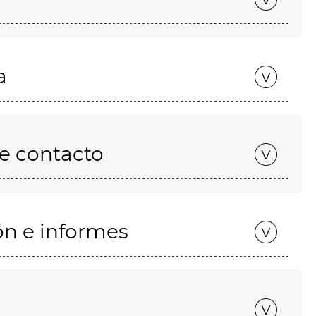
a
de contacto
ón e informes