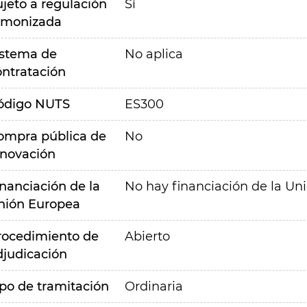
ujeto a regulación
Sí
rmonizada
istema de
No aplica
ontratación
ódigo NUTS
ES300
ompra pública de
No
nnovación
inanciación de la
No hay financiación de la Un
nión Europea
rocedimiento de
Abierto
djudicación
ipo de tramitación
Ordinaria