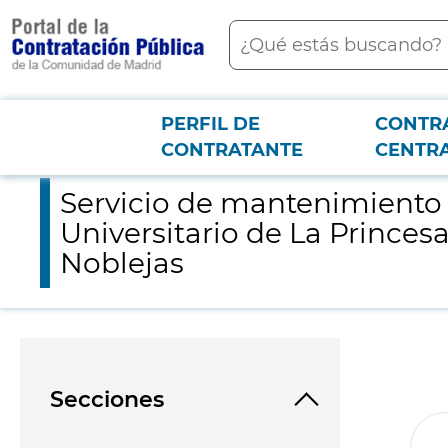
contenido
Buscar
principal
PERFIL DE
CONTR
Menú PCON
2026-3-12
Servicio de mantenimiento integral de los aparatos elevadores
CONTRATANTE
CENTR
Servicio de mantenimiento i
Universitario de La Princes
Noblejas
Secciones