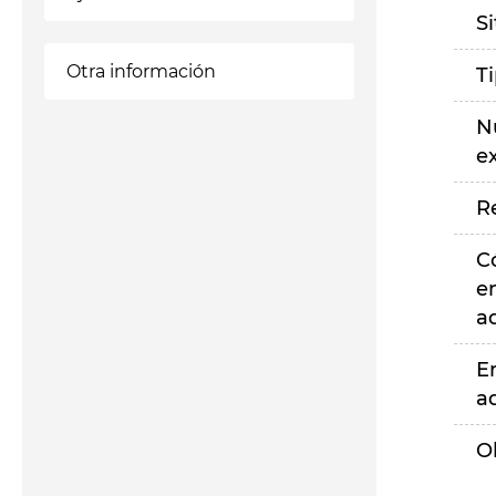
S
Otra información
T
N
e
R
C
e
a
E
a
O