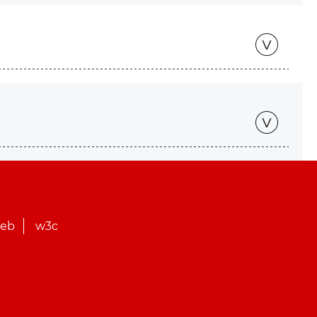
web
w3c