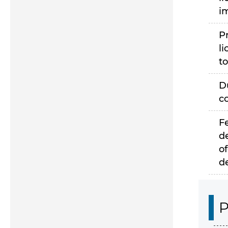
i
P
li
to
D
c
F
d
of
d
P