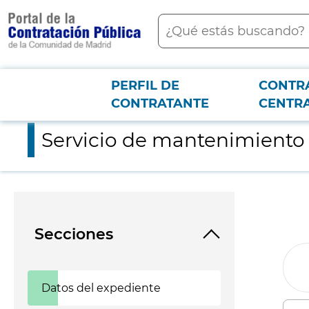
contenido
Buscar
principal
PERFIL DE
CONTR
Menú PCON
2026-3-12
Servicio de mantenimiento de un litotrictor
CONTRATANTE
CENTR
Servicio de mantenimiento d
Secciones
Datos del expediente