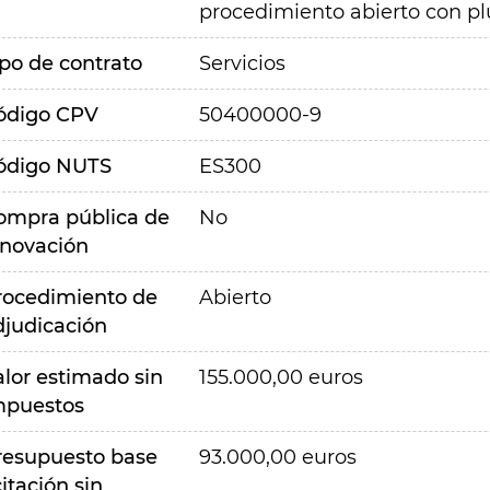
procedimiento abierto con plu
ipo de contrato
Servicios
ódigo CPV
50400000-9
ódigo NUTS
ES300
ompra pública de
No
nnovación
rocedimiento de
Abierto
djudicación
alor estimado sin
155.000,00 euros
mpuestos
resupuesto base
93.000,00 euros
citación sin