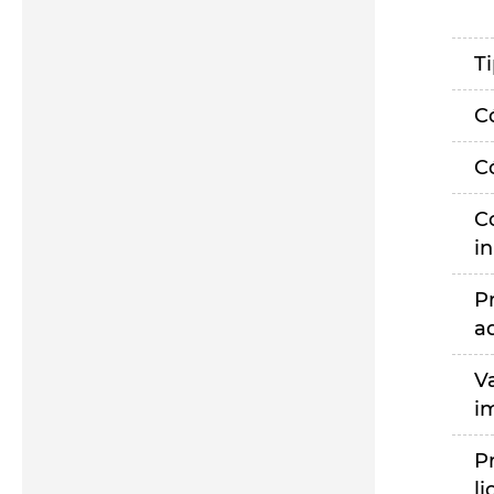
T
C
C
C
i
P
a
V
i
P
li