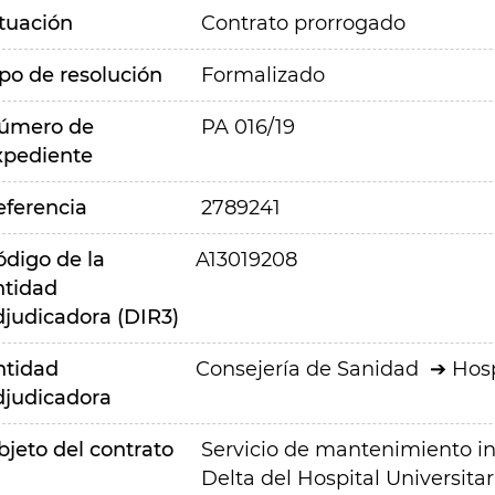
ituación
Contrato prorrogado
ipo de resolución
Formalizado
úmero de
PA 016/19
xpediente
eferencia
2789241
ódigo de la
A13019208
ntidad
djudicadora (DIR3)
ntidad
Consejería de Sanidad
Hosp
djudicadora
bjeto del contrato
Servicio de mantenimiento in
Delta del Hospital Universita