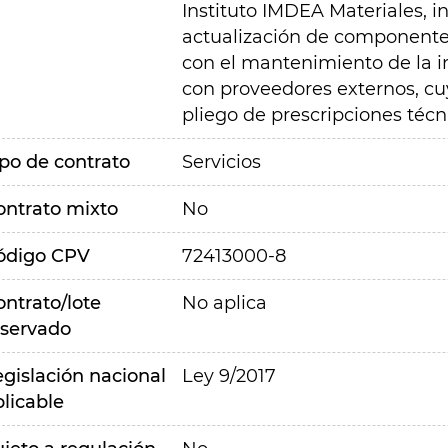
Instituto IMDEA Materiales, in
actualización de componentes
con el mantenimiento de la in
con proveedores externos, cuy
pliego de prescripciones técni
ipo de contrato
Servicios
ontrato mixto
No
ódigo CPV
72413000-8
ontrato/lote
No aplica
eservado
egislación nacional
Ley 9/2017
plicable