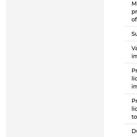
M
p
of
S
V
i
P
li
i
P
li
to
D