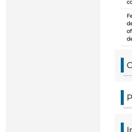
c
F
d
of
d
C
P
I