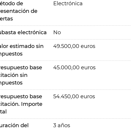
étodo de
Electrónica
resentación de
ertas
ubasta electrónica
No
alor estimado sin
49.500,00 euros
mpuestos
resupuesto base
45.000,00 euros
citación sin
mpuestos
resupuesto base
54.450,00 euros
citación. Importe
tal
uración del
3 años