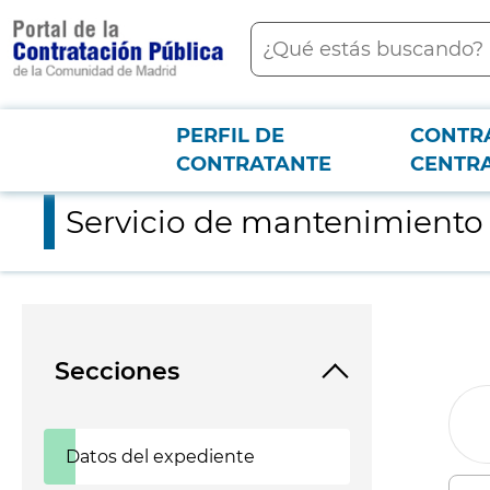
contenido
Buscar
principal
PERFIL DE
CONTR
Menú PCON
2026-3-12
Servicio de mantenimiento de los portales web de la Fundaci
CONTRATANTE
CENTR
Servicio de mantenimiento 
Secciones
Datos del expediente