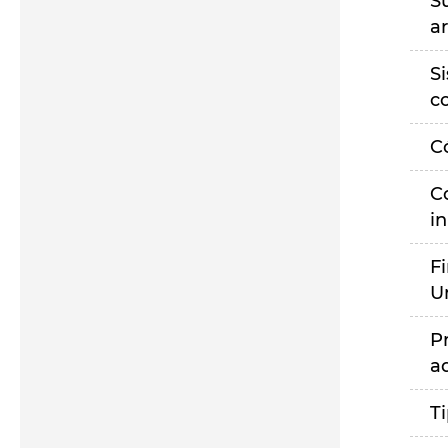
S
a
S
c
C
C
i
F
U
P
a
T