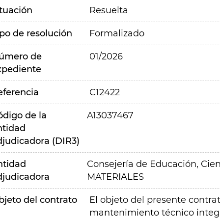
ituación
Resuelta
ipo de resolución
Formalizado
úmero de
01/2026
xpediente
eferencia
C12422
ódigo de la
A13037467
ntidad
djudicadora (DIR3)
ntidad
Consejería de Educación, Cien
djudicadora
MATERIALES
bjeto del contrato
El objeto del presente contrat
mantenimiento técnico integra