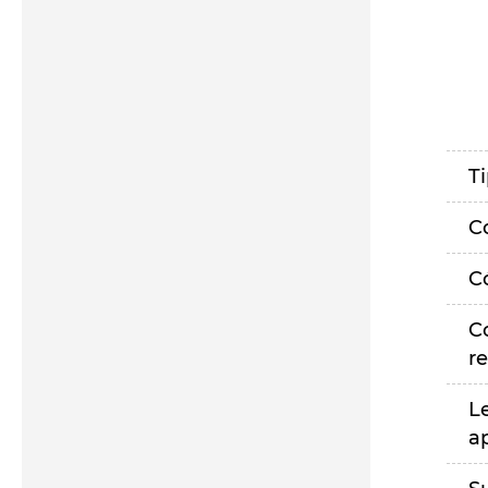
T
C
C
C
r
L
a