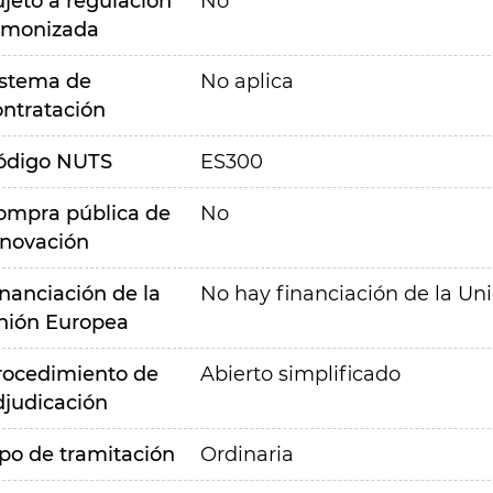
ujeto a regulación
No
rmonizada
istema de
No aplica
ontratación
ódigo NUTS
ES300
ompra pública de
No
nnovación
inanciación de la
No hay financiación de la Un
nión Europea
rocedimiento de
Abierto simplificado
djudicación
ipo de tramitación
Ordinaria