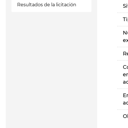
Resultados de la licitación
S
T
N
e
R
C
e
a
E
a
O