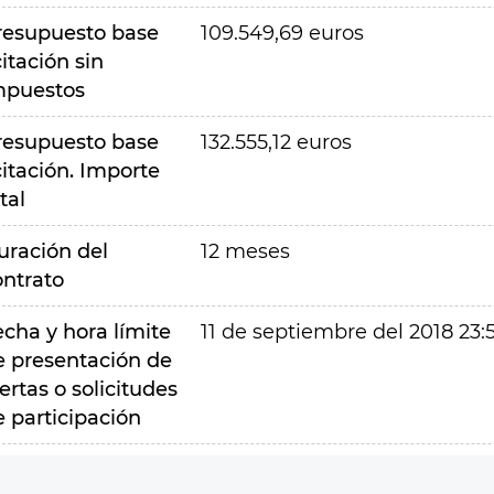
resupuesto base
109.549,69 euros
citación sin
mpuestos
resupuesto base
132.555,12 euros
citación. Importe
tal
uración del
12 meses
ontrato
echa y hora límite
11 de septiembre del 2018 23:
e presentación de
ertas o solicitudes
e participación