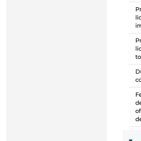
P
li
i
P
li
to
D
c
F
d
of
d