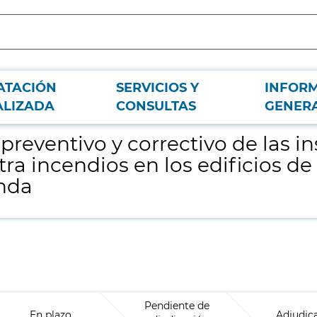
ATACIÓN
SERVICIOS Y
INFOR
laciones, equipos y sistemas de protección contra incendios en los edificios
ALIZADA
CONSULTAS
GENER
reventivo y correctivo de las in
ra incendios en los edificios de
nda
Pendiente de
En plazo
Adjudic