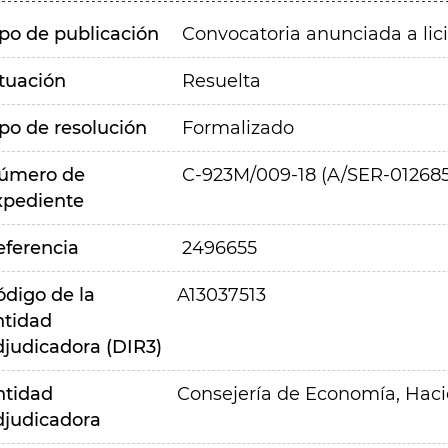
ipo de publicación
Convocatoria anunciada a lic
ituación
Resuelta
ipo de resolución
Formalizado
úmero de
C-923M/009-18 (A/SER-012685
xpediente
eferencia
2496655
ódigo de la
A13037513
ntidad
djudicadora (DIR3)
ntidad
Consejería de Economía, Hac
djudicadora