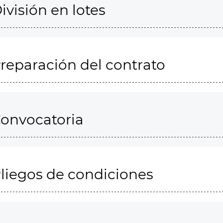
ivisión en lotes
reparación del contrato
onvocatoria
liegos de condiciones