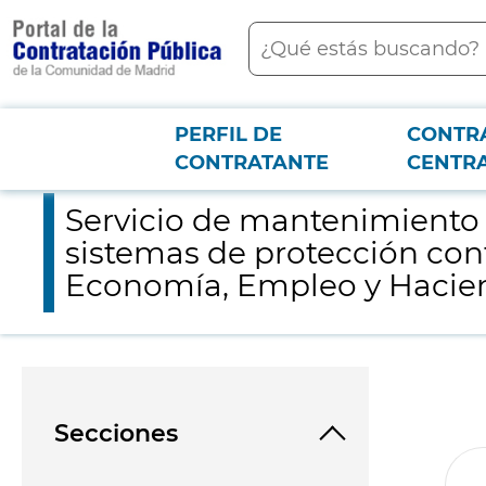
contenido
Buscar
principal
PERFIL DE
CONTR
Menú PCON
2026-3-12
Servicio de mantenimiento preventivo y correctivo de las insta
CONTRATANTE
CENTR
Servicio de mantenimiento p
sistemas de protección cont
Economía, Empleo y Hacie
Secciones