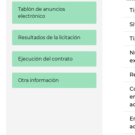
Tablón de anuncios
T
electrónico
S
Resultados de la licitación
T
N
Ejecución del contrato
e
R
Otra información
C
e
a
E
a