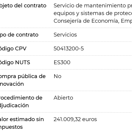
bjeto del contrato
Servicio de mantenimiento pre
equipos y sistemas de protecc
Consejería de Economía, Emp
ipo de contrato
Servicios
ódigo CPV
50413200-5
ódigo NUTS
ES300
ompra pública de
No
nnovación
rocedimiento de
Abierto
djudicación
alor estimado sin
241.009,32 euros
mpuestos