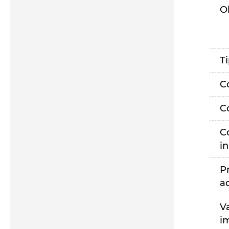
O
T
C
C
C
i
P
a
V
i